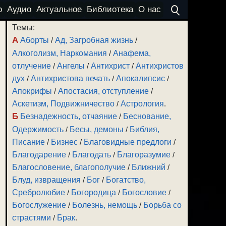
о
Аудио
Актуальное
Библиотека
О нас
Темы:
А
Аборты
/
Ад, Загробная жизнь
/
Алкоголизм, Наркомания
/
Анафема,
отлучение
/
Ангелы
/
Антихрист
/
Антихристов
дух
/
Антихристова печать
/
Апокалипсис
/
Апокрифы
/
Апостасия, отступление
/
Аскетизм, Подвижничество
/
Астрология
.
Б
Безнадежность, отчаяние
/
Беснование,
Одержимость
/
Бесы, демоны
/
Библия,
Писание
/
Бизнес
/
Благовидные предлоги
/
Благодарение
/
Благодать
/
Благоразумие
/
Благословение, благополучие
/
Ближний
/
Блуд, извращения
/
Бог
/
Богатство,
Сребролюбие
/
Богородица
/
Богословие
/
Богослужение
/
Болезнь, немощь
/
Борьба со
страстями
/
Брак
.