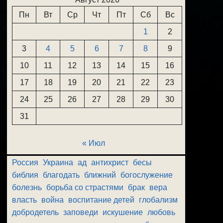
Пн
Вт
Ср
Чт
Пт
Сб
Вс
1
2
3
4
5
6
7
8
9
10
11
12
13
14
15
16
17
18
19
20
21
22
23
24
25
26
27
28
29
30
31
« Июл
Россия
Украина
ад
антихрист
бесы
библия
благодать
ближний
богослужение
болезнь
борьба со страстями
брак
вера
власть
война
воспитание детей
глобализм
добродетель
заповеди
искушение
любовь