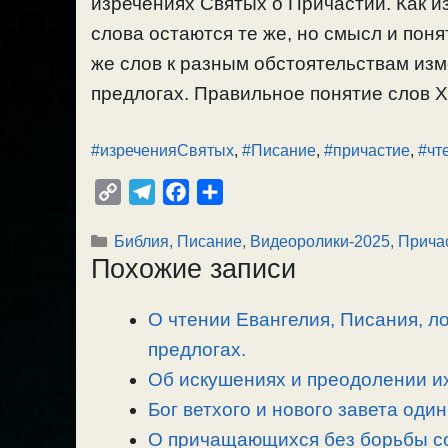
изречениях Святых о Причастии. Как и
слова остаются те же, но смысл и поня
же слов к разным обстоятельствам изм
предлогах. Правильное понятие слов Хр
#изреченияСвятых
,
#Писание
,
#причастие
,
#чт
C
T
F
О
o
e
a
т
Рубрики
Библия, Писание
,
Видеоролики-2025
,
Прича
p
l
c
п
Похожие записи
y
e
e
р
L
g
b
а
О чтении Евангелия, Писания, л
i
r
o
в
n
предлогах.
a
o
и
k
m
k
т
Об искушениях и преодолении их
ь
Бог ветхого и нового завета один
О причащающихся без борьбы со