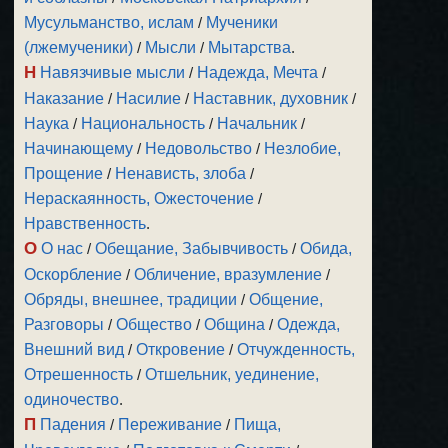
Мусульманство, ислам
/
Мученики
(лжемученики)
/
Мысли
/
Мытарства
.
Н
Навязчивые мысли
/
Надежда, Мечта
/
Наказание
/
Насилие
/
Наставник, духовник
/
Наука
/
Национальность
/
Начальник
/
Начинающему
/
Недовольство
/
Незлобие,
Прощение
/
Ненависть, злоба
/
Нераскаянность, Ожесточение
/
Нравственность
.
О
О нас
/
Обещание, Забывчивость
/
Обида,
Оскорбление
/
Обличение, вразумление
/
Обряды, внешнее, традиции
/
Общение,
Разговоры
/
Общество
/
Община
/
Одежда,
Внешний вид
/
Откровение
/
Отчужденность,
Отрешенность
/
Отшельник, уединение,
одиночество
.
П
Падения
/
Переживание
/
Пища,