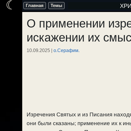
☾
Перейти
ХР
Главная
Темы
к
О применении изр
содержимому
искажении их смыс
10.09.2025
|
о.Серафим.
Изречения Святых и из Писания находя
они были сказаны; применение их к ин