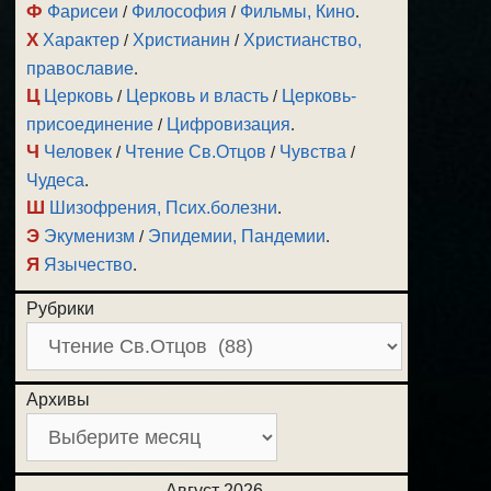
Ф
Фарисеи
/
Философия
/
Фильмы, Кино
.
Х
Характер
/
Христианин
/
Христианство,
православие
.
Ц
Церковь
/
Церковь и власть
/
Церковь-
присоединение
/
Цифровизация
.
Ч
Человек
/
Чтение Св.Отцов
/
Чувства
/
Чудеса
.
Ш
Шизофрения, Псих.болезни
.
Э
Экуменизм
/
Эпидемии, Пандемии
.
Я
Язычество
.
Рубрики
Архивы
Август 2026