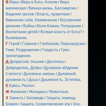
В
Вера
/
Вера в Бога, Атеизм
/
Вера
магическая
/
Вечная жизнь, Бессмертие
/
Видение грехов
/
Власть, правители
/
Вменение себе, Невменение
/
Внутреннее
делание
/
Война
/
Воля Божия, Попущение
/
Воспитание детей
/
Всякая власть от Бога?
/
Выживание
.
Г
Герой
/
Главное
/
Глобализм, Перезагрузка
/
Гнев, Раздражение
/
Гордость
/
Грех,
грехопадение
.
Д
Депрессия, Уныние
/
Десятина
/
Добродетель, Добро
/
Духовное вИдение,
Слепота
/
Духовные законы
/
Духовный,
духовность
/
Душа
/
Душевность, Эстетика
.
Е
Ересь, Раскол
.
Ж
Желание
/
Женщина
/
Животные
.
З
Зависть
/
Заповеди
/
Защита, помощь
Божия
/
Защита, Сопротивление злу
/
Зло,