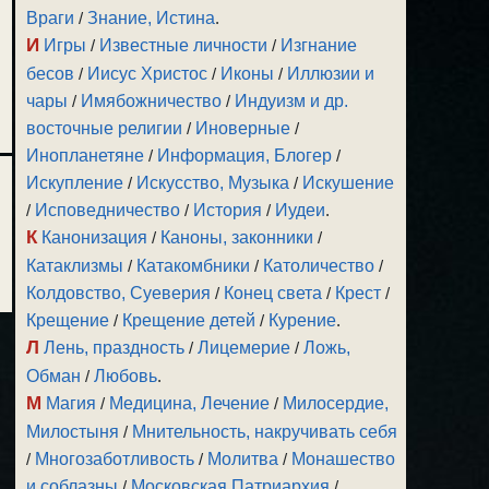
Враги
/
Знание, Истина
.
И
Игры
/
Известные личности
/
Изгнание
бесов
/
Иисус Христос
/
Иконы
/
Иллюзии и
чары
/
Имябожничество
/
Индуизм и др.
восточные религии
/
Иноверные
/
Инопланетяне
/
Информация, Блогер
/
Искупление
/
Искусство, Музыка
/
Искушение
/
Исповедничество
/
История
/
Иудеи
.
К
Канонизация
/
Каноны, законники
/
Катаклизмы
/
Катакомбники
/
Католичество
/
Колдовство, Суеверия
/
Конец света
/
Крест
/
Крещение
/
Крещение детей
/
Курение
.
Л
Лень, праздность
/
Лицемерие
/
Ложь,
Обман
/
Любовь
.
М
Магия
/
Медицина, Лечение
/
Милосердие,
Милостыня
/
Мнительность, накручивать себя
/
Многозаботливость
/
Молитва
/
Монашество
и соблазны
/
Московская Патриархия
/