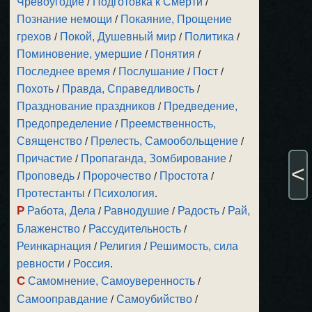
Чревоугодие
/
Подготовка к Смерти
/
Познание немощи
/
Покаяние, Прощение
грехов
/
Покой, Душевный мир
/
Политика
/
Поминовение, умершие
/
Понятия
/
Последнее время
/
Послушание
/
Пост
/
Похоть
/
Правда, Справедливость
/
Празднование праздников
/
Предведение,
Предопределение
/
Преемственность,
Священство
/
Прелесть, Самообольщение
/
Причастие
/
Пропаганда, Зомбирование
/
<
Проповедь
/
Пророчество
/
Простота
/
Протестанты
/
Психология
.
Р
Работа, Дела
/
Равнодушие
/
Радость
/
Рай,
Блаженство
/
Рассудительность
/
Реинкарнация
/
Религия
/
Решимость, сила
ревности
/
Россия
.
С
Самомнение, Самоуверенность
/
Самооправдание
/
Самоубийство
/