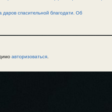
а даров спасительной благодати. Об
одимо
авторизоваться
.