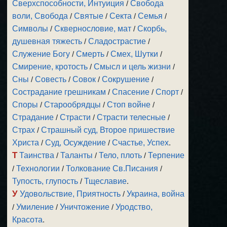
Сверхспособности, Интуиция
/
Свобода
воли, Свобода
/
Святые
/
Секта
/
Семья
/
Символы
/
Сквернословие, мат
/
Скорбь,
душевная тяжесть
/
Сладострастие
/
Служение Богу
/
Смерть
/
Смех, Шутки
/
Смирение, кротость
/
Смысл и цель жизни
/
Сны
/
Совесть
/
Совок
/
Сокрушение
/
Сострадание грешникам
/
Спасение
/
Спорт
/
Споры
/
Старообрядцы
/
Стоп войне
/
Страдание
/
Страсти
/
Страсти телесные
/
Страх
/
Страшный суд, Второе пришествие
Христа
/
Суд, Осуждение
/
Счастье, Успех
.
Т
Таинства
/
Таланты
/
Тело, плоть
/
Терпение
/
Технологии
/
Толкование Св.Писания
/
Тупость, глупость
/
Тщеславие
.
У
Удовольствие, Приятность
/
Украина, война
/
Умиление
/
Уничтожение
/
Уродство,
Красота
.