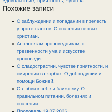
Удовольствие, Приятность
,
Чувства
L
g
b
а
Похожие записи
i
r
o
в
n
a
o
и
О заблуждении и попадании в прелесть
k
m
k
т
у протестантов. О спасении первых
ь
христиан.
Апологетам проповедникам, о
трезвенности ума и искусстве
проповеди.
О сладострастии, чувстве приятности, и
смирении в скорбях. О добродушии и
помощи Божией.
О любви к себе и ближнему. О
правильном питании, болезнях и
спасении.
Проповедь 19.07.2026.