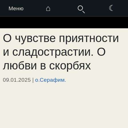
⌂
☾
Меню
Перейти
к
О чувстве приятности
содержимому
и сладострастии. О
любви в скорбях
09.01.2025
|
о.Серафим.