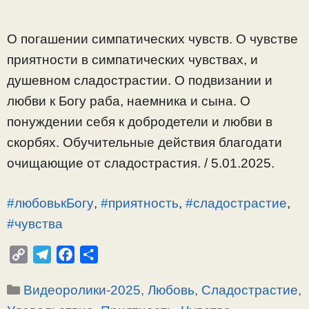
О погашении симпатических чувств. О чувстве
приятности в симпатических чувствах, и
душевном сладострастии. О подвизании и
любви к Богу раба, наемника и сына. О
понуждении себя к добродетели и любви в
скорбях. Обучительные действия благодати
очищающие от сладострастия. / 5.01.2025.
#любовькБогу
,
#приятность
,
#сладострастие
,
#чувства
C
T
F
О
o
e
a
т
Рубрики
Видеоролики-2025
,
Любовь
,
Сладострастие
,
p
l
c
п
y
e
e
р