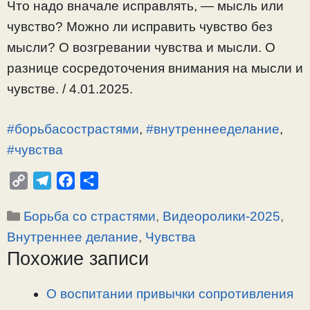
Что надо вначале исправлять, — мысль или
чувство? Можно ли исправить чувство без
мысли? О возгревании чувства и мысли. О
разнице сосредоточения внимания на мысли и
чувстве. / 4.01.2025.
#борьбасострастями
,
#внутреннееделание
,
#чувства
C
T
F
О
o
e
a
т
Рубрики
Борьба со страстями
,
Видеоролики-2025
,
p
l
c
п
y
e
e
р
Внутреннее делание
,
Чувства
L
g
b
а
Похожие записи
i
r
o
в
n
a
o
и
О воспитании привычки сопротивления
k
m
k
т