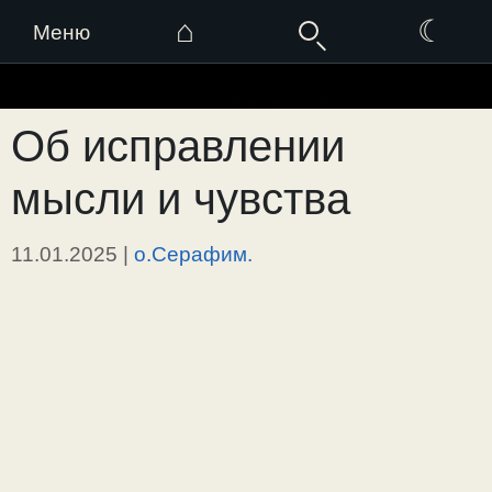
⌂
☾
Меню
Перейти
к
Об исправлении
содержимому
мысли и чувства
11.01.2025
|
о.Серафим.