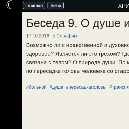
☾
Перейти
ХР
Главная
Темы
к
Беседа 9. О душе 
содержимому
17.10.2016
|
о.Серафим.
Возможно ли с нравственной и духовно
здоровое? Является ли это грехом? Гд
связана с телом? О природе души. По
по пересадке головы человека со старог
#больной
#душа
#пересадкаголовы
#трансп