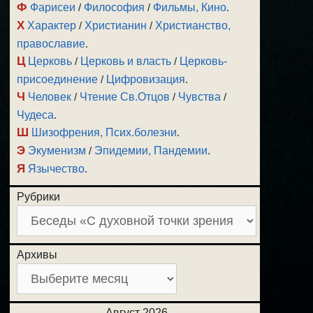
Ф
Фарисеи
/
Философия
/
Фильмы, Кино
.
Х
Характер
/
Христианин
/
Христианство,
православие
.
Ц
Церковь
/
Церковь и власть
/
Церковь-
присоединение
/
Цифровизация
.
Ч
Человек
/
Чтение Св.Отцов
/
Чувства
/
Чудеса
.
Ш
Шизофрения, Псих.болезни
.
Э
Экуменизм
/
Эпидемии, Пандемии
.
Я
Язычество
.
Рубрики
Архивы
Август 2026