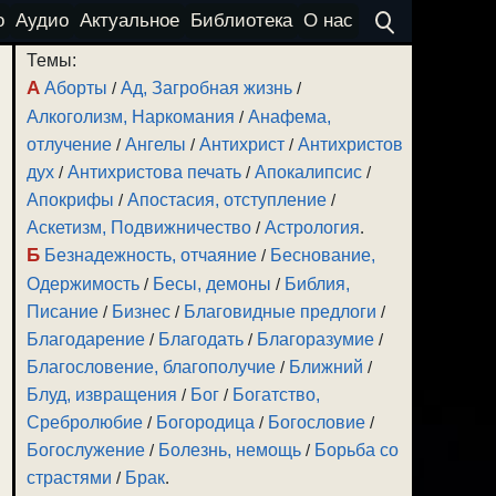
о
Аудио
Актуальное
Библиотека
О нас
Темы:
А
Аборты
/
Ад, Загробная жизнь
/
Алкоголизм, Наркомания
/
Анафема,
отлучение
/
Ангелы
/
Антихрист
/
Антихристов
дух
/
Антихристова печать
/
Апокалипсис
/
Апокрифы
/
Апостасия, отступление
/
Аскетизм, Подвижничество
/
Астрология
.
Б
Безнадежность, отчаяние
/
Беснование,
Одержимость
/
Бесы, демоны
/
Библия,
Писание
/
Бизнес
/
Благовидные предлоги
/
Благодарение
/
Благодать
/
Благоразумие
/
Благословение, благополучие
/
Ближний
/
Блуд, извращения
/
Бог
/
Богатство,
Сребролюбие
/
Богородица
/
Богословие
/
Богослужение
/
Болезнь, немощь
/
Борьба со
страстями
/
Брак
.