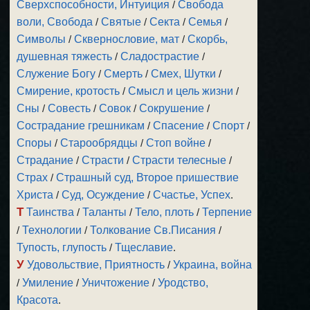
Сверхспособности, Интуиция
/
Свобода
воли, Свобода
/
Святые
/
Секта
/
Семья
/
Символы
/
Сквернословие, мат
/
Скорбь,
душевная тяжесть
/
Сладострастие
/
Служение Богу
/
Смерть
/
Смех, Шутки
/
Смирение, кротость
/
Смысл и цель жизни
/
Сны
/
Совесть
/
Совок
/
Сокрушение
/
Сострадание грешникам
/
Спасение
/
Спорт
/
Споры
/
Старообрядцы
/
Стоп войне
/
Страдание
/
Страсти
/
Страсти телесные
/
Страх
/
Страшный суд, Второе пришествие
Христа
/
Суд, Осуждение
/
Счастье, Успех
.
Т
Таинства
/
Таланты
/
Тело, плоть
/
Терпение
/
Технологии
/
Толкование Св.Писания
/
Тупость, глупость
/
Тщеславие
.
У
Удовольствие, Приятность
/
Украина, война
/
Умиление
/
Уничтожение
/
Уродство,
Красота
.