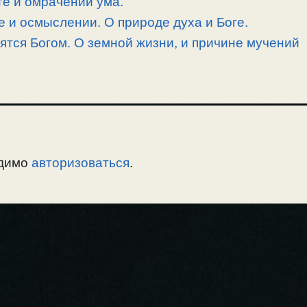
е и омрачении ума.
е и осмыслении. О природе духа и Боге.
рятся Богом. О земной жизни, и причине мучений
одимо
авторизоваться
.