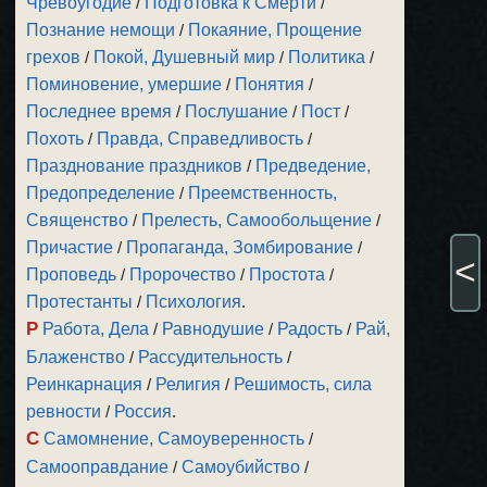
Чревоугодие
/
Подготовка к Смерти
/
Познание немощи
/
Покаяние, Прощение
грехов
/
Покой, Душевный мир
/
Политика
/
Поминовение, умершие
/
Понятия
/
Последнее время
/
Послушание
/
Пост
/
Похоть
/
Правда, Справедливость
/
Празднование праздников
/
Предведение,
Предопределение
/
Преемственность,
Священство
/
Прелесть, Самообольщение
/
Причастие
/
Пропаганда, Зомбирование
/
<
Проповедь
/
Пророчество
/
Простота
/
Протестанты
/
Психология
.
Р
Работа, Дела
/
Равнодушие
/
Радость
/
Рай,
Блаженство
/
Рассудительность
/
Реинкарнация
/
Религия
/
Решимость, сила
ревности
/
Россия
.
С
Самомнение, Самоуверенность
/
Самооправдание
/
Самоубийство
/