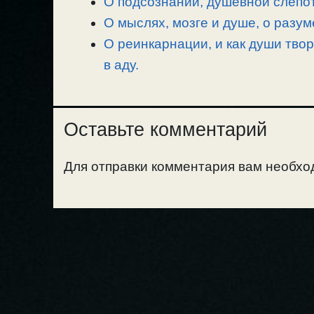
О подсознании, душевной слепот
О мыслях, мозге и душе, о разум
О реинкарнации, и как души тво
в аду.
Оставьте комментарий
Для отправки комментария вам необх