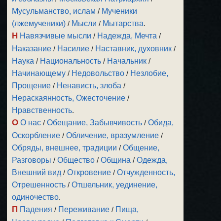
Мусульманство, ислам
/
Мученики
(лжемученики)
/
Мысли
/
Мытарства
.
Н
Навязчивые мысли
/
Надежда, Мечта
/
Наказание
/
Насилие
/
Наставник, духовник
/
Наука
/
Национальность
/
Начальник
/
Начинающему
/
Недовольство
/
Незлобие,
Прощение
/
Ненависть, злоба
/
Нераскаянность, Ожесточение
/
Нравственность
.
О
О нас
/
Обещание, Забывчивость
/
Обида,
Оскорбление
/
Обличение, вразумление
/
Обряды, внешнее, традиции
/
Общение,
Разговоры
/
Общество
/
Община
/
Одежда,
Внешний вид
/
Откровение
/
Отчужденность,
Отрешенность
/
Отшельник, уединение,
одиночество
.
П
Падения
/
Переживание
/
Пища,