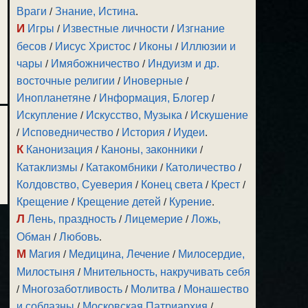
Враги
/
Знание, Истина
.
И
Игры
/
Известные личности
/
Изгнание
бесов
/
Иисус Христос
/
Иконы
/
Иллюзии и
чары
/
Имябожничество
/
Индуизм и др.
восточные религии
/
Иноверные
/
Инопланетяне
/
Информация, Блогер
/
Искупление
/
Искусство, Музыка
/
Искушение
/
Исповедничество
/
История
/
Иудеи
.
К
Канонизация
/
Каноны, законники
/
Катаклизмы
/
Катакомбники
/
Католичество
/
Колдовство, Суеверия
/
Конец света
/
Крест
/
Крещение
/
Крещение детей
/
Курение
.
Л
Лень, праздность
/
Лицемерие
/
Ложь,
Обман
/
Любовь
.
М
Магия
/
Медицина, Лечение
/
Милосердие,
Милостыня
/
Мнительность, накручивать себя
/
Многозаботливость
/
Молитва
/
Монашество
и соблазны
/
Московская Патриархия
/