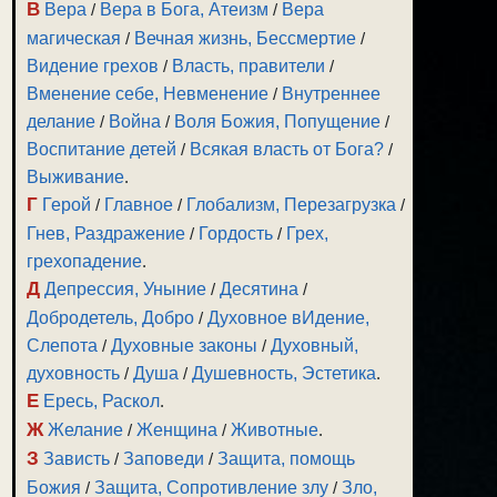
В
Вера
/
Вера в Бога, Атеизм
/
Вера
магическая
/
Вечная жизнь, Бессмертие
/
Видение грехов
/
Власть, правители
/
Вменение себе, Невменение
/
Внутреннее
делание
/
Война
/
Воля Божия, Попущение
/
Воспитание детей
/
Всякая власть от Бога?
/
Выживание
.
Г
Герой
/
Главное
/
Глобализм, Перезагрузка
/
Гнев, Раздражение
/
Гордость
/
Грех,
грехопадение
.
Д
Депрессия, Уныние
/
Десятина
/
Добродетель, Добро
/
Духовное вИдение,
Слепота
/
Духовные законы
/
Духовный,
духовность
/
Душа
/
Душевность, Эстетика
.
Е
Ересь, Раскол
.
Ж
Желание
/
Женщина
/
Животные
.
З
Зависть
/
Заповеди
/
Защита, помощь
Божия
/
Защита, Сопротивление злу
/
Зло,