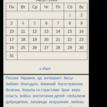
Пн
Вт
Ср
Чт
Пт
Сб
Вс
1
2
3
4
5
6
7
8
9
10
11
12
13
14
15
16
17
18
19
20
21
22
23
24
25
26
27
28
29
30
31
« Июл
Россия
Украина
ад
антихрист
бесы
библия
благодать
ближний
богослужение
болезнь
борьба со страстями
брак
вера
власть
война
воспитание детей
глобализм
добродетель
заповеди
искушение
любовь