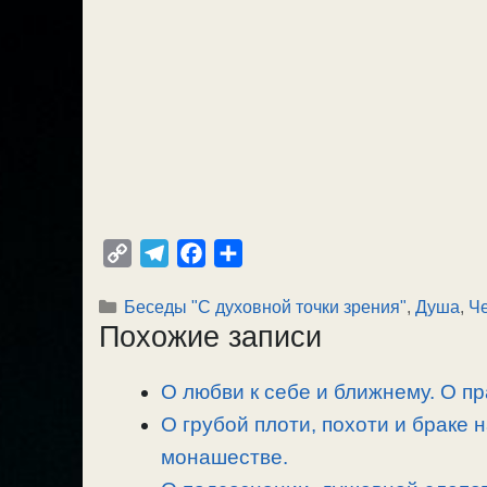
C
T
F
О
o
e
a
т
Рубрики
Беседы "С духовной точки зрения"
,
Душа
,
Ч
p
l
c
п
Похожие записи
y
e
e
р
L
g
b
а
О любви к себе и ближнему. О п
i
r
o
в
n
О грубой плоти, похоти и браке н
a
o
и
k
m
k
т
монашестве.
ь