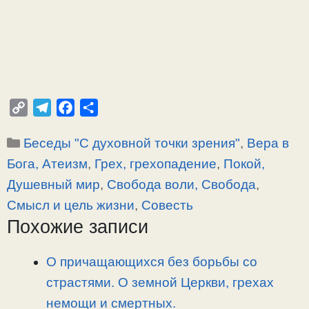
C
T
F
О
o
e
a
т
Рубрики
Беседы "С духовной точки зрения"
,
Вера в
p
l
c
п
y
e
e
р
Бога, Атеизм
,
Грех, грехопадение
,
Покой,
L
g
b
а
Душевный мир
,
Свобода воли, Свобода
,
i
r
o
в
Смысл и цель жизни
,
Совесть
n
a
o
и
Похожие записи
k
m
k
т
ь
О причащающихся без борьбы со
страстями. О земной Церкви, грехах
немощи и смертных.