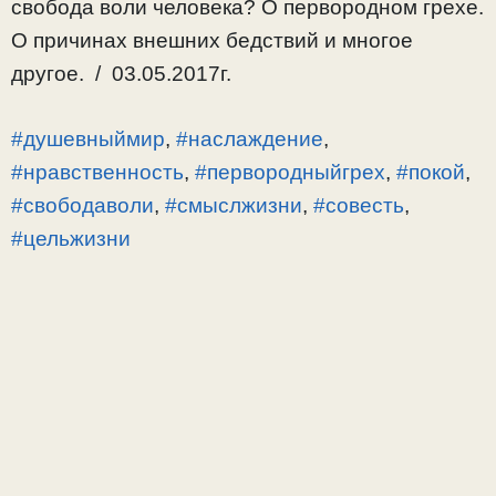
свобода воли человека? О первородном грехе.
О причинах внешних бедствий и многое
другое. / 03.05.2017г.
#душевныймир
,
#наслаждение
,
#нравственность
,
#первородныйгрех
,
#покой
,
#свободаволи
,
#смыслжизни
,
#совесть
,
#цельжизни