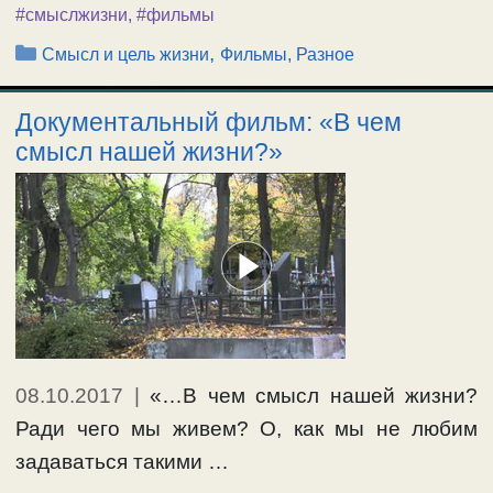
#смыслжизни
,
#фильмы
Рубрики
,
Смысл и цель жизни
Фильмы, Разное
Документальный фильм: «В чем
смысл нашей жизни?»
08.10.2017
|
«…В чем смысл нашей жизни?
Ради чего мы живем? О, как мы не любим
задаваться такими …