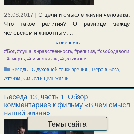
26.08.2017
|
О цели и смысле жизни человека.
Что такое религия? О разнице между
человеком и животным. …
развернуть
#Бог
,
#душа
,
#нравственность
,
#религия
,
#свободаволи
,
#смерть
,
#смыслжизни
,
#цельжизни
Рубрики
,
Беседы "С духовной точки зрения"
Вера в Бога,
,
Атеизм
Смысл и цель жизни
Беседа 13, часть 1. Обзор
комментариев к фильму «В чем смысл
нашей жизни»
Темы сайта