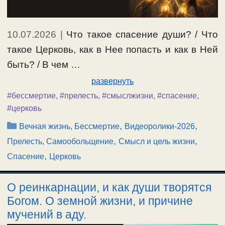
10.07.2026
|
Что такое спасение души? / Что
такое Церковь, как в Нее попасть и как в Ней
быть? / В чем …
развернуть
#бессмертие
,
#прелесть
,
#смыслжизни
,
#спасение
,
#церковь
Рубрики
,
,
Вечная жизнь, Бессмертие
Видеоролики-2026
,
,
Прелесть, Самообольщение
Смысл и цель жизни
,
Спасение
Церковь
О реинкарнации, и как души творятся
Богом. О земной жизни, и причине
мучений в аду.