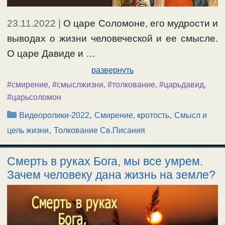
23.11.2022
|
О царе Соломоне, его мудрости и
выводах о жизни человеческой и ее смысле.
О царе Давиде и …
развернуть
#смирение
,
#смыслжизни
,
#толкование
,
#царьдавид
,
#царьсоломон
Рубрики
,
,
Видеоролики-2022
Смирение, кротость
Смысл и
,
цель жизни
Толкование Св.Писания
Смерть в руках Бога, мы все умрем.
Зачем человеку дана жизнь на земле?