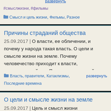
развернуть
#смыслжизни
,
#фильмы
Рубрики
,
Смысл и цель жизни
Фильмы, Разное
Причины страданий общества
25.09.2017
|
О власти, ее обличении, и
почему у народа такая власть. О цели и
смысле жизни на земле. Почему
человечество приходит к власти,
уничтожающей его. Причины страданий
Рубрики
,
,
Власть, правители
Катаклизмы
развернуть
человеческого общества и природных
Последние времена
катаклизм. Путь к благоденствию, и выход
для общества из создавшегося положения.
О цели и смысле жизни на земле
#благоденствие
,
#власть
,
#катаклизмы
,
#общество
,
25.09.2017
|
Цель и смысл жизни