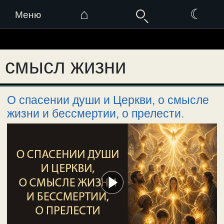
⌂
☾
Меню
Перейти
к
смысл жизни
содержимому
О спасении души и Церкви, о смысле
жизни и бессмертии, о прелести.