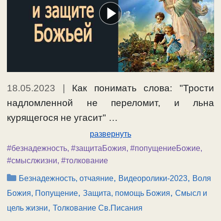
18.05.2023
|
Как понимать слова: "Трости
надломленной не переломит, и льна
курящегося не угасит" …
развернуть
#безнадежность
,
#защитаБожия
,
#попущениеБожие
,
#смыслжизни
,
#толкование
Рубрики
,
,
Безнадежность, отчаяние
Видеоролики-2023
Воля
,
,
Божия, Попущение
Защита, помощь Божия
Смысл и
,
цель жизни
Толкование Св.Писания