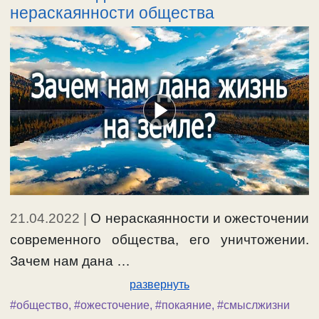
нераскаянности общества
21.04.2022
|
О нераскаянности и ожесточении
современного общества, его уничтожении.
Зачем нам дана …
развернуть
#общество
,
#ожесточение
,
#покаяние
,
#смыслжизни