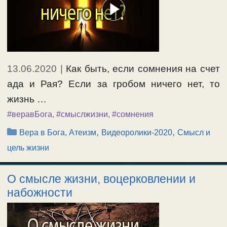
13.06.2020
|
Как быть, если сомнения на счет
ада и Рая? Если за гробом ничего нет, то
жизнь …
#веравБога
,
#смыслжизни
,
#сомнения
Рубрики
,
,
Вера в Бога, Атеизм
Видеоролики-2020
Смысл и
цель жизни
О смысле жизни, воцерковлении и
набожности