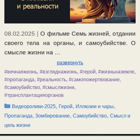
08.02.2025
|
О фильме Семь жизней, отдании
своего тела на органы, и самоубийстве. О
смысле жизни на …
развернуть
#вечнаяжизнь
,
#взгляднажизнь
,
#герой
,
#жизньназемле
,
#пропаганда
,
#реальность
,
#самопожертвование
,
#самоубийство
,
#смыслжизни
,
#трансплантацияорганов
Рубрики
,
,
,
Видеоролики-2025
Герой
Иллюзии и чары
,
,
Пропаганда, Зомбирование
Самоубийство
Смысл и
цель жизни