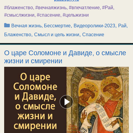
#блаженство
,
#вечнаяжизнь
,
#впечатление
,
#Рай
,
#смыслжизни
,
#спасение
,
#цельжизни
Рубрики
,
,
Вечная жизнь, Бессмертие
Видеоролики-2023
Рай,
,
,
Блаженство
Смысл и цель жизни
Спасение
О царе Соломоне и Давиде, о смысле
жизни и смирении