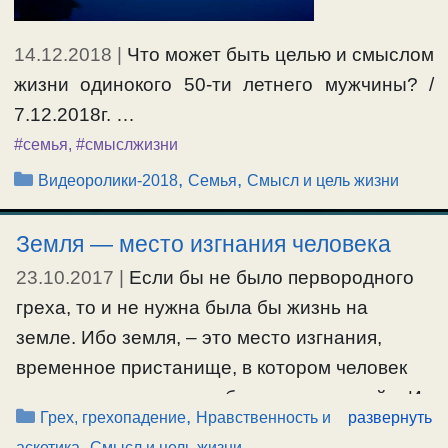
14.12.2018
|
Что может быть целью и смыслом
жизни одинокого 50-ти летнего мужчины? /
7.12.2018г. …
#семья
,
#смыслжизни
Рубрики
,
,
Видеоролики-2018
Семья
Смысл и цель жизни
Земля — место изгнания человека
23.10.2017
|
Если бы не было первородного
греха, то и не нужна была бы жизнь на
земле. Ибо земля, – это место изгнания,
временное пристанище, в котором человек
должен приготовить себя к жизни вечной. «И
Рубрики
,
Грех, грехопадение
Нравственность и
развернуть
выслал его Господь Бог из сада Едемского,
,
аскетика
Смысл и цель жизни