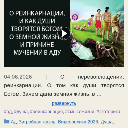
04.06.2026
|
О перевоплощении,
реинкарнации. О том как души творятся
Богом. Зачем дана земная жизнь, в …
развернуть
#ад
,
#душа
,
#реинкарнация
,
#смыслжизни
,
#эзотерика
Рубрики
,
,
,
Ад, Загробная жизнь
Видеоролики-2026
Душа