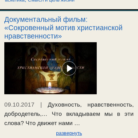
чтобы возделывать землю, из которой он
взят. И изгнал Адама» (Быт.3:23,24). «И
Документальный фильм:
благословил Давид Господа …
«Сокровенный мотив христианской
нравственности»
Ещё…
#жизньназемле
,
#первородныйгрех
,
#смыслжизни
09.10.2017
|
Духовность, нравственность,
добродетель,… Что вкладываем мы в эти
слова? Что движет нами …
развернуть