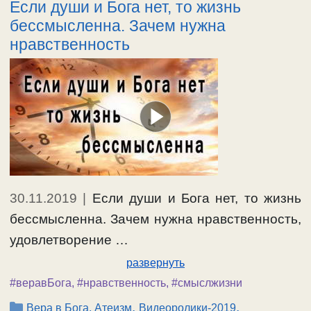
Если души и Бога нет, то жизнь
бессмысленна. Зачем нужна
нравственность
30.11.2019
|
Если души и Бога нет, то жизнь
бессмысленна. Зачем нужна нравственность,
удовлетворение …
развернуть
#веравБога
,
#нравственность
,
#смыслжизни
Рубрики
,
,
Вера в Бога, Атеизм
Видеоролики-2019