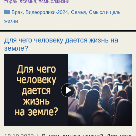
#брак
,
#семья
,
#смыслжизни
Рубрики
,
,
,
Брак
Видеоролики-2024
Семья
Смысл и цель
жизни
Для чего человеку дается жизнь на
земле?