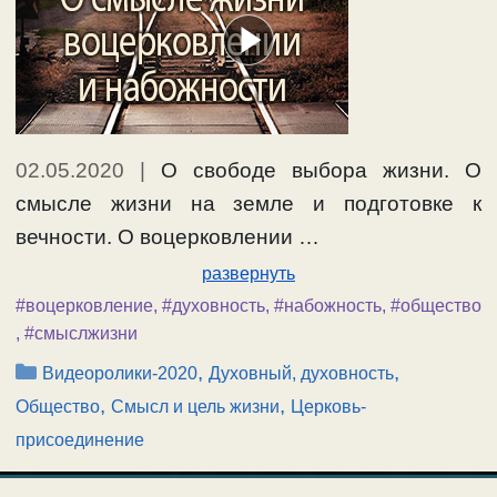
02.05.2020
|
О свободе выбора жизни. О
смысле жизни на земле и подготовке к
вечности. О воцерковлении …
развернуть
#воцерковление
,
#духовность
,
#набожность
,
#общество
,
#смыслжизни
Рубрики
,
,
Видеоролики-2020
Духовный, духовность
,
,
Общество
Смысл и цель жизни
Церковь-
присоединение