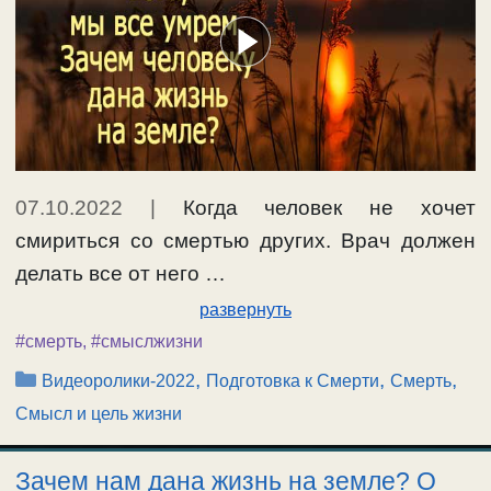
07.10.2022
|
Когда человек не хочет
смириться со смертью других. Врач должен
делать все от него …
развернуть
#смерть
,
#смыслжизни
Рубрики
,
,
,
Видеоролики-2022
Подготовка к Смерти
Смерть
Смысл и цель жизни
Зачем нам дана жизнь на земле? О