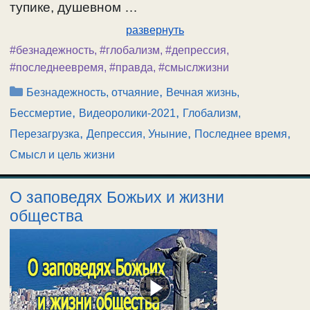
тупике, душевном …
развернуть
#безнадежность
,
#глобализм
,
#депрессия
,
#последнеевремя
,
#правда
,
#смыслжизни
Рубрики
,
Безнадежность, отчаяние
Вечная жизнь,
,
,
Бессмертие
Видеоролики-2021
Глобализм,
,
,
,
Перезагрузка
Депрессия, Уныние
Последнее время
Смысл и цель жизни
О заповедях Божьих и жизни
общества