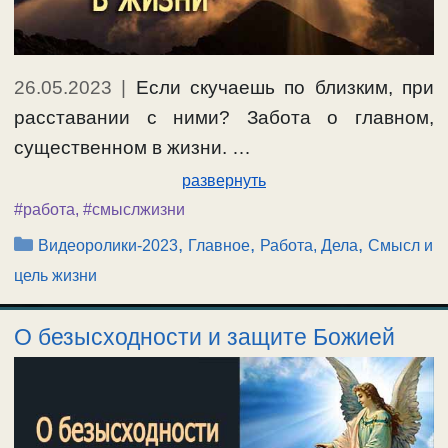
26.05.2023
|
Если скучаешь по близким, при
расставании с ними? Забота о главном,
существенном в жизни. …
развернуть
#работа
,
#смыслжизни
Рубрики
,
,
,
Видеоролики-2023
Главное
Работа, Дела
Смысл и
цель жизни
О безысходности и защите Божией