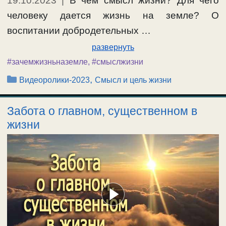
19.10.2023
|
В чем смысл жизни? Для чего
человеку дается жизнь на земле? О
воспитании добродетельных …
развернуть
#зачемжизньназемле
,
#смыслжизни
Рубрики
,
Видеоролики-2023
Смысл и цель жизни
Забота о главном, существенном в
жизни