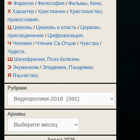
Ф
Фарисеи
/
Философия
/
Фильмы, Кино
.
Х
Характер
/
Христианин
/
Христианство,
православие
.
Ц
Церковь
/
Церковь и власть
/
Церковь-
присоединение
/
Цифровизация
.
Ч
Человек
/
Чтение Св.Отцов
/
Чувства
/
Чудеса
.
Ш
Шизофрения, Псих.болезни
.
Э
Экуменизм
/
Эпидемии, Пандемии
.
Я
Язычество
.
Рубрики
Архивы
Август 2026