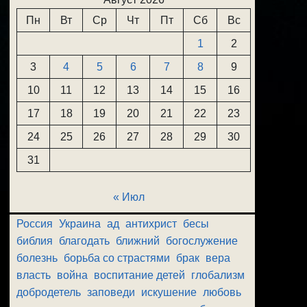
Пн
Вт
Ср
Чт
Пт
Сб
Вс
1
2
3
4
5
6
7
8
9
10
11
12
13
14
15
16
17
18
19
20
21
22
23
24
25
26
27
28
29
30
31
« Июл
Россия
Украина
ад
антихрист
бесы
библия
благодать
ближний
богослужение
болезнь
борьба со страстями
брак
вера
власть
война
воспитание детей
глобализм
добродетель
заповеди
искушение
любовь