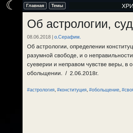
☾
Перейти
ХР
Главная
Темы
к
Об астрологии, су
содержимому
08.06.2018
|
о.Серафим.
Об астрологии, определении конституц
разумной свободе, и о неправильности
суеверии и неправом чувстве веры, в о
обольщении. / 2.06.2018г.
#астрология
,
#конституция
,
#обольщение
,
#сво