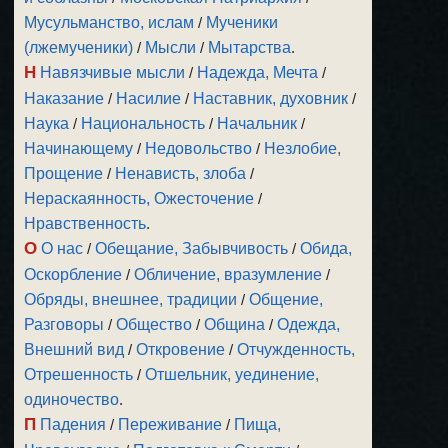
Мусульманство, ислам
/
Мученики
(лжемученики)
/
Мысли
/
Мытарства
.
Н
Навязчивые мысли
/
Надежда, Мечта
/
Наказание
/
Насилие
/
Наставник, духовник
/
Наука
/
Национальность
/
Начальник
/
Начинающему
/
Недовольство
/
Незлобие,
Прощение
/
Ненависть, злоба
/
Нераскаянность, Ожесточение
/
Нравственность
.
О
О нас
/
Обещание, Забывчивость
/
Обида,
Оскорбление
/
Обличение, вразумление
/
Обряды, внешнее, традиции
/
Общение,
Разговоры
/
Общество
/
Община
/
Одежда,
Внешний вид
/
Откровение
/
Отчужденность,
Отрешенность
/
Отшельник, уединение,
одиночество
.
П
Падения
/
Переживание
/
Пища,