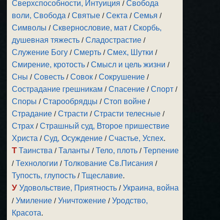
Сверхспособности, Интуиция
/
Свобода
воли, Свобода
/
Святые
/
Секта
/
Семья
/
Символы
/
Сквернословие, мат
/
Скорбь,
душевная тяжесть
/
Сладострастие
/
Служение Богу
/
Смерть
/
Смех, Шутки
/
Смирение, кротость
/
Смысл и цель жизни
/
Сны
/
Совесть
/
Совок
/
Сокрушение
/
Сострадание грешникам
/
Спасение
/
Спорт
/
Споры
/
Старообрядцы
/
Стоп войне
/
Страдание
/
Страсти
/
Страсти телесные
/
Страх
/
Страшный суд, Второе пришествие
Христа
/
Суд, Осуждение
/
Счастье, Успех
.
Т
Таинства
/
Таланты
/
Тело, плоть
/
Терпение
/
Технологии
/
Толкование Св.Писания
/
Тупость, глупость
/
Тщеславие
.
У
Удовольствие, Приятность
/
Украина, война
/
Умиление
/
Уничтожение
/
Уродство,
Красота
.