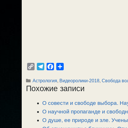
C
T
F
О
o
e
a
т
Рубрики
Астрология
,
Видеоролики-2018
,
Свобода во
p
l
c
п
Похожие записи
y
e
e
р
L
g
b
а
О совести и свободе выбора. Нау
i
r
o
в
n
О научной пропаганде и свободн
a
o
и
k
m
k
т
О душе, ее природе и зле. Учен
ь