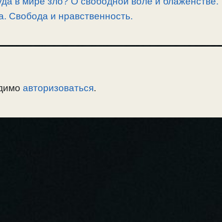
да в мире зло? О свободной воле и блаженстве.
. Свобода и нравственность.
одимо
авторизоваться
.