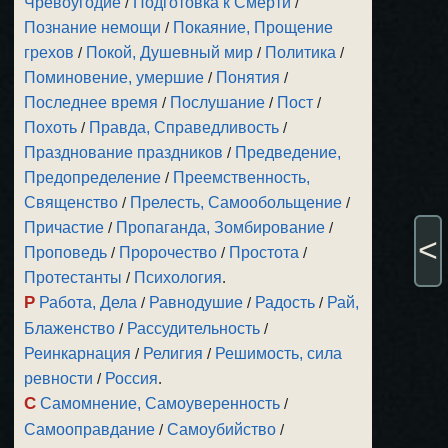
Чревоугодие
/
Подготовка к Смерти
/
Познание немощи
/
Покаяние, Прощение
грехов
/
Покой, Душевный мир
/
Политика
/
Поминовение, умершие
/
Понятия
/
Последнее время
/
Послушание
/
Пост
/
Похоть
/
Правда, Справедливость
/
Празднование праздников
/
Предведение,
Предопределение
/
Преемственность,
Священство
/
Прелесть, Самообольщение
/
Причастие
/
Пропаганда, Зомбирование
/
<
Проповедь
/
Пророчество
/
Простота
/
Протестанты
/
Психология
.
Р
Работа, Дела
/
Равнодушие
/
Радость
/
Рай,
Блаженство
/
Рассудительность
/
Реинкарнация
/
Религия
/
Решимость, сила
ревности
/
Россия
.
С
Самомнение, Самоуверенность
/
Самооправдание
/
Самоубийство
/