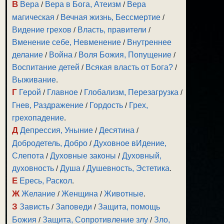
В
Вера
/
Вера в Бога, Атеизм
/
Вера
магическая
/
Вечная жизнь, Бессмертие
/
Видение грехов
/
Власть, правители
/
Вменение себе, Невменение
/
Внутреннее
делание
/
Война
/
Воля Божия, Попущение
/
Воспитание детей
/
Всякая власть от Бога?
/
Выживание
.
Г
Герой
/
Главное
/
Глобализм, Перезагрузка
/
Гнев, Раздражение
/
Гордость
/
Грех,
грехопадение
.
Д
Депрессия, Уныние
/
Десятина
/
Добродетель, Добро
/
Духовное вИдение,
Слепота
/
Духовные законы
/
Духовный,
духовность
/
Душа
/
Душевность, Эстетика
.
Е
Ересь, Раскол
.
Ж
Желание
/
Женщина
/
Животные
.
З
Зависть
/
Заповеди
/
Защита, помощь
Божия
/
Защита, Сопротивление злу
/
Зло,