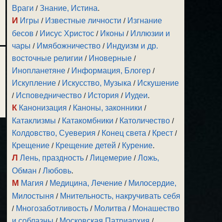
Враги
/
Знание, Истина
.
И
Игры
/
Известные личности
/
Изгнание
бесов
/
Иисус Христос
/
Иконы
/
Иллюзии и
чары
/
Имябожничество
/
Индуизм и др.
восточные религии
/
Иноверные
/
Инопланетяне
/
Информация, Блогер
/
Искупление
/
Искусство, Музыка
/
Искушение
/
Исповедничество
/
История
/
Иудеи
.
К
Канонизация
/
Каноны, законники
/
Катаклизмы
/
Катакомбники
/
Католичество
/
Колдовство, Суеверия
/
Конец света
/
Крест
/
Крещение
/
Крещение детей
/
Курение
.
Л
Лень, праздность
/
Лицемерие
/
Ложь,
Обман
/
Любовь
.
М
Магия
/
Медицина, Лечение
/
Милосердие,
Милостыня
/
Мнительность, накручивать себя
/
Многозаботливость
/
Молитва
/
Монашество
и соблазны
/
Московская Патриархия
/