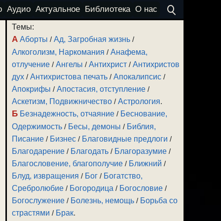
о
Аудио
Актуальное
Библиотека
О нас
Темы:
А
Аборты
/
Ад, Загробная жизнь
/
Алкоголизм, Наркомания
/
Анафема,
отлучение
/
Ангелы
/
Антихрист
/
Антихристов
дух
/
Антихристова печать
/
Апокалипсис
/
Апокрифы
/
Апостасия, отступление
/
Аскетизм, Подвижничество
/
Астрология
.
Б
Безнадежность, отчаяние
/
Беснование,
Одержимость
/
Бесы, демоны
/
Библия,
Писание
/
Бизнес
/
Благовидные предлоги
/
Благодарение
/
Благодать
/
Благоразумие
/
Благословение, благополучие
/
Ближний
/
Блуд, извращения
/
Бог
/
Богатство,
Сребролюбие
/
Богородица
/
Богословие
/
Богослужение
/
Болезнь, немощь
/
Борьба со
страстями
/
Брак
.