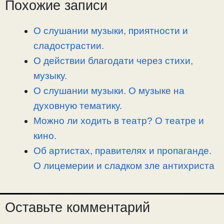
Похожие записи
y
e
e
р
L
g
b
а
i
r
o
в
О слушании музыки, приятности и
n
a
o
и
сладострастии.
k
m
k
т
О действии благодати через стихи,
ь
музыку.
О слушании музыки. О музыке на
духовную тематику.
Можно ли ходить в театр? О театре и
кино.
Об артистах, правителях и пропаганде.
О лицемерии и сладком зле антихриста
Оставьте комментарий