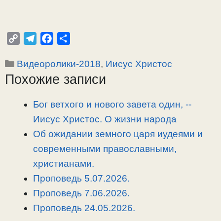
C
T
F
О
o
e
a
т
Рубрики
Видеоролики-2018
,
Иисус Христос
p
l
c
п
Похожие записи
y
e
e
р
L
g
b
а
i
r
o
в
Бог ветхого и нового завета один, -­
n
a
o
и
Иисус Христос. О жизни народа
k
m
k
т
Об ожидании земного царя иудеями и
ь
современными православными,
христианами.
Проповедь 5.07.2026.
Проповедь 7.06.2026.
Проповедь 24.05.2026.