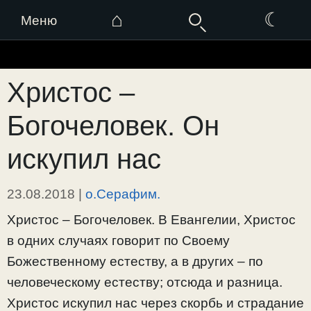
⌂
☾
Меню
Перейти
к
Христос –
содержимому
Богочеловек. Он
искупил нас
23.08.2018
|
о.Серафим.
Христос – Богочеловек. В Евангелии, Христос
в одних случаях говорит по Своему
Божественному естеству, а в других – по
человеческому естеству; отсюда и разница.
Христос искупил нас через скорбь и страдание