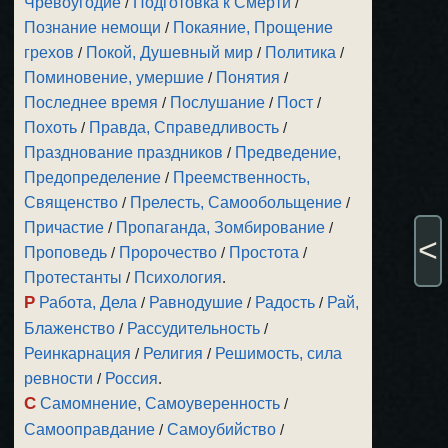
Чревоугодие
/
Подготовка к Смерти
/
Познание немощи
/
Покаяние, Прощение
грехов
/
Покой, Душевный мир
/
Политика
/
Поминовение, умершие
/
Понятия
/
Последнее время
/
Послушание
/
Пост
/
Похоть
/
Правда, Справедливость
/
Празднование праздников
/
Предведение,
Предопределение
/
Преемственность,
Священство
/
Прелесть, Самообольщение
/
Причастие
/
Пропаганда, Зомбирование
/
<
Проповедь
/
Пророчество
/
Простота
/
Протестанты
/
Психология
.
Р
Работа, Дела
/
Равнодушие
/
Радость
/
Рай,
Блаженство
/
Рассудительность
/
Реинкарнация
/
Религия
/
Решимость, сила
ревности
/
Россия
.
С
Самомнение, Самоуверенность
/
Самооправдание
/
Самоубийство
/