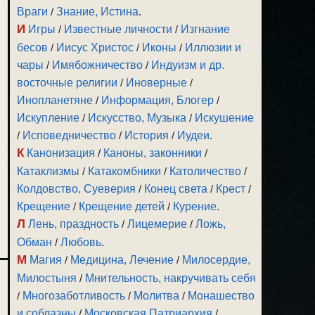
Враги
/
Знание, Истина
.
И
Игры
/
Известные личности
/
Изгнание
бесов
/
Иисус Христос
/
Иконы
/
Иллюзии и
чары
/
Имябожничество
/
Индуизм и др.
восточные религии
/
Иноверные
/
Инопланетяне
/
Информация, Блогер
/
Искупление
/
Искусство, Музыка
/
Искушение
/
Исповедничество
/
История
/
Иудеи
.
К
Канонизация
/
Каноны, законники
/
Катаклизмы
/
Катакомбники
/
Католичество
/
Колдовство, Суеверия
/
Конец света
/
Крест
/
Крещение
/
Крещение детей
/
Курение
.
Л
Лень, праздность
/
Лицемерие
/
Ложь,
Обман
/
Любовь
.
М
Магия
/
Медицина, Лечение
/
Милосердие,
Милостыня
/
Мнительность, накручивать себя
/
Многозаботливость
/
Молитва
/
Монашество
и соблазны
/
Московская Патриархия
/