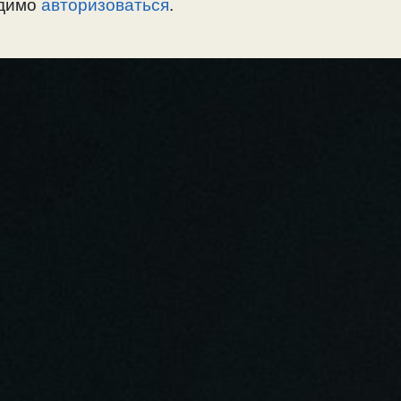
одимо
авторизоваться
.