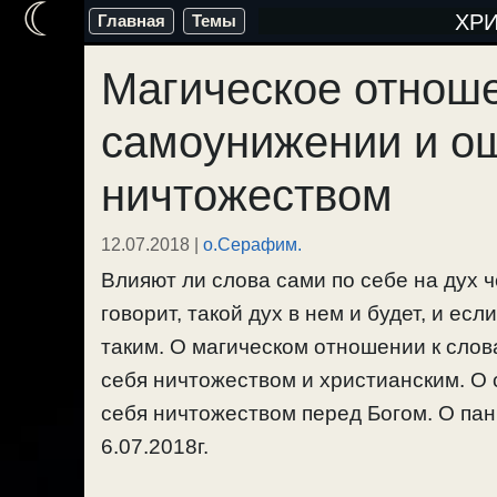
☾
Перейти
ХР
Главная
Темы
к
Магическое отноше
содержимому
самоунижении и о
ничтожеством
12.07.2018
|
о.Серафим.
Влияют ли слова сами по себе на дух 
говорит, такой дух в нем и будет, и есл
таким. О магическом отношении к сло
себя ничтожеством и христианским. О
себя ничтожеством перед Богом. О пан
6.07.2018г.