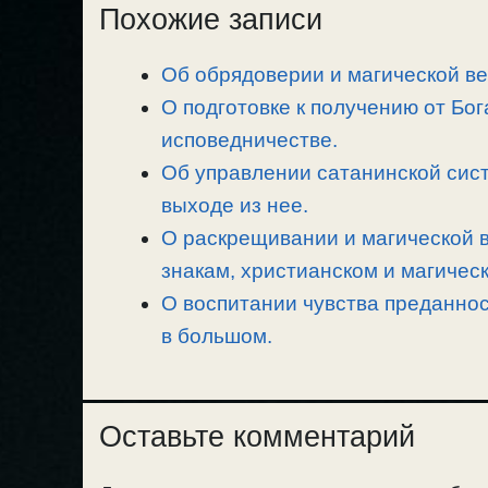
Похожие записи
y
e
e
р
L
g
b
а
Об обрядоверии и магической ве
i
r
o
в
n
О подготовке к получению от Бог
a
o
и
k
m
k
т
исповедничестве.
ь
Об управлении сатанинской сист
выходе из нее.
О раскрещивании и магической в
знакам, христианском и магичес
О воспитании чувства преданнос
в большом.
Оставьте комментарий