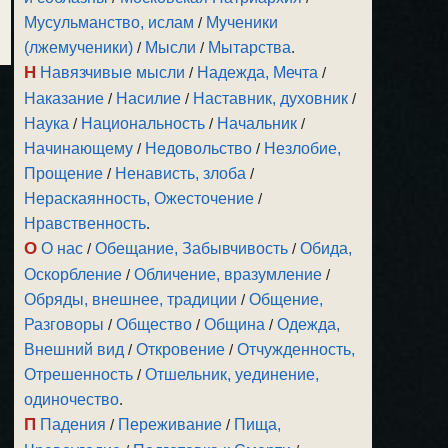
Мусульманство, ислам
/
Мученики
(лжемученики)
/
Мысли
/
Мытарства
.
Н
Навязчивые мысли
/
Надежда, Мечта
/
Наказание
/
Насилие
/
Наставник, духовник
/
Наука
/
Национальность
/
Начальник
/
Начинающему
/
Недовольство
/
Незлобие,
Прощение
/
Ненависть, злоба
/
Нераскаянность, Ожесточение
/
Нравственность
.
О
О нас
/
Обещание, Забывчивость
/
Обида,
Оскорбление
/
Обличение, вразумление
/
Обряды, внешнее, традиции
/
Общение,
Разговоры
/
Общество
/
Община
/
Одежда,
Внешний вид
/
Откровение
/
Отчужденность,
Отрешенность
/
Отшельник, уединение,
одиночество
.
П
Падения
/
Переживание
/
Пища,