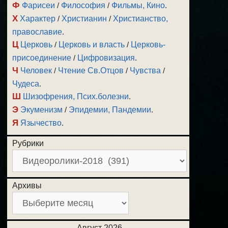
Ф
Фарисеи
/
Философия
/
Фильмы, Кино
.
Х
Характер
/
Христианин
/
Христианство,
православие
.
Ц
Церковь
/
Церковь и власть
/
Церковь-
присоединение
/
Цифровизация
.
Ч
Человек
/
Чтение Св.Отцов
/
Чувства
/
Чудеса
.
Ш
Шизофрения, Псих.болезни
.
Э
Экуменизм
/
Эпидемии, Пандемии
.
Я
Язычество
.
Рубрики
Архивы
Август 2026