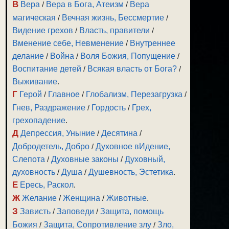
В
Вера
/
Вера в Бога, Атеизм
/
Вера
магическая
/
Вечная жизнь, Бессмертие
/
Видение грехов
/
Власть, правители
/
Вменение себе, Невменение
/
Внутреннее
делание
/
Война
/
Воля Божия, Попущение
/
Воспитание детей
/
Всякая власть от Бога?
/
Выживание
.
Г
Герой
/
Главное
/
Глобализм, Перезагрузка
/
Гнев, Раздражение
/
Гордость
/
Грех,
грехопадение
.
Д
Депрессия, Уныние
/
Десятина
/
Добродетель, Добро
/
Духовное вИдение,
Слепота
/
Духовные законы
/
Духовный,
духовность
/
Душа
/
Душевность, Эстетика
.
Е
Ересь, Раскол
.
Ж
Желание
/
Женщина
/
Животные
.
З
Зависть
/
Заповеди
/
Защита, помощь
Божия
/
Защита, Сопротивление злу
/
Зло,