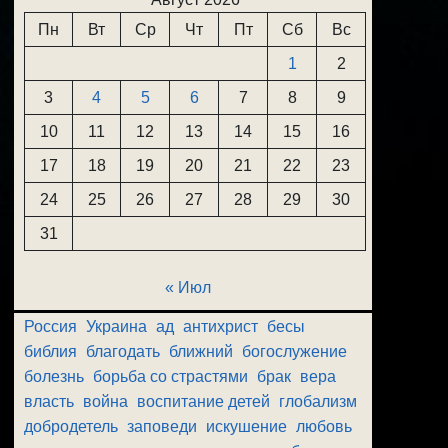
Пн
Вт
Ср
Чт
Пт
Сб
Вс
1
2
3
4
5
6
7
8
9
10
11
12
13
14
15
16
17
18
19
20
21
22
23
24
25
26
27
28
29
30
31
« Июл
Россия
Украина
ад
антихрист
бесы
библия
благодать
ближний
богослужение
болезнь
борьба со страстями
брак
вера
власть
война
воспитание детей
глобализм
добродетель
заповеди
искушение
любовь