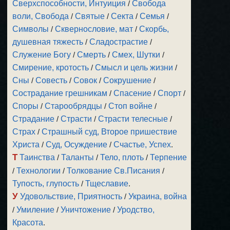
Сверхспособности, Интуиция
/
Свобода
воли, Свобода
/
Святые
/
Секта
/
Семья
/
Символы
/
Сквернословие, мат
/
Скорбь,
душевная тяжесть
/
Сладострастие
/
Служение Богу
/
Смерть
/
Смех, Шутки
/
Смирение, кротость
/
Смысл и цель жизни
/
Сны
/
Совесть
/
Совок
/
Сокрушение
/
Сострадание грешникам
/
Спасение
/
Спорт
/
Споры
/
Старообрядцы
/
Стоп войне
/
Страдание
/
Страсти
/
Страсти телесные
/
Страх
/
Страшный суд, Второе пришествие
Христа
/
Суд, Осуждение
/
Счастье, Успех
.
Т
Таинства
/
Таланты
/
Тело, плоть
/
Терпение
/
Технологии
/
Толкование Св.Писания
/
Тупость, глупость
/
Тщеславие
.
У
Удовольствие, Приятность
/
Украина, война
/
Умиление
/
Уничтожение
/
Уродство,
Красота
.