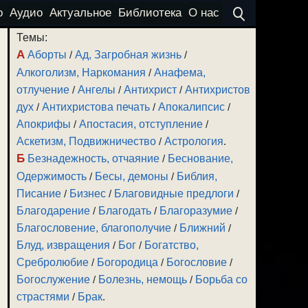
о
Аудио
Актуальное
Библиотека
О нас
Темы:
А
Аборты
/
Ад, Загробная жизнь
/
Алкоголизм, Наркомания
/
Анафема,
отлучение
/
Ангелы
/
Антихрист
/
Антихристов
дух
/
Антихристова печать
/
Апокалипсис
/
Апокрифы
/
Апостасия, отступление
/
Аскетизм, Подвижничество
/
Астрология
.
Б
Безнадежность, отчаяние
/
Беснование,
Одержимость
/
Бесы, демоны
/
Библия,
Писание
/
Бизнес
/
Благовидные предлоги
/
Благодарение
/
Благодать
/
Благоразумие
/
Благословение, благополучие
/
Ближний
/
Блуд, извращения
/
Бог
/
Богатство,
Сребролюбие
/
Богородица
/
Богословие
/
Богослужение
/
Болезнь, немощь
/
Борьба со
страстями
/
Брак
.