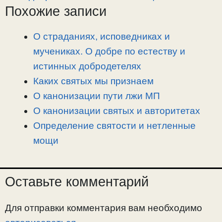
Похожие записи
y
e
e
р
L
g
b
а
i
r
o
в
О страданиях, исповедниках и
n
a
o
и
мучениках. О добре по естеству и
k
m
k
т
истинных добродетелях
ь
Каких святых мы признаем
О канонизации пути лжи МП
О канонизации святых и авторитетах
Определение святости и нетленные
мощи
Оставьте комментарий
Для отправки комментария вам необходимо