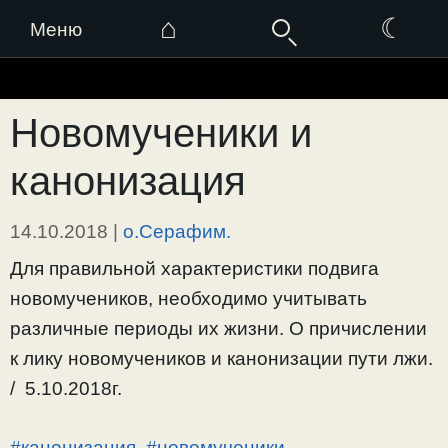
⌂
☾
Меню
Перейти
к
Новомученики и
содержимому
канонизация
14.10.2018
|
о.Серафим.
Для правильной характеристики подвига
новомучеников, необходимо учитывать
различные периоды их жизни. О причислении
к лику новомучеников и канонизации пути лжи.
/ 5.10.2018г.
#канонизация
,
#новомученики