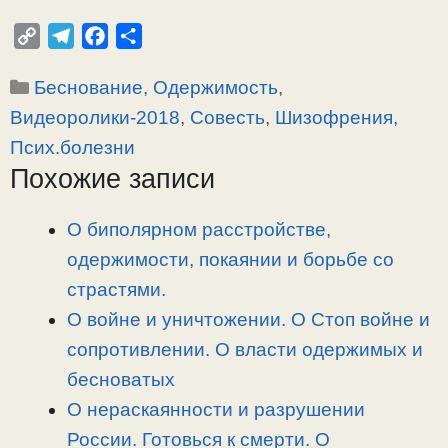
C
T
F
О
o
e
a
т
Рубрики
Беснование, Одержимость
,
p
l
c
п
y
e
e
р
Видеоролики-2018
,
Совесть
,
Шизофрения,
L
g
b
а
Псих.болезни
i
r
o
в
Похожие записи
n
a
o
и
k
m
k
т
О биполярном расстройстве,
ь
одержимости, покаянии и борьбе со
страстями.
О войне и уничтожении. О Стоп войне и
сопротивлении. О власти одержимых и
бесноватых
О нераскаянности и разрушении
России. Готовься к смерти. О