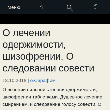
⌂
☾
Меню
Перейти
к
О лечении
содержимому
одержимости,
шизофрении. О
следовании совести
18.10.2018
|
о.Серафим.
О лечении сильной степени одержимости,
шизофрении таблетками. Душевное лечение
смирением, и следование голосу совести. О