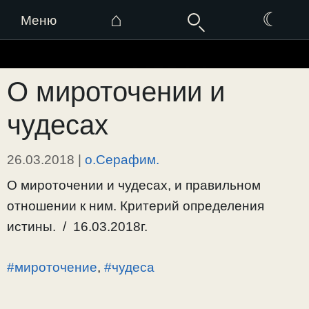
⌂
☾
Меню
Перейти
к
О мироточении и
содержимому
чудесах
26.03.2018
|
о.Серафим.
О мироточении и чудесах, и правильном
отношении к ним. Критерий определения
истины. / 16.03.2018г.
#мироточение
,
#чудеса