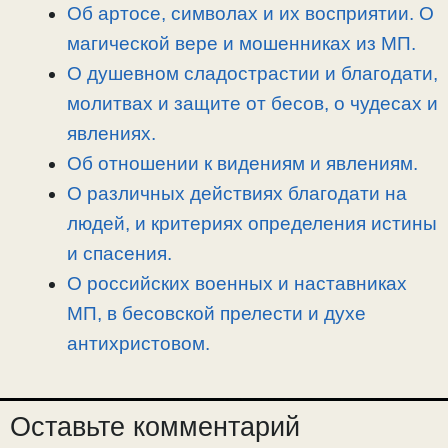
i
r
o
в
Об артосе, символах и их восприятии. О
n
a
o
и
магической вере и мошенниках из МП.
k
m
k
т
О душевном сладострастии и благодати,
ь
молитвах и защите от бесов, о чудесах и
явлениях.
Об отношении к видениям и явлениям.
О различных действиях благодати на
людей, и критериях определения истины
и спасения.
О российских военных и наставниках
МП, в бесовской прелести и духе
антихристовом.
Оставьте комментарий