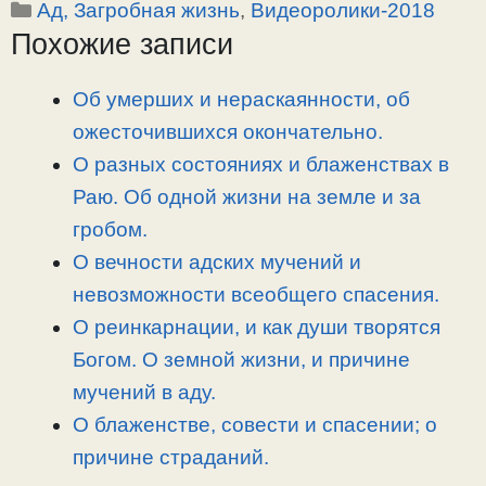
Рубрики
Ад, Загробная жизнь
,
Видеоролики-2018
p
l
c
п
Похожие записи
y
e
e
р
L
g
b
а
i
r
o
в
Об умерших и нераскаянности, об
n
a
o
и
ожесточившихся окончательно.
k
m
k
т
О разных состояниях и блаженствах в
ь
Раю. Об одной жизни на земле и за
гробом.
О вечности адских мучений и
невозможности всеобщего спасения.
О реинкарнации, и как души творятся
Богом. О земной жизни, и причине
мучений в аду.
О блаженстве, совести и спасении; о
причине страданий.