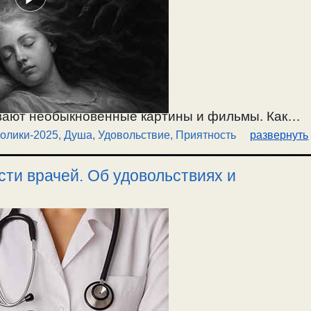
вают необыкновенные картины и фильмы. Как
олики-2025
,
Душа
,
Удовольствие, Приятность
развернуть
ад человеком? Все земные и временные
а погружается в адское состояние. О
ти врачей. Об удовольствиях и
оренности души. О вечном удовлетворении души
зиях. / 27.09.2025.