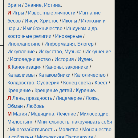
Враги
/
Знание, Истина
.
И
Игры
/
Известные личности
/
Изгнание
бесов
/
Иисус Христос
/
Иконы
/
Иллюзии и
чары
/
Имябожничество
/
Индуизм и др.
восточные религии
/
Иноверные
/
Инопланетяне
/
Информация, Блогер
/
Искупление
/
Искусство, Музыка
/
Искушение
/
Исповедничество
/
История
/
Иудеи
.
К
Канонизация
/
Каноны, законники
/
Катаклизмы
/
Катакомбники
/
Католичество
/
Колдовство, Суеверия
/
Конец света
/
Крест
/
Крещение
/
Крещение детей
/
Курение
.
Л
Лень, праздность
/
Лицемерие
/
Ложь,
Обман
/
Любовь
.
М
Магия
/
Медицина, Лечение
/
Милосердие,
Милостыня
/
Мнительность, накручивать себя
/
Многозаботливость
/
Молитва
/
Монашество
и соблазны
/
Московская Патриархия
/