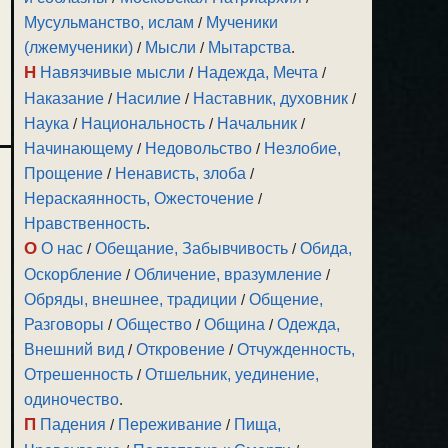
Мусульманство, ислам
/
Мученики
(лжемученики)
/
Мысли
/
Мытарства
.
Н
Навязчивые мысли
/
Надежда, Мечта
/
Наказание
/
Насилие
/
Наставник, духовник
/
Наука
/
Национальность
/
Начальник
/
Начинающему
/
Недовольство
/
Незлобие,
Прощение
/
Ненависть, злоба
/
Нераскаянность, Ожесточение
/
Нравственность
.
О
О нас
/
Обещание, Забывчивость
/
Обида,
Оскорбление
/
Обличение, вразумление
/
Обряды, внешнее, традиции
/
Общение,
Разговоры
/
Общество
/
Община
/
Одежда,
Внешний вид
/
Откровение
/
Отчужденность,
Отрешенность
/
Отшельник, уединение,
одиночество
.
П
Падения
/
Переживание
/
Пища,