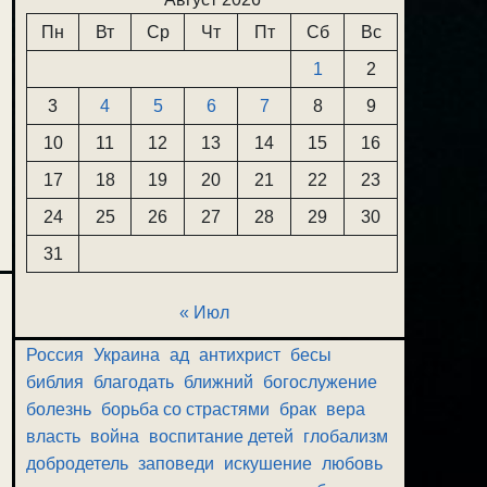
Пн
Вт
Ср
Чт
Пт
Сб
Вс
1
2
3
4
5
6
7
8
9
10
11
12
13
14
15
16
17
18
19
20
21
22
23
24
25
26
27
28
29
30
31
« Июл
Россия
Украина
ад
антихрист
бесы
библия
благодать
ближний
богослужение
болезнь
борьба со страстями
брак
вера
власть
война
воспитание детей
глобализм
добродетель
заповеди
искушение
любовь