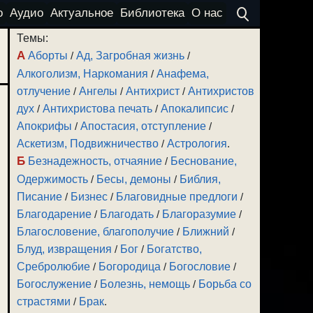
о
Аудио
Актуальное
Библиотека
О нас
Темы:
А
Аборты
/
Ад, Загробная жизнь
/
Алкоголизм, Наркомания
/
Анафема,
отлучение
/
Ангелы
/
Антихрист
/
Антихристов
дух
/
Антихристова печать
/
Апокалипсис
/
Апокрифы
/
Апостасия, отступление
/
Аскетизм, Подвижничество
/
Астрология
.
Б
Безнадежность, отчаяние
/
Беснование,
Одержимость
/
Бесы, демоны
/
Библия,
Писание
/
Бизнес
/
Благовидные предлоги
/
Благодарение
/
Благодать
/
Благоразумие
/
Благословение, благополучие
/
Ближний
/
Блуд, извращения
/
Бог
/
Богатство,
Сребролюбие
/
Богородица
/
Богословие
/
Богослужение
/
Болезнь, немощь
/
Борьба со
страстями
/
Брак
.