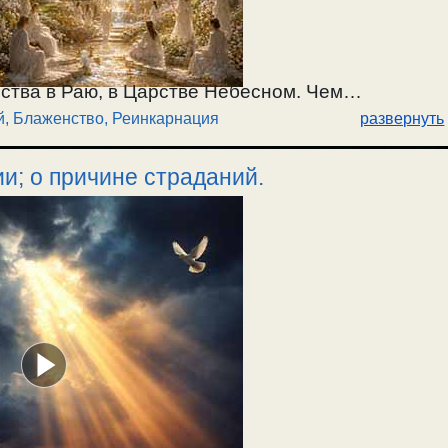
ства в Раю, в Царстве Небесном. Чем
й, Блаженство
,
Реинкарнация
развернуть
ниях в Раю, от которых все прежние
Языческие сказки о перерождении. Жизнь на
и; о причине страданий.
о нераскаянных грехах переходит за гроб, и там
.2026.