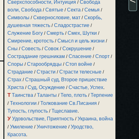
Сверхспособности, Интуиция
/
Свобода
воли, Свобода
/
Святые
/
Секта
/
Семья
/
Символы
/
Сквернословие, мат
/
Скорбь,
душевная тяжесть
/
Сладострастие
/
Служение Богу
/
Смерть
/
Смех, Шутки
/
Смирение, кротость
/
Смысл и цель жизни
/
Сны
/
Совесть
/
Совок
/
Сокрушение
/
Сострадание грешникам
/
Спасение
/
Спорт
/
Споры
/
Старообрядцы
/
Стоп войне
/
Страдание
/
Страсти
/
Страсти телесные
/
Страх
/
Страшный суд, Второе пришествие
Христа
/
Суд, Осуждение
/
Счастье, Успех
.
Т
Таинства
/
Таланты
/
Тело, плоть
/
Терпение
/
Технологии
/
Толкование Св.Писания
/
Тупость, глупость
/
Тщеславие
.
У
Удовольствие, Приятность
/
Украина, война
/
Умиление
/
Уничтожение
/
Уродство,
Красота
.