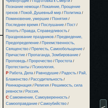
Чревоугодие
/
Подготовка к Смерти
/
Познание немощи
/
Покаяние, Прощение
грехов
/
Покой, Душевный мир
/
Политика
/
Поминовение, умершие
/
Понятия
/
Последнее время
/
Послушание
/
Пост
/
Похоть
/
Правда, Справедливость
/
Празднование праздников
/
Предведение,
Предопределение
/
Преемственность,
Священство
/
Прелесть, Самообольщение
/
Причастие
/
Пропаганда, Зомбирование
/
Проповедь
/
Пророчество
/
Простота
/
Протестанты
/
Психология
.
Р
Работа, Дела
/
Равнодушие
/
Радость
/
Рай,
Блаженство
/
Рассудительность
/
Реинкарнация
/
Религия
/
Решимость, сила
ревности
/
Россия
.
С
Самомнение, Самоуверенность
/
Самооправдание
/
Самоубийство
/
<