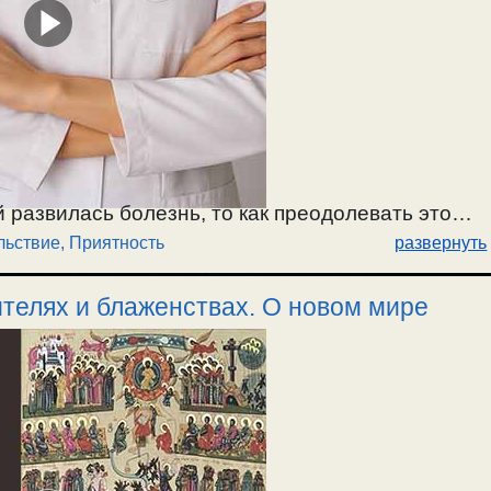
 развилась болезнь, то как преодолевать это
льствие, Приятность
развернуть
е было легче. О счастье и удовольствии
се земные удовольствия кратковременны. /
телях и блаженствах. О новом мире