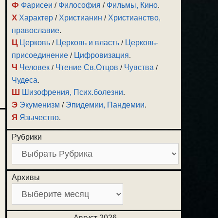
Ф
Фарисеи
/
Философия
/
Фильмы, Кино
.
Х
Характер
/
Христианин
/
Христианство,
православие
.
Ц
Церковь
/
Церковь и власть
/
Церковь-
присоединение
/
Цифровизация
.
Ч
Человек
/
Чтение Св.Отцов
/
Чувства
/
Чудеса
.
Ш
Шизофрения, Псих.болезни
.
Э
Экуменизм
/
Эпидемии, Пандемии
.
Я
Язычество
.
Рубрики
Архивы
Август 2026