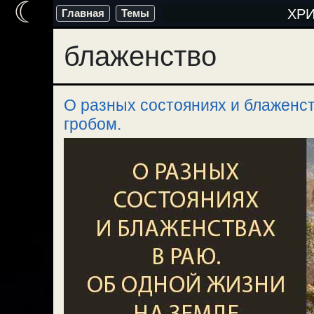
☾
Перейти
ХР
Главная
Темы
к
блаженство
содержимому
О разных состояниях и блаженст
гробом.