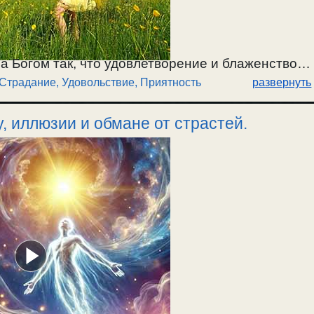
а Богом так, что удовлетворение и блаженство
Страдание
,
Удовольствие, Приятность
развернуть
гом; без Бога душа будет только мучиться и
е удовольствия и наслаждения имеют временный
, иллюзии и обмане от страстей.
носит постоянное и вечное блаженство. В
вечному блаженству. Нарушение нравственных
и мучениям. К чему приводит самооправдание
раданий. / 22.02.2026.