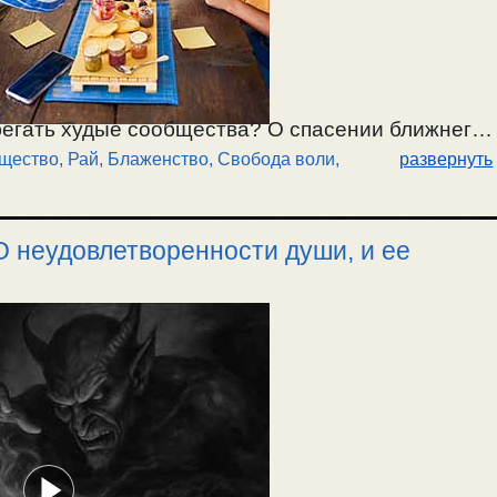
збегать худые сообщества? О спасении ближнего,
щество
,
Рай, Блаженство
,
Свобода воли,
развернуть
ого духа в отношениях с ближними. Хочется
от этого скорбь? Почему люди живут по
лать, чтобы не было зла? У человека есть разум,
О неудовлетворенности души, и ее
о-свободная самостоятельность. О свободной
л человека? О сознательном участии в
 безответная любовь? О гипнозе и свободе
ловека, и не оставляет его. / 15.11.2025.