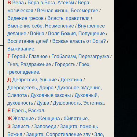
В
Вера
/
Вера в Бога, Атеизм
/
Вера
магическая
/
Вечная жизнь, Бессмертие
/
Видение грехов
/
Власть, правители
/
Вменение себе, Невменение
/
Внутреннее
делание
/
Война
/
Воля Божия, Попущение
/
Воспитание детей
/
Всякая власть от Бога?
/
Выживание
.
Г
Герой
/
Главное
/
Глобализм, Перезагрузка
/
Гнев, Раздражение
/
Гордость
/
Грех,
грехопадение
.
Д
Депрессия, Уныние
/
Десятина
/
Добродетель, Добро
/
Духовное вИдение,
Слепота
/
Духовные законы
/
Духовный,
духовность
/
Душа
/
Душевность, Эстетика
.
Е
Ересь, Раскол
.
Ж
Желание
/
Женщина
/
Животные
.
З
Зависть
/
Заповеди
/
Защита, помощь
Божия
/
Защита, Сопротивление злу
/
Зло,