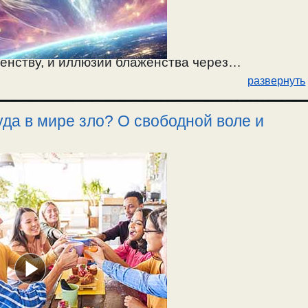
енству, и иллюзии блаженства через
развернуть
енные желания и чувства кратковременны. Путь
да в мире зло? О свободной воле и