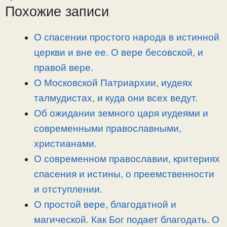
L
g
b
а
Похожие записи
i
r
o
в
n
a
o
и
О спасении простого народа в истинной
k
m
k
т
церкви и вне ее. О вере бесовской, и
ь
правой вере.
О Московской Патриархии, иудеях
талмудистах, и куда они всех ведут.
Об ожидании земного царя иудеями и
современными православными,
христианами.
О современном православии, критериях
спасения и истины, о преемственности
и отступлении.
О простой вере, благодатной и
магической. Как Бог подает благодать. О