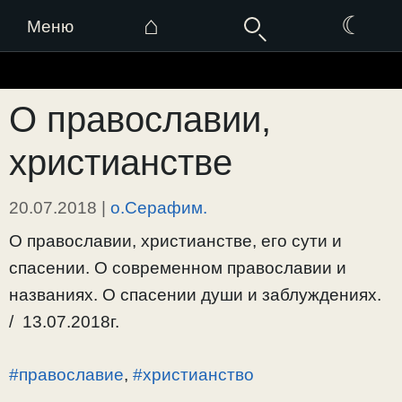
⌂
☾
Меню
Перейти
к
О православии,
содержимому
христианстве
20.07.2018
|
о.Серафим.
О православии, христианстве, его сути и
спасении. О современном православии и
названиях. О спасении души и заблуждениях.
/ 13.07.2018г.
#православие
,
#христианство