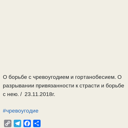
О борьбе с чревоугодием и гортанобесием. О
разрывании привязанности к страсти и борьбе
с нею. / 23.11.2018г.
#чревоугодие
C
T
F
О