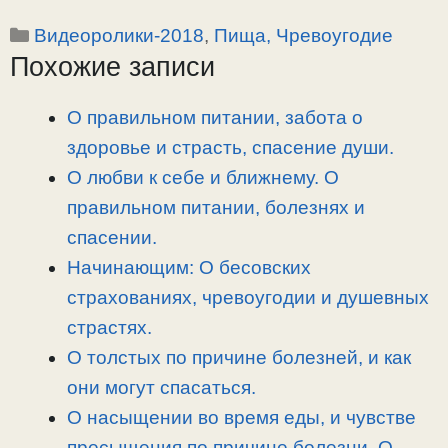
o
e
a
т
Рубрики
Видеоролики-2018
,
Пища, Чревоугодие
p
l
c
п
Похожие записи
y
e
e
р
L
g
b
а
i
r
o
в
О правильном питании, забота о
n
a
o
и
здоровье и страсть, спасение души.
k
m
k
т
О любви к себе и ближнему. О
ь
правильном питании, болезнях и
спасении.
Начинающим: О бесовских
страхованиях, чревоугодии и душевных
страстях.
О толстых по причине болезней, и как
они могут спасаться.
О насыщении во время еды, и чувстве
пресыщения по причине болезни. О