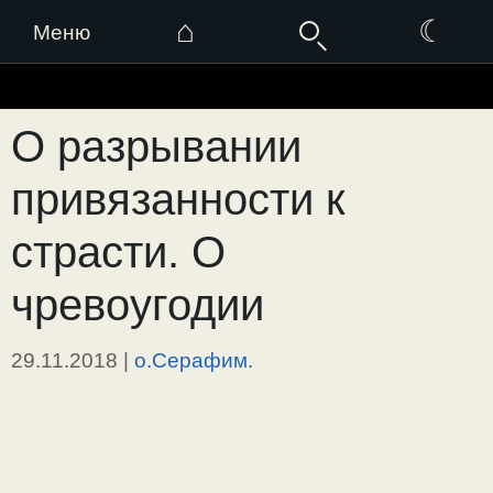
⌂
☾
Меню
Перейти
к
О разрывании
содержимому
привязанности к
страсти. О
чревоугодии
29.11.2018
|
о.Серафим.