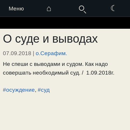
⌂
☾
Меню
Перейти
к
О суде и выводах
содержимому
07.09.2018
|
о.Серафим.
Не спеши с выводами и судом. Как надо
совершать необходимый суд. / 1.09.2018г.
#осуждение
,
#суд