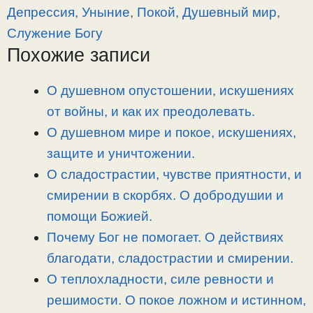
y
e
e
р
Депрессия, Уныние
,
Покой, Душевный мир
,
L
g
b
а
Служение Богу
i
r
o
в
Похожие записи
n
a
o
и
k
m
k
т
О душевном опустошении, искушениях
ь
от войны, и как их преодолевать.
О душевном мире и покое, искушениях,
защите и уничтожении.
О сладострастии, чувстве приятности, и
смирении в скорбях. О добродушии и
помощи Божией.
Почему Бог не помогает. О действиях
благодати, сладострастии и смирении.
О теплохладности, силе ревности и
решимости. О покое ложном и истинном,