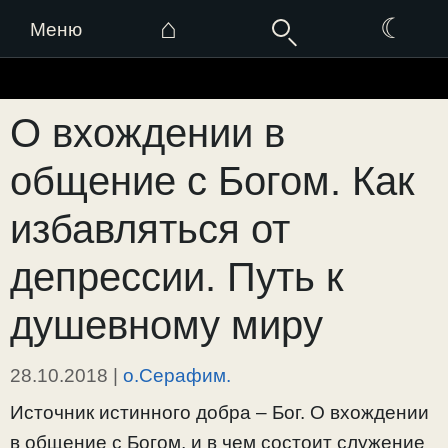
⌂
☾
Меню
Перейти
к
О вхождении в
содержимому
общение с Богом. Как
избавляться от
депрессии. Путь к
душевному миру
28.10.2018
|
о.Серафим.
Источник истинного добра – Бог. О вхождении
в общение с Богом, и в чем состоит служение