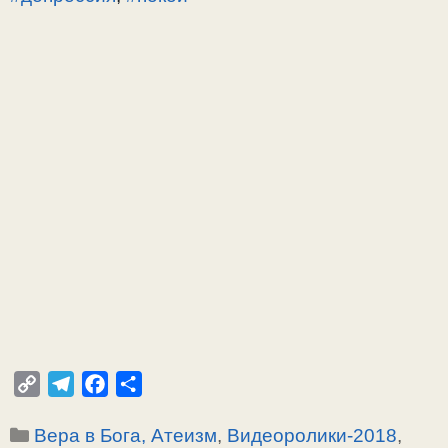
C
T
F
О
o
e
a
т
Рубрики
Вера в Бога, Атеизм
,
Видеоролики-2018
,
p
l
c
п