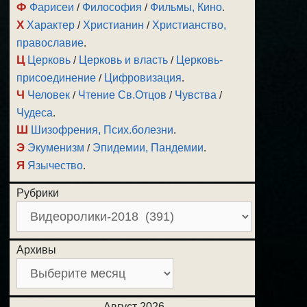
Ф
Фарисеи
/
Философия
/
Фильмы, Кино
.
Х
Характер
/
Христианин
/
Христианство,
православие
.
Ц
Церковь
/
Церковь и власть
/
Церковь-
присоединение
/
Цифровизация
.
Ч
Человек
/
Чтение Св.Отцов
/
Чувства
/
Чудеса
.
Ш
Шизофрения, Псих.болезни
.
Э
Экуменизм
/
Эпидемии, Пандемии
.
Я
Язычество
.
Рубрики
Архивы
Август 2026