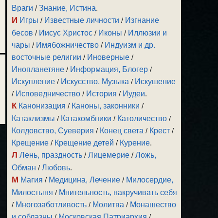
Враги
/
Знание, Истина
.
И
Игры
/
Известные личности
/
Изгнание
бесов
/
Иисус Христос
/
Иконы
/
Иллюзии и
чары
/
Имябожничество
/
Индуизм и др.
восточные религии
/
Иноверные
/
Инопланетяне
/
Информация, Блогер
/
Искупление
/
Искусство, Музыка
/
Искушение
/
Исповедничество
/
История
/
Иудеи
.
К
Канонизация
/
Каноны, законники
/
Катаклизмы
/
Катакомбники
/
Католичество
/
Колдовство, Суеверия
/
Конец света
/
Крест
/
Крещение
/
Крещение детей
/
Курение
.
Л
Лень, праздность
/
Лицемерие
/
Ложь,
Обман
/
Любовь
.
М
Магия
/
Медицина, Лечение
/
Милосердие,
Милостыня
/
Мнительность, накручивать себя
/
Многозаботливость
/
Молитва
/
Монашество
и соблазны
/
Московская Патриархия
/