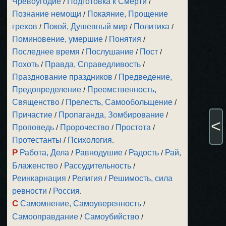
Чревоугодие
/
Подготовка к Смерти
/
Познание немощи
/
Покаяние, Прощение
грехов
/
Покой, Душевный мир
/
Политика
/
Поминовение, умершие
/
Понятия
/
Последнее время
/
Послушание
/
Пост
/
Похоть
/
Правда, Справедливость
/
Празднование праздников
/
Предведение,
Предопределение
/
Преемственность,
Священство
/
Прелесть, Самообольщение
/
Причастие
/
Пропаганда, Зомбирование
/
<
Проповедь
/
Пророчество
/
Простота
/
Протестанты
/
Психология
.
Р
Работа, Дела
/
Равнодушие
/
Радость
/
Рай,
Блаженство
/
Рассудительность
/
Реинкарнация
/
Религия
/
Решимость, сила
ревности
/
Россия
.
С
Самомнение, Самоуверенность
/
Самооправдание
/
Самоубийство
/