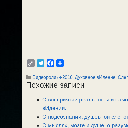
C
T
F
О
o
e
a
т
Рубрики
Видеоролики-2018
,
Духовное вИдение, Сле
p
l
c
п
Похожие записи
y
e
e
р
L
g
b
а
О восприятии реальности и сам
i
r
o
в
n
вИдении.
a
o
и
k
m
k
т
О подсознании, душевной слепот
ь
О мыслях, мозге и душе, о разум