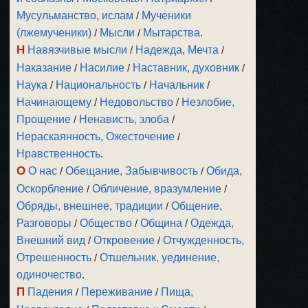
Мусульманство, ислам
/
Мученики
(лжемученики)
/
Мысли
/
Мытарства
.
Н
Навязчивые мысли
/
Надежда, Мечта
/
Наказание
/
Насилие
/
Наставник, духовник
/
Наука
/
Национальность
/
Начальник
/
Начинающему
/
Недовольство
/
Незлобие,
Прощение
/
Ненависть, злоба
/
Нераскаянность, Ожесточение
/
Нравственность
.
О
О нас
/
Обещание, Забывчивость
/
Обида,
Оскорбление
/
Обличение, вразумление
/
Обряды, внешнее, традиции
/
Общение,
Разговоры
/
Общество
/
Община
/
Одежда,
Внешний вид
/
Откровение
/
Отчужденность,
Отрешенность
/
Отшельник, уединение,
одиночество
.
П
Падения
/
Переживание
/
Пища,