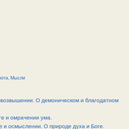
пота
,
Мысли
овозвышении. О демоническом и благодатном
е и омрачении ума.
е и осмыслении. О природе духа и Боге.