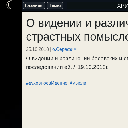
☾
Перейти
ХР
Главная
Темы
к
О видении и разли
содержимому
страстных помысло
25.10.2018
|
о.Серафим.
О видении и различении бесовских и 
последовании ей. / 19.10.2018г.
#духовноевИдение
,
#мысли