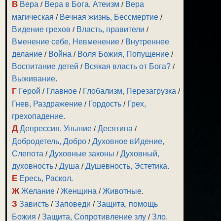
В
Вера
/
Вера в Бога, Атеизм
/
Вера
магическая
/
Вечная жизнь, Бессмертие
/
Видение грехов
/
Власть, правители
/
Вменение себе, Невменение
/
Внутреннее
делание
/
Война
/
Воля Божия, Попущение
/
Воспитание детей
/
Всякая власть от Бога?
/
Выживание
.
Г
Герой
/
Главное
/
Глобализм, Перезагрузка
/
Гнев, Раздражение
/
Гордость
/
Грех,
грехопадение
.
Д
Депрессия, Уныние
/
Десятина
/
Добродетель, Добро
/
Духовное вИдение,
Слепота
/
Духовные законы
/
Духовный,
духовность
/
Душа
/
Душевность, Эстетика
.
Е
Ересь, Раскол
.
Ж
Желание
/
Женщина
/
Животные
.
З
Зависть
/
Заповеди
/
Защита, помощь
Божия
/
Защита, Сопротивление злу
/
Зло,