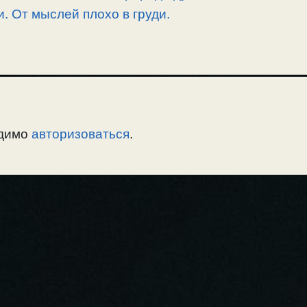
. От мыслей плохо в груди.
одимо
авторизоваться
.