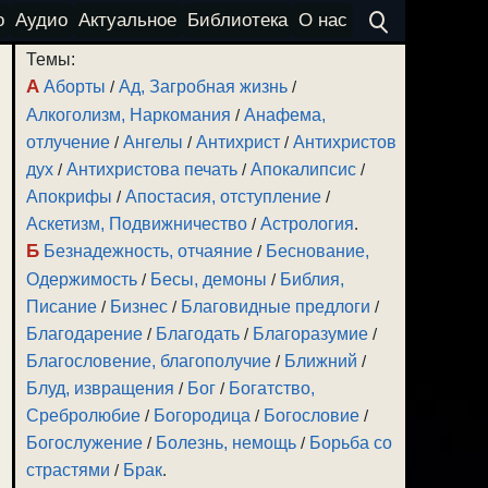
о
Аудио
Актуальное
Библиотека
О нас
Темы:
А
Аборты
/
Ад, Загробная жизнь
/
Алкоголизм, Наркомания
/
Анафема,
отлучение
/
Ангелы
/
Антихрист
/
Антихристов
дух
/
Антихристова печать
/
Апокалипсис
/
Апокрифы
/
Апостасия, отступление
/
Аскетизм, Подвижничество
/
Астрология
.
Б
Безнадежность, отчаяние
/
Беснование,
Одержимость
/
Бесы, демоны
/
Библия,
Писание
/
Бизнес
/
Благовидные предлоги
/
Благодарение
/
Благодать
/
Благоразумие
/
Благословение, благополучие
/
Ближний
/
Блуд, извращения
/
Бог
/
Богатство,
Сребролюбие
/
Богородица
/
Богословие
/
Богослужение
/
Болезнь, немощь
/
Борьба со
страстями
/
Брак
.