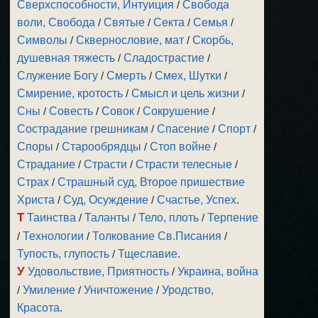
Сверхспособности, Интуиция
/
Свобода
воли, Свобода
/
Святые
/
Секта
/
Семья
/
Символы
/
Сквернословие, мат
/
Скорбь,
душевная тяжесть
/
Сладострастие
/
Служение Богу
/
Смерть
/
Смех, Шутки
/
Смирение, кротость
/
Смысл и цель жизни
/
Сны
/
Совесть
/
Совок
/
Сокрушение
/
Сострадание грешникам
/
Спасение
/
Спорт
/
Споры
/
Старообрядцы
/
Стоп войне
/
Страдание
/
Страсти
/
Страсти телесные
/
Страх
/
Страшный суд, Второе пришествие
Христа
/
Суд, Осуждение
/
Счастье, Успех
.
Т
Таинства
/
Таланты
/
Тело, плоть
/
Терпение
/
Технологии
/
Толкование Св.Писания
/
Тупость, глупость
/
Тщеславие
.
У
Удовольствие, Приятность
/
Украина, война
/
Умиление
/
Уничтожение
/
Уродство,
Красота
.