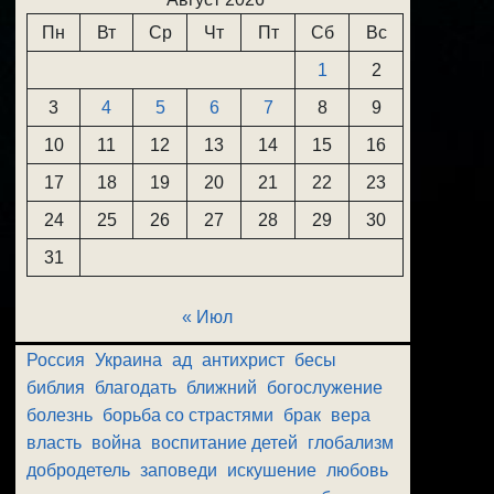
Пн
Вт
Ср
Чт
Пт
Сб
Вс
1
2
3
4
5
6
7
8
9
10
11
12
13
14
15
16
17
18
19
20
21
22
23
24
25
26
27
28
29
30
31
« Июл
Россия
Украина
ад
антихрист
бесы
библия
благодать
ближний
богослужение
болезнь
борьба со страстями
брак
вера
власть
война
воспитание детей
глобализм
добродетель
заповеди
искушение
любовь