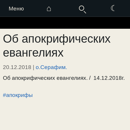
⌂
☾
Меню
Перейти
к
Об апокрифических
содержимому
евангелиях
20.12.2018
|
о.Серафим.
Об апокрифических евангелиях. / 14.12.2018г.
#апокрифы