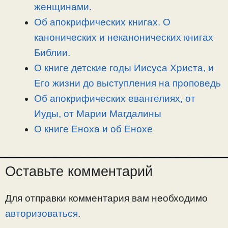
k
m
k
т
женщинами.
ь
Об апокрифических книгах. О
канонических и неканонических книгах
Библии.
О книге детские годы Иисуса Христа, и
Его жизни до выступления на проповедь
Об апокрифических евангелиях, от
Иуды, от Марии Магдалины
О книге Еноха и об Енохе
Оставьте комментарий
Для отправки комментария вам необходимо
авторизоваться
.