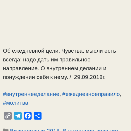
Об ежедневной цели. Чувства, мысли есть
всегда; надо дать им правильное
направление. О внутреннем делании и
понуждении себя к нему. / 29.09.2018г.
#внутреннееделание
,
#ежедневноеправило
,
#молитва
C
T
F
О
o
e
a
т
Рубрики
Видеоролики-2018
,
Внутреннее делание
,
p
l
c
п