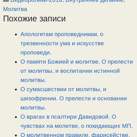
y
e
e
р
Молитва
L
g
b
а
Похожие записи
i
r
o
в
n
a
o
и
Апологетам проповедникам, о
k
m
k
т
трезвенности ума и искусстве
ь
проповеди.
О памяти Божией и молитве. О прелести
от молитвы, и воспитании истинной
молитвы.
О сумасшествии от молитвы, и
шизофрении. О прелести и основании
молитвы.
О врагах в псалтири Давидовой. О
чувствах на молитве, о покидающих МП.
О молитвенном правиле, фарисействе,