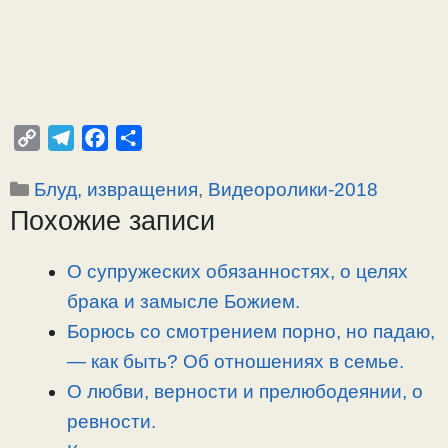
C
T
F
О
o
e
a
т
Рубрики
Блуд, извращения
,
Видеоролики-2018
p
l
c
п
Похожие записи
y
e
e
р
L
g
b
а
i
r
o
в
О супружеских обязанностях, о целях
n
a
o
и
брака и замысле Божием.
k
m
k
т
Борюсь со смотрением порно, но падаю,
ь
— как быть? Об отношениях в семье.
О любви, верности и прелюбодеянии, о
ревности.