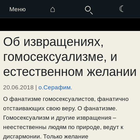
⌂
☾
Меню
Перейти
к
Об извращениях,
содержимому
гомосексуализме, и
естественном желании
20.06.2018
|
о.Серафим.
О фанатизме гомосексуалистов, фанатично
отстаивающих свою веру. О фанатизме.
Гомосексуализм и другие извращения –
неестественны людям по природе, ведут к
дисгармонии. Только желание