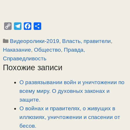
C
T
F
О
o
e
a
т
Рубрики
Видеоролики-2019
,
Власть, правители
,
p
l
c
п
y
e
e
р
Наказание
,
Общество
,
Правда,
L
g
b
а
Справедливость
i
r
o
в
Похожие записи
n
a
o
и
k
m
k
т
О развязывании войн и уничтожении по
ь
всему миру. О духовных законах и
защите.
О войнах и правителях, о живущих в
иллюзиях, уничтожении и спасении от
бесов.