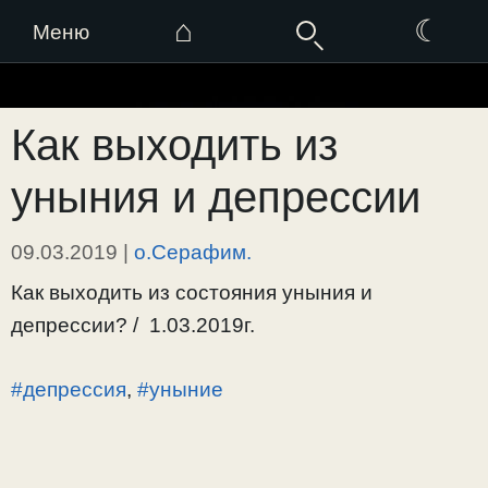
⌂
☾
Меню
Перейти
к
Как выходить из
содержимому
уныния и депрессии
09.03.2019
|
о.Серафим.
Как выходить из состояния уныния и
депрессии? / 1.03.2019г.
#депрессия
,
#уныние