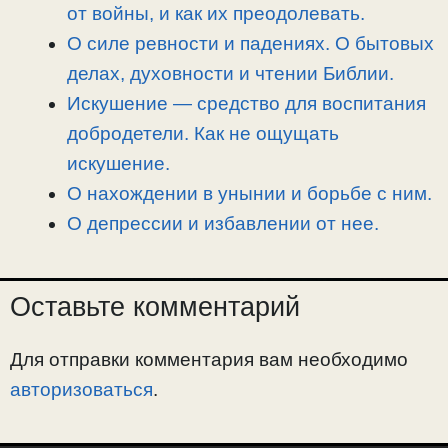
n
a
o
и
от войны, и как их преодолевать.
k
m
k
т
О силе ревности и падениях. О бытовых
ь
делах, духовности и чтении Библии.
Искушение — средство для воспитания
добродетели. Как не ощущать
искушение.
О нахождении в унынии и борьбе с ним.
О депрессии и избавлении от нее.
Оставьте комментарий
Для отправки комментария вам необходимо
авторизоваться
.