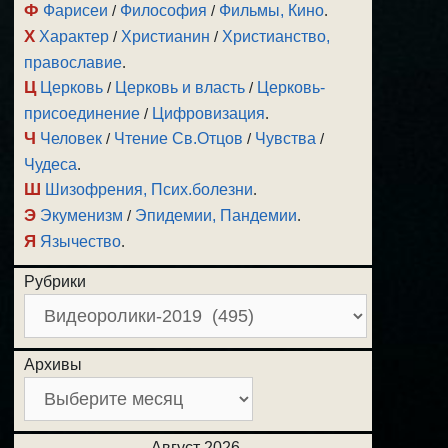
Ф
Фарисеи
/
Философия
/
Фильмы, Кино
.
Х
Характер
/
Христианин
/
Христианство,
православие
.
Ц
Церковь
/
Церковь и власть
/
Церковь-
присоединение
/
Цифровизация
.
Ч
Человек
/
Чтение Св.Отцов
/
Чувства
/
Чудеса
.
Ш
Шизофрения, Псих.болезни
.
Э
Экуменизм
/
Эпидемии, Пандемии
.
Я
Язычество
.
Рубрики
Архивы
Август 2026