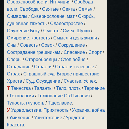
Сверхспособности, Интуиция
/
Свобода
воли, Свобода
/
Святые
/
Секта
/
Семья
/
Символы
/
Сквернословие, мат
/
Скорбь,
душевная тяжесть
/
Сладострастие
/
Служение Богу
/
Смерть
/
Смех, Шутки
/
Смирение, кротость
/
Смысл и цель жизни
/
Сны
/
Совесть
/
Совок
/
Сокрушение
/
Сострадание грешникам
/
Спасение
/
Спорт
/
Споры
/
Старообрядцы
/
Стоп войне
/
Страдание
/
Страсти
/
Страсти телесные
/
Страх
/
Страшный суд, Второе пришествие
Христа
/
Суд, Осуждение
/
Счастье, Успех
.
Т
Таинства
/
Таланты
/
Тело, плоть
/
Терпение
/
Технологии
/
Толкование Св.Писания
/
Тупость, глупость
/
Тщеславие
.
У
Удовольствие, Приятность
/
Украина, война
/
Умиление
/
Уничтожение
/
Уродство,
Красота
.