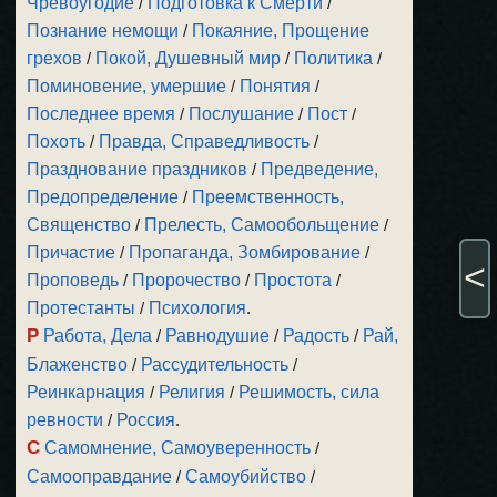
Чревоугодие
/
Подготовка к Смерти
/
Познание немощи
/
Покаяние, Прощение
грехов
/
Покой, Душевный мир
/
Политика
/
Поминовение, умершие
/
Понятия
/
Последнее время
/
Послушание
/
Пост
/
Похоть
/
Правда, Справедливость
/
Празднование праздников
/
Предведение,
Предопределение
/
Преемственность,
Священство
/
Прелесть, Самообольщение
/
Причастие
/
Пропаганда, Зомбирование
/
<
Проповедь
/
Пророчество
/
Простота
/
Протестанты
/
Психология
.
Р
Работа, Дела
/
Равнодушие
/
Радость
/
Рай,
Блаженство
/
Рассудительность
/
Реинкарнация
/
Религия
/
Решимость, сила
ревности
/
Россия
.
С
Самомнение, Самоуверенность
/
Самооправдание
/
Самоубийство
/