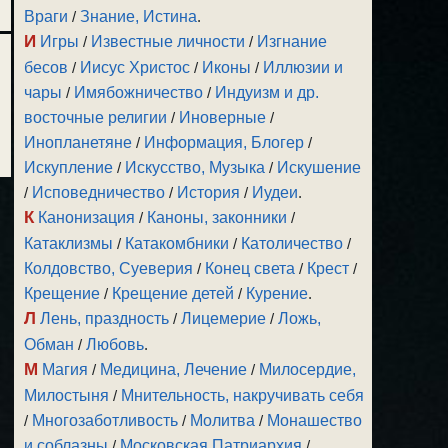
Враги
/
Знание, Истина
.
И
Игры
/
Известные личности
/
Изгнание
бесов
/
Иисус Христос
/
Иконы
/
Иллюзии и
чары
/
Имябожничество
/
Индуизм и др.
восточные религии
/
Иноверные
/
Инопланетяне
/
Информация, Блогер
/
Искупление
/
Искусство, Музыка
/
Искушение
/
Исповедничество
/
История
/
Иудеи
.
К
Канонизация
/
Каноны, законники
/
Катаклизмы
/
Катакомбники
/
Католичество
/
Колдовство, Суеверия
/
Конец света
/
Крест
/
Крещение
/
Крещение детей
/
Курение
.
Л
Лень, праздность
/
Лицемерие
/
Ложь,
Обман
/
Любовь
.
М
Магия
/
Медицина, Лечение
/
Милосердие,
Милостыня
/
Мнительность, накручивать себя
/
Многозаботливость
/
Молитва
/
Монашество
и соблазны
/
Московская Патриархия
/