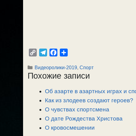
C
T
F
О
o
e
a
т
Рубрики
Видеоролики-2019
,
Спорт
p
l
c
п
Похожие записи
y
e
e
р
L
g
b
а
Об азарте в азартных играх и сп
i
r
o
в
n
Как из злодеев создают героев?
a
o
и
k
m
k
т
О чувствах спортсмена
ь
О дате Рождества Христова
О кровосмешении