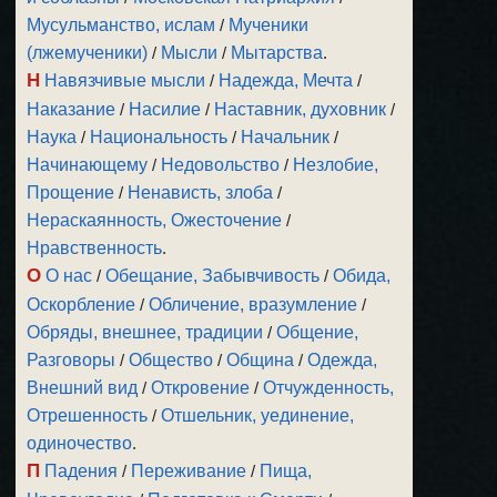
Мусульманство, ислам
/
Мученики
(лжемученики)
/
Мысли
/
Мытарства
.
Н
Навязчивые мысли
/
Надежда, Мечта
/
Наказание
/
Насилие
/
Наставник, духовник
/
Наука
/
Национальность
/
Начальник
/
Начинающему
/
Недовольство
/
Незлобие,
Прощение
/
Ненависть, злоба
/
Нераскаянность, Ожесточение
/
Нравственность
.
О
О нас
/
Обещание, Забывчивость
/
Обида,
Оскорбление
/
Обличение, вразумление
/
Обряды, внешнее, традиции
/
Общение,
Разговоры
/
Общество
/
Община
/
Одежда,
Внешний вид
/
Откровение
/
Отчужденность,
Отрешенность
/
Отшельник, уединение,
одиночество
.
П
Падения
/
Переживание
/
Пища,