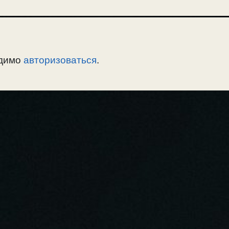
одимо
авторизоваться
.