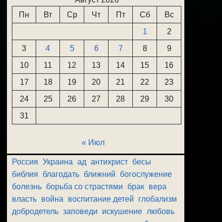
Пн
Вт
Ср
Чт
Пт
Сб
Вс
1
2
3
4
5
6
7
8
9
10
11
12
13
14
15
16
17
18
19
20
21
22
23
24
25
26
27
28
29
30
31
« Июл
Россия
Украина
ад
антихрист
бесы
библия
благодать
ближний
богослужение
болезнь
борьба со страстями
брак
вера
власть
война
воспитание детей
глобализм
добродетель
заповеди
искушение
любовь