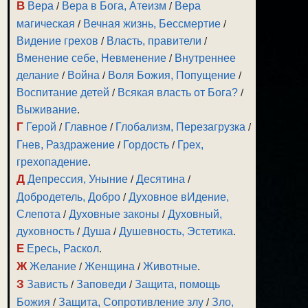
В
Вера
/
Вера в Бога, Атеизм
/
Вера
магическая
/
Вечная жизнь, Бессмертие
/
Видение грехов
/
Власть, правители
/
Вменение себе, Невменение
/
Внутреннее
делание
/
Война
/
Воля Божия, Попущение
/
Воспитание детей
/
Всякая власть от Бога?
/
Выживание
.
Г
Герой
/
Главное
/
Глобализм, Перезагрузка
/
Гнев, Раздражение
/
Гордость
/
Грех,
грехопадение
.
Д
Депрессия, Уныние
/
Десятина
/
Добродетель, Добро
/
Духовное вИдение,
Слепота
/
Духовные законы
/
Духовный,
духовность
/
Душа
/
Душевность, Эстетика
.
Е
Ересь, Раскол
.
Ж
Желание
/
Женщина
/
Животные
.
З
Зависть
/
Заповеди
/
Защита, помощь
Божия
/
Защита, Сопротивление злу
/
Зло,