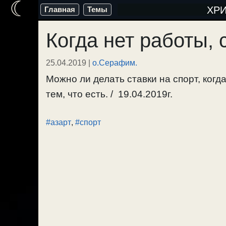
☾
Перейти
ХР
Главная
Темы
к
Когда нет работы, 
содержимому
25.04.2019
|
о.Серафим.
Можно ли делать ставки на спорт, когд
тем, что есть. / 19.04.2019г.
#азарт
,
#спорт