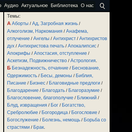
о
Аудио
Актуальное
Библиотека
О нас
Темы:
А
Аборты
/
Ад, Загробная жизнь
/
Алкоголизм, Наркомания
/
Анафема,
отлучение
/
Ангелы
/
Антихрист
/
Антихристов
дух
/
Антихристова печать
/
Апокалипсис
/
Апокрифы
/
Апостасия, отступление
/
Аскетизм, Подвижничество
/
Астрология
.
Б
Безнадежность, отчаяние
/
Беснование,
Одержимость
/
Бесы, демоны
/
Библия,
Писание
/
Бизнес
/
Благовидные предлоги
/
Благодарение
/
Благодать
/
Благоразумие
/
Благословение, благополучие
/
Ближний
/
Блуд, извращения
/
Бог
/
Богатство,
Сребролюбие
/
Богородица
/
Богословие
/
Богослужение
/
Болезнь, немощь
/
Борьба со
страстями
/
Брак
.