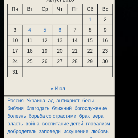
Пн
Вт
Ср
Чт
Пт
Сб
Вс
1
2
3
4
5
6
7
8
9
10
11
12
13
14
15
16
17
18
19
20
21
22
23
24
25
26
27
28
29
30
31
« Июл
Россия
Украина
ад
антихрист
бесы
библия
благодать
ближний
богослужение
болезнь
борьба со страстями
брак
вера
власть
война
воспитание детей
глобализм
добродетель
заповеди
искушение
любовь