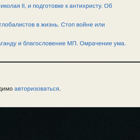
олая II, и подготовке к антихристу. Об
лобалистов в жизнь. Стоп войне или
аганду и благословение МП. Омрачение ума.
одимо
авторизоваться
.