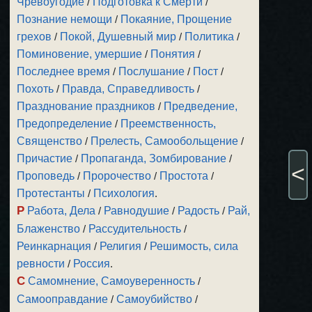
Чревоугодие
/
Подготовка к Смерти
/
Познание немощи
/
Покаяние, Прощение
грехов
/
Покой, Душевный мир
/
Политика
/
Поминовение, умершие
/
Понятия
/
Последнее время
/
Послушание
/
Пост
/
Похоть
/
Правда, Справедливость
/
Празднование праздников
/
Предведение,
Предопределение
/
Преемственность,
Священство
/
Прелесть, Самообольщение
/
Причастие
/
Пропаганда, Зомбирование
/
<
Проповедь
/
Пророчество
/
Простота
/
Протестанты
/
Психология
.
Р
Работа, Дела
/
Равнодушие
/
Радость
/
Рай,
Блаженство
/
Рассудительность
/
Реинкарнация
/
Религия
/
Решимость, сила
ревности
/
Россия
.
С
Самомнение, Самоуверенность
/
Самооправдание
/
Самоубийство
/