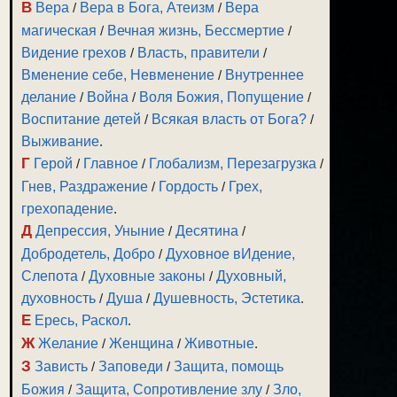
В
Вера
/
Вера в Бога, Атеизм
/
Вера
магическая
/
Вечная жизнь, Бессмертие
/
Видение грехов
/
Власть, правители
/
Вменение себе, Невменение
/
Внутреннее
делание
/
Война
/
Воля Божия, Попущение
/
Воспитание детей
/
Всякая власть от Бога?
/
Выживание
.
Г
Герой
/
Главное
/
Глобализм, Перезагрузка
/
Гнев, Раздражение
/
Гордость
/
Грех,
грехопадение
.
Д
Депрессия, Уныние
/
Десятина
/
Добродетель, Добро
/
Духовное вИдение,
Слепота
/
Духовные законы
/
Духовный,
духовность
/
Душа
/
Душевность, Эстетика
.
Е
Ересь, Раскол
.
Ж
Желание
/
Женщина
/
Животные
.
З
Зависть
/
Заповеди
/
Защита, помощь
Божия
/
Защита, Сопротивление злу
/
Зло,