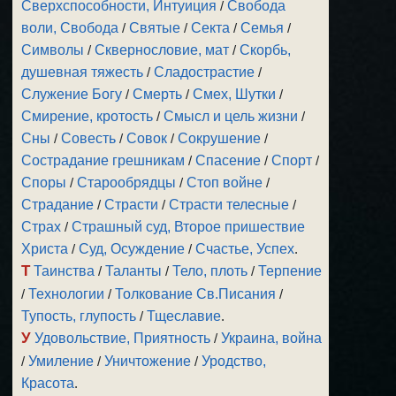
Сверхспособности, Интуиция
/
Свобода
воли, Свобода
/
Святые
/
Секта
/
Семья
/
Символы
/
Сквернословие, мат
/
Скорбь,
душевная тяжесть
/
Сладострастие
/
Служение Богу
/
Смерть
/
Смех, Шутки
/
Смирение, кротость
/
Смысл и цель жизни
/
Сны
/
Совесть
/
Совок
/
Сокрушение
/
Сострадание грешникам
/
Спасение
/
Спорт
/
Споры
/
Старообрядцы
/
Стоп войне
/
Страдание
/
Страсти
/
Страсти телесные
/
Страх
/
Страшный суд, Второе пришествие
Христа
/
Суд, Осуждение
/
Счастье, Успех
.
Т
Таинства
/
Таланты
/
Тело, плоть
/
Терпение
/
Технологии
/
Толкование Св.Писания
/
Тупость, глупость
/
Тщеславие
.
У
Удовольствие, Приятность
/
Украина, война
/
Умиление
/
Уничтожение
/
Уродство,
Красота
.