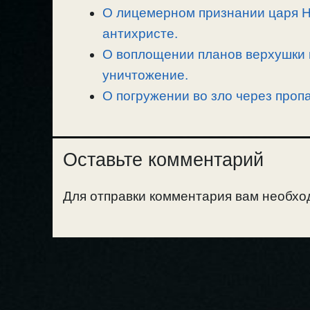
О лицемерном признании царя Ник
антихристе.
О воплощении планов верхушки г
уничтожение.
О погружении во зло через проп
Оставьте комментарий
Для отправки комментария вам необх