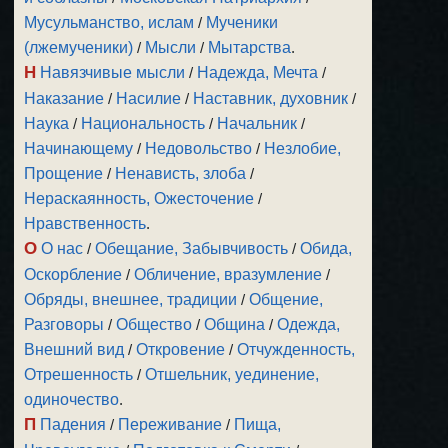
Мусульманство, ислам
/
Мученики
(лжемученики)
/
Мысли
/
Мытарства
.
Н
Навязчивые мысли
/
Надежда, Мечта
/
Наказание
/
Насилие
/
Наставник, духовник
/
Наука
/
Национальность
/
Начальник
/
Начинающему
/
Недовольство
/
Незлобие,
Прощение
/
Ненависть, злоба
/
Нераскаянность, Ожесточение
/
Нравственность
.
О
О нас
/
Обещание, Забывчивость
/
Обида,
Оскорбление
/
Обличение, вразумление
/
Обряды, внешнее, традиции
/
Общение,
Разговоры
/
Общество
/
Община
/
Одежда,
Внешний вид
/
Откровение
/
Отчужденность,
Отрешенность
/
Отшельник, уединение,
одиночество
.
П
Падения
/
Переживание
/
Пища,