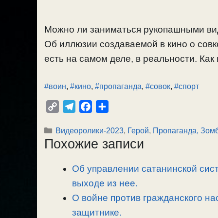
Можно ли заниматься рукопашными ви
Об иллюзии создаваемой в кино о совк
есть на самом деле, в реальности. Как 
#воин
,
#кино
,
#пропаганда
,
#совок
,
#спорт
C
T
F
О
o
e
a
т
Рубрики
Видеоролики-2023
,
Герой
,
Пропаганда, Зом
p
l
c
п
Похожие записи
y
e
e
р
L
g
b
а
Об управлении сатанинской сист
i
r
o
в
n
выходе из нее.
a
o
и
k
m
k
т
О войне против гражданского на
ь
защитнике.