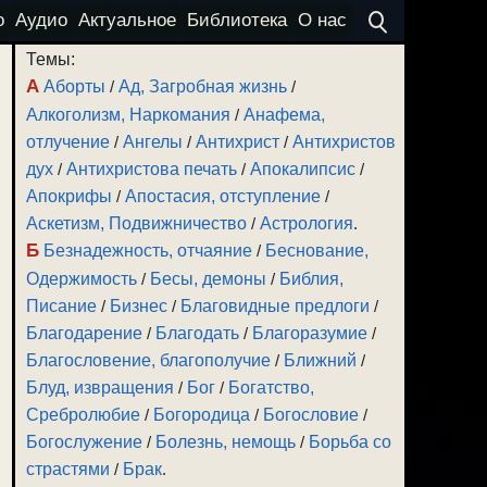
о
Аудио
Актуальное
Библиотека
О нас
Темы:
А
Аборты
/
Ад, Загробная жизнь
/
Алкоголизм, Наркомания
/
Анафема,
отлучение
/
Ангелы
/
Антихрист
/
Антихристов
дух
/
Антихристова печать
/
Апокалипсис
/
Апокрифы
/
Апостасия, отступление
/
Аскетизм, Подвижничество
/
Астрология
.
Б
Безнадежность, отчаяние
/
Беснование,
Одержимость
/
Бесы, демоны
/
Библия,
Писание
/
Бизнес
/
Благовидные предлоги
/
Благодарение
/
Благодать
/
Благоразумие
/
Благословение, благополучие
/
Ближний
/
Блуд, извращения
/
Бог
/
Богатство,
Сребролюбие
/
Богородица
/
Богословие
/
Богослужение
/
Болезнь, немощь
/
Борьба со
страстями
/
Брак
.