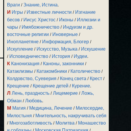
Враги
/
Знание, Истина
.
И
Игры
/
Известные личности
/
Изгнание
бесов
/
Иисус Христос
/
Иконы
/
Иллюзии и
чары
/
Имябожничество
/
Индуизм и др.
восточные религии
/
Иноверные
/
Инопланетяне
/
Информация, Блогер
/
Искупление
/
Искусство, Музыка
/
Искушение
/
Исповедничество
/
История
/
Иудеи
.
К
Канонизация
/
Каноны, законники
/
Катаклизмы
/
Катакомбники
/
Католичество
/
Колдовство, Суеверия
/
Конец света
/
Крест
/
Крещение
/
Крещение детей
/
Курение
.
Л
Лень, праздность
/
Лицемерие
/
Ложь,
Обман
/
Любовь
.
М
Магия
/
Медицина, Лечение
/
Милосердие,
Милостыня
/
Мнительность, накручивать себя
/
Многозаботливость
/
Молитва
/
Монашество
и соблазны
/
Московская Патриархия
/