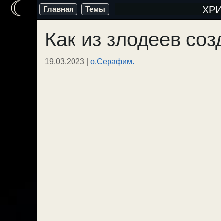
☾
Перейти
ХР
Главная
Темы
к
Как из злодеев соз
содержимому
19.03.2023
|
о.Серафим.