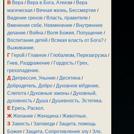
В
Вера
/
Вера в Бога, Атеизм
/
Вера
магическая
/
Вечная жизнь, Бессмертие
/
Видение грехов
/
Власть, правители
/
Вменение себе, Невменение
/
Внутреннее
делание
/
Война
/
Воля Божия, Попущение
/
Воспитание детей
/
Всякая власть от Бога?
/
Выживание
.
Г
Герой
/
Главное
/
Глобализм, Перезагрузка
/
Гнев, Раздражение
/
Гордость
/
Грех,
грехопадение
.
Д
Депрессия, Уныние
/
Десятина
/
Добродетель, Добро
/
Духовное вИдение,
Слепота
/
Духовные законы
/
Духовный,
духовность
/
Душа
/
Душевность, Эстетика
.
Е
Ересь, Раскол
.
Ж
Желание
/
Женщина
/
Животные
.
З
Зависть
/
Заповеди
/
Защита, помощь
Божия
/
Защита, Сопротивление злу
/
Зло,