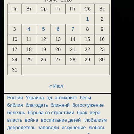
Пн
Вт
Ср
Чт
Пт
Сб
Вс
1
2
3
4
5
6
7
8
9
10
11
12
13
14
15
16
17
18
19
20
21
22
23
24
25
26
27
28
29
30
31
« Июл
Россия
Украина
ад
антихрист
бесы
библия
благодать
ближний
богослужение
болезнь
борьба со страстями
брак
вера
власть
война
воспитание детей
глобализм
добродетель
заповеди
искушение
любовь