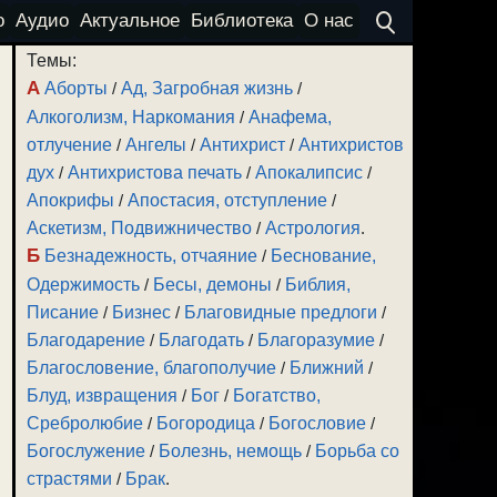
о
Аудио
Актуальное
Библиотека
О нас
Темы:
А
Аборты
/
Ад, Загробная жизнь
/
Алкоголизм, Наркомания
/
Анафема,
отлучение
/
Ангелы
/
Антихрист
/
Антихристов
дух
/
Антихристова печать
/
Апокалипсис
/
Апокрифы
/
Апостасия, отступление
/
Аскетизм, Подвижничество
/
Астрология
.
Б
Безнадежность, отчаяние
/
Беснование,
Одержимость
/
Бесы, демоны
/
Библия,
Писание
/
Бизнес
/
Благовидные предлоги
/
Благодарение
/
Благодать
/
Благоразумие
/
Благословение, благополучие
/
Ближний
/
Блуд, извращения
/
Бог
/
Богатство,
Сребролюбие
/
Богородица
/
Богословие
/
Богослужение
/
Болезнь, немощь
/
Борьба со
страстями
/
Брак
.