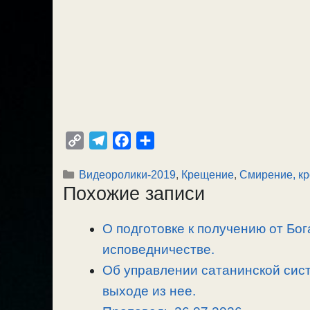
C
T
F
О
o
e
a
т
Рубрики
Видеоролики-2019
,
Крещение
,
Смирение, кр
p
l
c
п
Похожие записи
y
e
e
р
L
g
b
а
О подготовке к получению от Бог
i
r
o
в
n
исповедничестве.
a
o
и
k
m
k
т
Об управлении сатанинской сист
ь
выходе из нее.