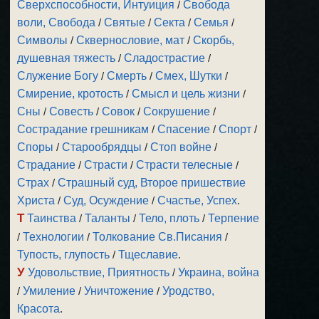
Сверхспособности, Интуиция
/
Свобода
воли, Свобода
/
Святые
/
Секта
/
Семья
/
Символы
/
Сквернословие, мат
/
Скорбь,
душевная тяжесть
/
Сладострастие
/
Служение Богу
/
Смерть
/
Смех, Шутки
/
Смирение, кротость
/
Смысл и цель жизни
/
Сны
/
Совесть
/
Совок
/
Сокрушение
/
Сострадание грешникам
/
Спасение
/
Спорт
/
Споры
/
Старообрядцы
/
Стоп войне
/
Страдание
/
Страсти
/
Страсти телесные
/
Страх
/
Страшный суд, Второе пришествие
Христа
/
Суд, Осуждение
/
Счастье, Успех
.
Т
Таинства
/
Таланты
/
Тело, плоть
/
Терпение
/
Технологии
/
Толкование Св.Писания
/
Тупость, глупость
/
Тщеславие
.
У
Удовольствие, Приятность
/
Украина, война
/
Умиление
/
Уничтожение
/
Уродство,
Красота
.