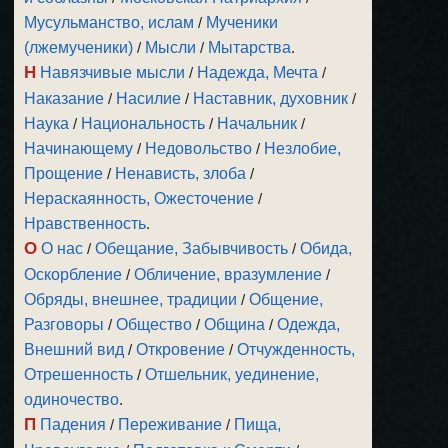
Мусульманство, ислам
/
Мученики
(лжемученики)
/
Мысли
/
Мытарства
.
Н
Навязчивые мысли
/
Надежда, Мечта
/
Наказание
/
Насилие
/
Наставник, духовник
/
Наука
/
Национальность
/
Начальник
/
Начинающему
/
Недовольство
/
Незлобие,
Прощение
/
Ненависть, злоба
/
Нераскаянность, Ожесточение
/
Нравственность
.
О
О нас
/
Обещание, Забывчивость
/
Обида,
Оскорбление
/
Обличение, вразумление
/
Обряды, внешнее, традиции
/
Общение,
Разговоры
/
Общество
/
Община
/
Одежда,
Внешний вид
/
Откровение
/
Отчужденность,
Отрешенность
/
Отшельник, уединение,
одиночество
.
П
Падения
/
Переживание
/
Пища,