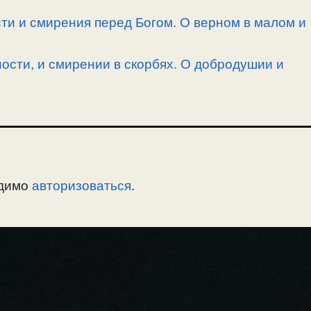
ти и смирения перед Богом. О верном в малом и
ности, и смирении в скорбях. О добродушии и
одимо
авторизоваться
.