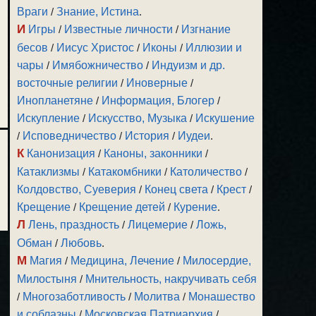
Враги
/
Знание, Истина
.
И
Игры
/
Известные личности
/
Изгнание
бесов
/
Иисус Христос
/
Иконы
/
Иллюзии и
чары
/
Имябожничество
/
Индуизм и др.
восточные религии
/
Иноверные
/
Инопланетяне
/
Информация, Блогер
/
Искупление
/
Искусство, Музыка
/
Искушение
/
Исповедничество
/
История
/
Иудеи
.
К
Канонизация
/
Каноны, законники
/
Катаклизмы
/
Катакомбники
/
Католичество
/
Колдовство, Суеверия
/
Конец света
/
Крест
/
Крещение
/
Крещение детей
/
Курение
.
Л
Лень, праздность
/
Лицемерие
/
Ложь,
Обман
/
Любовь
.
М
Магия
/
Медицина, Лечение
/
Милосердие,
Милостыня
/
Мнительность, накручивать себя
/
Многозаботливость
/
Молитва
/
Монашество
и соблазны
/
Московская Патриархия
/