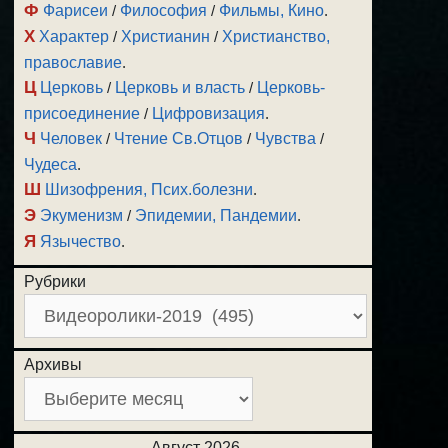
Ф
Фарисеи
/
Философия
/
Фильмы, Кино
.
Х
Характер
/
Христианин
/
Христианство,
православие
.
Ц
Церковь
/
Церковь и власть
/
Церковь-
присоединение
/
Цифровизация
.
Ч
Человек
/
Чтение Св.Отцов
/
Чувства
/
Чудеса
.
Ш
Шизофрения, Псих.болезни
.
Э
Экуменизм
/
Эпидемии, Пандемии
.
Я
Язычество
.
Рубрики
Архивы
Август 2026