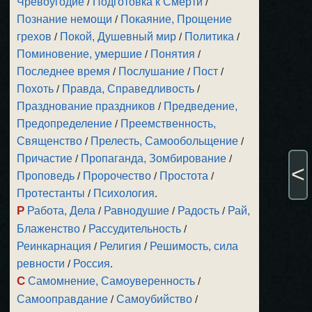
Чревоугодие
/
Подготовка к Смерти
/
Познание немощи
/
Покаяние, Прощение
грехов
/
Покой, Душевный мир
/
Политика
/
Поминовение, умершие
/
Понятия
/
Последнее время
/
Послушание
/
Пост
/
Похоть
/
Правда, Справедливость
/
Празднование праздников
/
Предведение,
Предопределение
/
Преемственность,
Священство
/
Прелесть, Самообольщение
/
Причастие
/
Пропаганда, Зомбирование
/
<
Проповедь
/
Пророчество
/
Простота
/
Протестанты
/
Психология
.
Р
Работа, Дела
/
Равнодушие
/
Радость
/
Рай,
Блаженство
/
Рассудительность
/
Реинкарнация
/
Религия
/
Решимость, сила
ревности
/
Россия
.
С
Самомнение, Самоуверенность
/
Самооправдание
/
Самоубийство
/