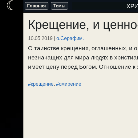
☾
Перейти
ХР
Главная
Темы
к
Крещение, и ценно
содержимому
10.05.2019
|
о.Серафим.
О таинстве крещения, оглашенных, и о
незначащих для мира людях в христиан
имеет цену перед Богом. Отношение к 
#крещение
,
#смирение