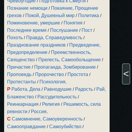
Чревоугодие
/
Подготовка к Смерти
/
Познание немощи
/
Покаяние, Прощение
грехов
/
Покой, Душевный мир
/
Политика
/
Поминовение, умершие
/
Понятия
/
Последнее время
/
Послушание
/
Пост
/
Похоть
/
Правда, Справедливость
/
Празднование праздников
/
Предведение,
Предопределение
/
Преемственность,
Священство
/
Прелесть, Самообольщение
/
Причастие
/
Пропаганда, Зомбирование
/
<
Проповедь
/
Пророчество
/
Простота
/
Протестанты
/
Психология
.
Р
Работа, Дела
/
Равнодушие
/
Радость
/
Рай,
Блаженство
/
Рассудительность
/
Реинкарнация
/
Религия
/
Решимость, сила
ревности
/
Россия
.
С
Самомнение, Самоуверенность
/
Самооправдание
/
Самоубийство
/