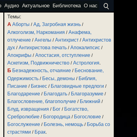
о
Аудио
Актуальное
Библиотека
О нас
Темы:
А
Аборты
/
Ад, Загробная жизнь
/
Алкоголизм, Наркомания
/
Анафема,
отлучение
/
Ангелы
/
Антихрист
/
Антихристов
дух
/
Антихристова печать
/
Апокалипсис
/
Апокрифы
/
Апостасия, отступление
/
Аскетизм, Подвижничество
/
Астрология
.
Б
Безнадежность, отчаяние
/
Беснование,
Одержимость
/
Бесы, демоны
/
Библия,
Писание
/
Бизнес
/
Благовидные предлоги
/
Благодарение
/
Благодать
/
Благоразумие
/
Благословение, благополучие
/
Ближний
/
Блуд, извращения
/
Бог
/
Богатство,
Сребролюбие
/
Богородица
/
Богословие
/
Богослужение
/
Болезнь, немощь
/
Борьба со
страстями
/
Брак
.