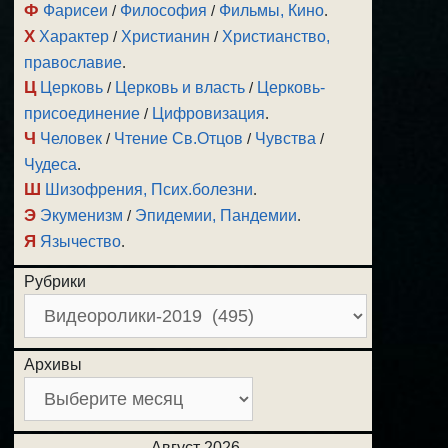
Ф
Фарисеи
/
Философия
/
Фильмы, Кино
.
Х
Характер
/
Христианин
/
Христианство,
православие
.
Ц
Церковь
/
Церковь и власть
/
Церковь-
присоединение
/
Цифровизация
.
Ч
Человек
/
Чтение Св.Отцов
/
Чувства
/
Чудеса
.
Ш
Шизофрения, Псих.болезни
.
Э
Экуменизм
/
Эпидемии, Пандемии
.
Я
Язычество
.
Рубрики
Архивы
Август 2026