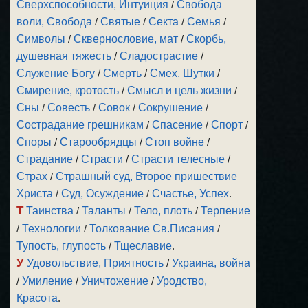
Сверхспособности, Интуиция
/
Свобода
воли, Свобода
/
Святые
/
Секта
/
Семья
/
Символы
/
Сквернословие, мат
/
Скорбь,
душевная тяжесть
/
Сладострастие
/
Служение Богу
/
Смерть
/
Смех, Шутки
/
Смирение, кротость
/
Смысл и цель жизни
/
Сны
/
Совесть
/
Совок
/
Сокрушение
/
Сострадание грешникам
/
Спасение
/
Спорт
/
Споры
/
Старообрядцы
/
Стоп войне
/
Страдание
/
Страсти
/
Страсти телесные
/
Страх
/
Страшный суд, Второе пришествие
Христа
/
Суд, Осуждение
/
Счастье, Успех
.
Т
Таинства
/
Таланты
/
Тело, плоть
/
Терпение
/
Технологии
/
Толкование Св.Писания
/
Тупость, глупость
/
Тщеславие
.
У
Удовольствие, Приятность
/
Украина, война
/
Умиление
/
Уничтожение
/
Уродство,
Красота
.