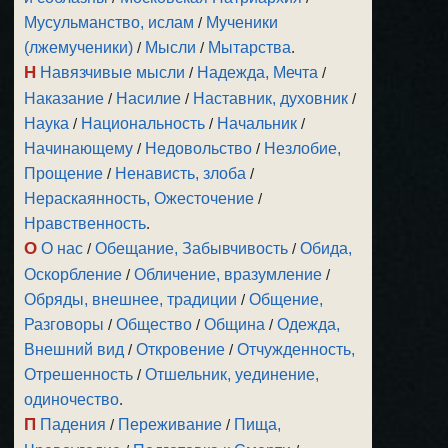
Мусульманство, ислам
/
Мученики
(лжемученики)
/
Мысли
/
Мытарства
.
Н
Навязчивые мысли
/
Надежда, Мечта
/
Наказание
/
Насилие
/
Наставник, духовник
/
Наука
/
Национальность
/
Начальник
/
Начинающему
/
Недовольство
/
Незлобие,
Прощение
/
Ненависть, злоба
/
Нераскаянность, Ожесточение
/
Нравственность
.
О
О нас
/
Обещание, Забывчивость
/
Обида,
Оскорбление
/
Обличение, вразумление
/
Обряды, внешнее, традиции
/
Общение,
Разговоры
/
Общество
/
Община
/
Одежда,
Внешний вид
/
Откровение
/
Отчужденность,
Отрешенность
/
Отшельник, уединение,
одиночество
.
П
Падения
/
Переживание
/
Пища,