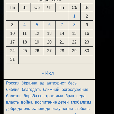
Пн
Вт
Ср
Чт
Пт
Сб
Вс
1
2
3
4
5
6
7
8
9
10
11
12
13
14
15
16
17
18
19
20
21
22
23
24
25
26
27
28
29
30
31
« Июл
Россия
Украина
ад
антихрист
бесы
библия
благодать
ближний
богослужение
болезнь
борьба со страстями
брак
вера
власть
война
воспитание детей
глобализм
добродетель
заповеди
искушение
любовь