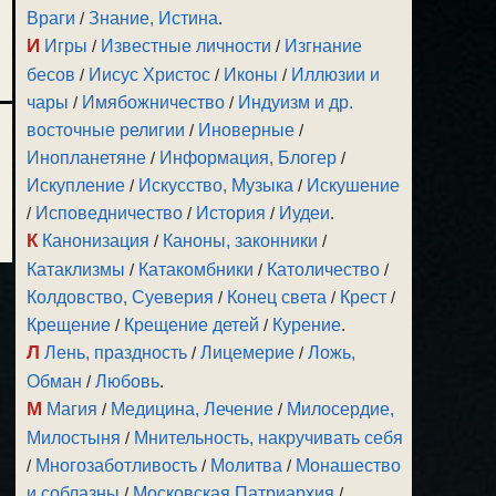
Враги
/
Знание, Истина
.
И
Игры
/
Известные личности
/
Изгнание
бесов
/
Иисус Христос
/
Иконы
/
Иллюзии и
чары
/
Имябожничество
/
Индуизм и др.
восточные религии
/
Иноверные
/
Инопланетяне
/
Информация, Блогер
/
Искупление
/
Искусство, Музыка
/
Искушение
/
Исповедничество
/
История
/
Иудеи
.
К
Канонизация
/
Каноны, законники
/
Катаклизмы
/
Катакомбники
/
Католичество
/
Колдовство, Суеверия
/
Конец света
/
Крест
/
Крещение
/
Крещение детей
/
Курение
.
Л
Лень, праздность
/
Лицемерие
/
Ложь,
Обман
/
Любовь
.
М
Магия
/
Медицина, Лечение
/
Милосердие,
Милостыня
/
Мнительность, накручивать себя
/
Многозаботливость
/
Молитва
/
Монашество
и соблазны
/
Московская Патриархия
/