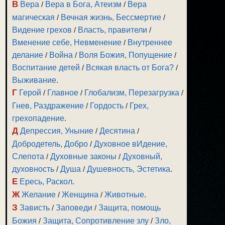
В
Вера
/
Вера в Бога, Атеизм
/
Вера
магическая
/
Вечная жизнь, Бессмертие
/
Видение грехов
/
Власть, правители
/
Вменение себе, Невменение
/
Внутреннее
делание
/
Война
/
Воля Божия, Попущение
/
Воспитание детей
/
Всякая власть от Бога?
/
Выживание
.
Г
Герой
/
Главное
/
Глобализм, Перезагрузка
/
Гнев, Раздражение
/
Гордость
/
Грех,
грехопадение
.
Д
Депрессия, Уныние
/
Десятина
/
Добродетель, Добро
/
Духовное вИдение,
Слепота
/
Духовные законы
/
Духовный,
духовность
/
Душа
/
Душевность, Эстетика
.
Е
Ересь, Раскол
.
Ж
Желание
/
Женщина
/
Животные
.
З
Зависть
/
Заповеди
/
Защита, помощь
Божия
/
Защита, Сопротивление злу
/
Зло,