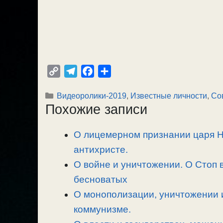
C
T
F
О
o
e
a
т
Рубрики
Видеоролики-2019
,
Известные личности
,
Со
p
l
c
п
Похожие записи
y
e
e
р
L
g
b
а
О лицемерном признании царя Ник
i
r
o
в
n
антихристе.
a
o
и
k
m
k
т
О войне и уничтожении. О Стоп 
ь
бесноватых
О монополизации, уничтожении 
коммунизме.