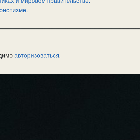
никах и мировом правительстве.
риотизме.
одимо
авторизоваться
.