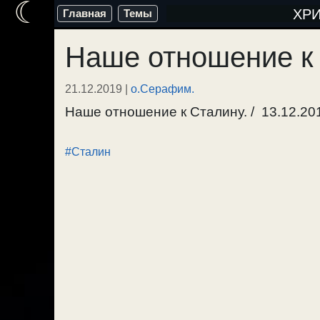
☾
Перейти
ХР
Главная
Темы
к
Наше отношение к
содержимому
21.12.2019
|
о.Серафим.
Наше отношение к Сталину. / 13.12.201
#Сталин