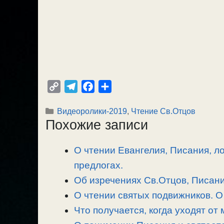
C
T
F
О
o
e
a
т
Рубрики
Видеоролики-2019
,
Чтение Св.Отцов
p
l
c
п
Похожие записи
y
e
e
р
L
g
b
а
О чтении Евангелия, Писания, л
i
r
o
в
n
предлогах.
a
o
и
k
m
k
т
Об изречениях Св.Отцов, Писания
ь
О чтении святых подвижников. О 
Что получается, когда уходят от