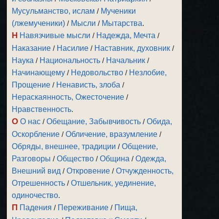
Мусульманство, ислам
/
Мученики
(лжемученики)
/
Мысли
/
Мытарства
.
Н
Навязчивые мысли
/
Надежда, Мечта
/
Наказание
/
Насилие
/
Наставник, духовник
/
Наука
/
Национальность
/
Начальник
/
Начинающему
/
Недовольство
/
Незлобие,
Прощение
/
Ненависть, злоба
/
Нераскаянность, Ожесточение
/
Нравственность
.
О
О нас
/
Обещание, Забывчивость
/
Обида,
Оскорбление
/
Обличение, вразумление
/
Обряды, внешнее, традиции
/
Общение,
Разговоры
/
Общество
/
Община
/
Одежда,
Внешний вид
/
Откровение
/
Отчужденность,
Отрешенность
/
Отшельник, уединение,
одиночество
.
П
Падения
/
Переживание
/
Пища,