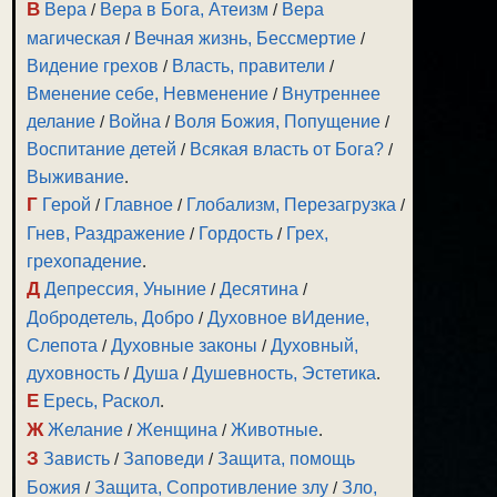
В
Вера
/
Вера в Бога, Атеизм
/
Вера
магическая
/
Вечная жизнь, Бессмертие
/
Видение грехов
/
Власть, правители
/
Вменение себе, Невменение
/
Внутреннее
делание
/
Война
/
Воля Божия, Попущение
/
Воспитание детей
/
Всякая власть от Бога?
/
Выживание
.
Г
Герой
/
Главное
/
Глобализм, Перезагрузка
/
Гнев, Раздражение
/
Гордость
/
Грех,
грехопадение
.
Д
Депрессия, Уныние
/
Десятина
/
Добродетель, Добро
/
Духовное вИдение,
Слепота
/
Духовные законы
/
Духовный,
духовность
/
Душа
/
Душевность, Эстетика
.
Е
Ересь, Раскол
.
Ж
Желание
/
Женщина
/
Животные
.
З
Зависть
/
Заповеди
/
Защита, помощь
Божия
/
Защита, Сопротивление злу
/
Зло,