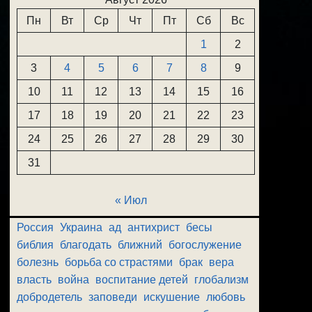
Пн
Вт
Ср
Чт
Пт
Сб
Вс
1
2
3
4
5
6
7
8
9
10
11
12
13
14
15
16
17
18
19
20
21
22
23
24
25
26
27
28
29
30
31
« Июл
Россия
Украина
ад
антихрист
бесы
библия
благодать
ближний
богослужение
болезнь
борьба со страстями
брак
вера
власть
война
воспитание детей
глобализм
добродетель
заповеди
искушение
любовь