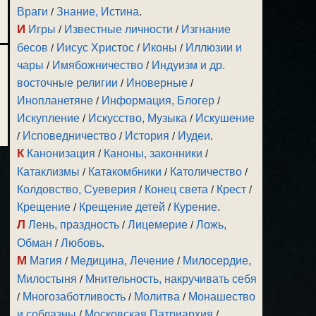
Враги
/
Знание, Истина
.
И
Игры
/
Известные личности
/
Изгнание
бесов
/
Иисус Христос
/
Иконы
/
Иллюзии и
чары
/
Имябожничество
/
Индуизм и др.
восточные религии
/
Иноверные
/
Инопланетяне
/
Информация, Блогер
/
Искупление
/
Искусство, Музыка
/
Искушение
/
Исповедничество
/
История
/
Иудеи
.
К
Канонизация
/
Каноны, законники
/
Катаклизмы
/
Катакомбники
/
Католичество
/
Колдовство, Суеверия
/
Конец света
/
Крест
/
Крещение
/
Крещение детей
/
Курение
.
Л
Лень, праздность
/
Лицемерие
/
Ложь,
Обман
/
Любовь
.
М
Магия
/
Медицина, Лечение
/
Милосердие,
Милостыня
/
Мнительность, накручивать себя
/
Многозаботливость
/
Молитва
/
Монашество
и соблазны
/
Московская Патриархия
/