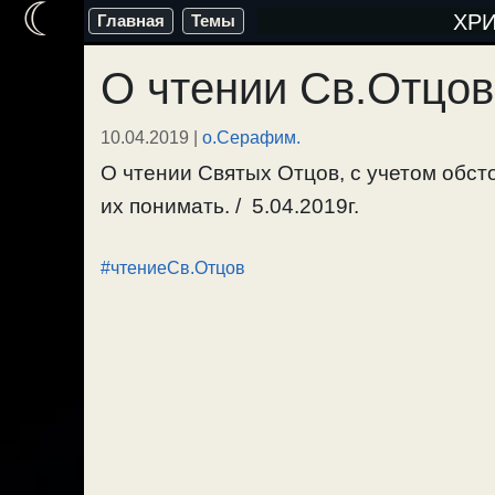
☾
Перейти
ХР
Главная
Темы
к
О чтении Св.Отцов
содержимому
10.04.2019
|
о.Серафим.
О чтении Святых Отцов, с учетом обсто
их понимать. / 5.04.2019г.
#чтениеСв.Отцов