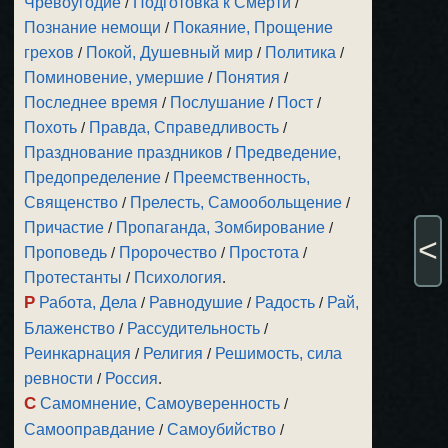
Чревоугодие
/
Подготовка к Смерти
/
Познание немощи
/
Покаяние, Прощение
грехов
/
Покой, Душевный мир
/
Политика
/
Поминовение, умершие
/
Понятия
/
Последнее время
/
Послушание
/
Пост
/
Похоть
/
Правда, Справедливость
/
Празднование праздников
/
Предведение,
Предопределение
/
Преемственность,
Священство
/
Прелесть, Самообольщение
/
Причастие
/
Пропаганда, Зомбирование
/
<
Проповедь
/
Пророчество
/
Простота
/
Протестанты
/
Психология
.
Р
Работа, Дела
/
Равнодушие
/
Радость
/
Рай,
Блаженство
/
Рассудительность
/
Реинкарнация
/
Религия
/
Решимость, сила
ревности
/
Россия
.
С
Самомнение, Самоуверенность
/
Самооправдание
/
Самоубийство
/