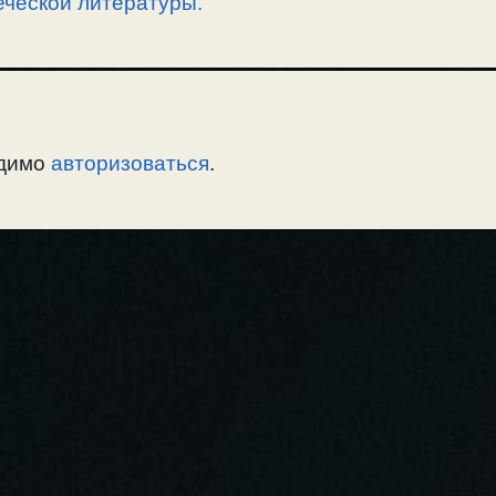
еческой литературы.
одимо
авторизоваться
.