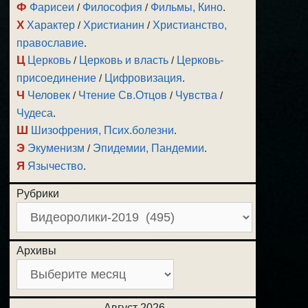
Ф
Фарисеи
/
Философия
/
Фильмы, Кино
.
Х
Характер
/
Христианин
/
Христианство,
православие
.
Ц
Церковь
/
Церковь и власть
/
Церковь-
присоединение
/
Цифровизация
.
Ч
Человек
/
Чтение Св.Отцов
/
Чувства
/
Чудеса
.
Ш
Шизофрения, Псих.болезни
.
Э
Экуменизм
/
Эпидемии, Пандемии
.
Я
Язычество
.
Рубрики
Архивы
Август 2026