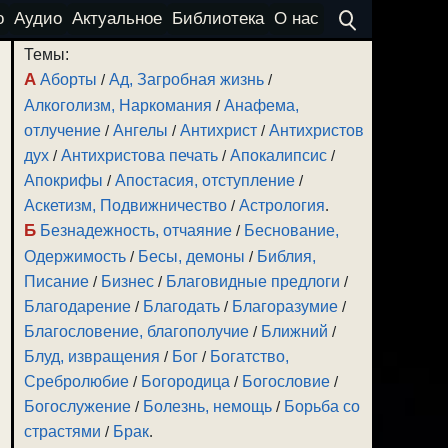
о
Аудио
Актуальное
Библиотека
О нас
Темы:
А
Аборты
/
Ад, Загробная жизнь
/
Алкоголизм, Наркомания
/
Анафема,
отлучение
/
Ангелы
/
Антихрист
/
Антихристов
дух
/
Антихристова печать
/
Апокалипсис
/
Апокрифы
/
Апостасия, отступление
/
Аскетизм, Подвижничество
/
Астрология
.
Б
Безнадежность, отчаяние
/
Беснование,
Одержимость
/
Бесы, демоны
/
Библия,
Писание
/
Бизнес
/
Благовидные предлоги
/
Благодарение
/
Благодать
/
Благоразумие
/
Благословение, благополучие
/
Ближний
/
Блуд, извращения
/
Бог
/
Богатство,
Сребролюбие
/
Богородица
/
Богословие
/
Богослужение
/
Болезнь, немощь
/
Борьба со
страстями
/
Брак
.