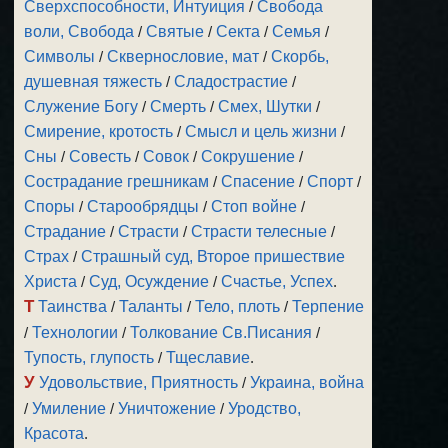
Сверхспособности, Интуиция
/
Свобода
воли, Свобода
/
Святые
/
Секта
/
Семья
/
Символы
/
Сквернословие, мат
/
Скорбь,
душевная тяжесть
/
Сладострастие
/
Служение Богу
/
Смерть
/
Смех, Шутки
/
Смирение, кротость
/
Смысл и цель жизни
/
Сны
/
Совесть
/
Совок
/
Сокрушение
/
Сострадание грешникам
/
Спасение
/
Спорт
/
Споры
/
Старообрядцы
/
Стоп войне
/
Страдание
/
Страсти
/
Страсти телесные
/
Страх
/
Страшный суд, Второе пришествие
Христа
/
Суд, Осуждение
/
Счастье, Успех
.
Т
Таинства
/
Таланты
/
Тело, плоть
/
Терпение
/
Технологии
/
Толкование Св.Писания
/
Тупость, глупость
/
Тщеславие
.
У
Удовольствие, Приятность
/
Украина, война
/
Умиление
/
Уничтожение
/
Уродство,
Красота
.