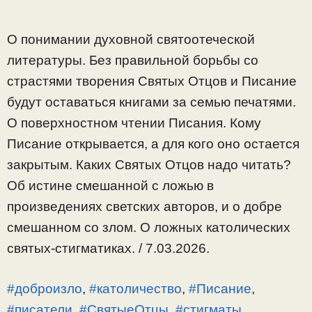
О понимании духовной святоотеческой
литературы. Без правильной борьбы со
страстями творения Святых Отцов и Писание
будут оставаться книгами за семью печатями.
О поверхностном чтении Писания. Кому
Писание открывается, а для кого оно остается
закрытым. Каких Святых Отцов надо читать?
Об истине смешанной с ложью в
произведениях светских авторов, и о добре
смешанном со злом. О ложных католических
святых-стигматиках. / 7.03.2026.
#доброизло
,
#католичество
,
#Писание
,
#писатели
,
#СвятыеОтцы
,
#стигматы