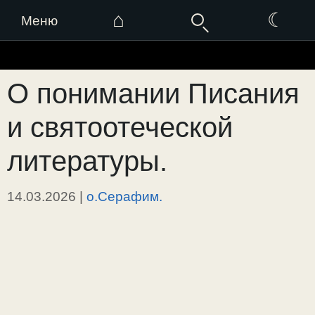
⌂
☾
Меню
Перейти
к
О понимании Писания
содержимому
и святоотеческой
литературы.
14.03.2026
|
о.Серафим.