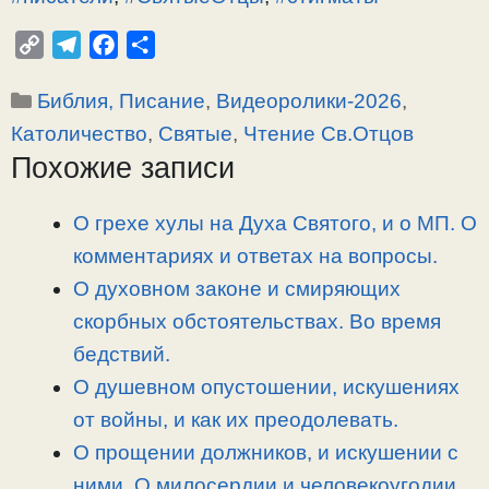
C
T
F
О
o
e
a
т
Рубрики
Библия, Писание
,
Видеоролики-2026
,
p
l
c
п
y
e
e
р
Католичество
,
Святые
,
Чтение Св.Отцов
L
g
b
а
Похожие записи
i
r
o
в
n
a
o
и
О грехе хулы на Духа Святого, и о МП. О
k
m
k
т
комментариях и ответах на вопросы.
ь
О духовном законе и смиряющих
скорбных обстоятельствах. Во время
бедствий.
О душевном опустошении, искушениях
от войны, и как их преодолевать.
О прощении должников, и искушении с
ними. О милосердии и человекоугодии.