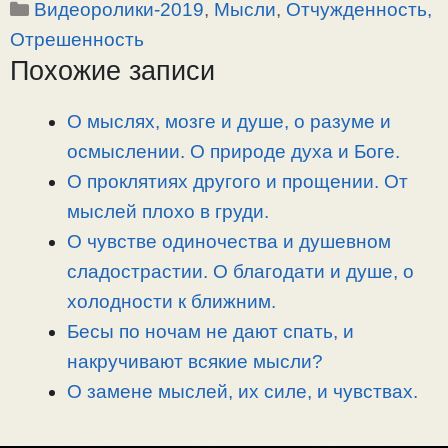
Рубрики
Видеоролики-2019
,
Мысли
,
Отчужденность,
p
l
c
п
y
e
e
р
Отрешенность
L
g
b
а
Похожие записи
i
r
o
в
n
a
o
и
О мыслях, мозге и душе, о разуме и
k
m
k
т
осмыслении. О природе духа и Боге.
ь
О проклятиях другого и прощении. От
мыслей плохо в груди.
О чувстве одиночества и душевном
сладострастии. О благодати и душе, о
холодности к ближним.
Бесы по ночам не дают спать, и
накручивают всякие мысли?
О замене мыслей, их силе, и чувствах.