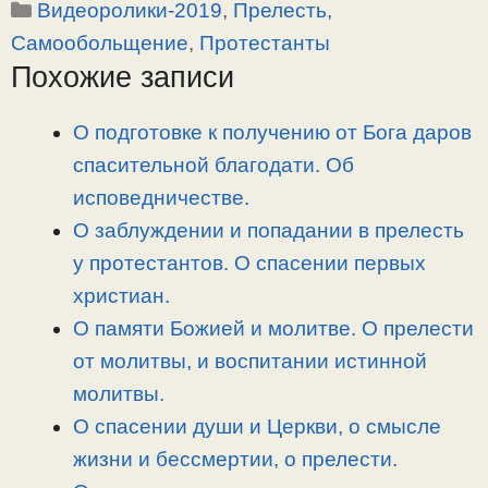
Рубрики
Видеоролики-2019
,
Прелесть,
p
l
c
п
y
e
e
р
Самообольщение
,
Протестанты
L
g
b
а
Похожие записи
i
r
o
в
n
a
o
и
О подготовке к получению от Бога даров
k
m
k
т
спасительной благодати. Об
ь
исповедничестве.
О заблуждении и попадании в прелесть
у протестантов. О спасении первых
христиан.
О памяти Божией и молитве. О прелести
от молитвы, и воспитании истинной
молитвы.
О спасении души и Церкви, о смысле
жизни и бессмертии, о прелести.