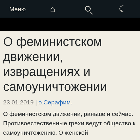
⌂
☾
Меню
Перейти
к
О феминистском
содержимому
движении,
извращениях и
самоуничтожении
23.01.2019
|
о.Серафим.
О феминистском движении, раньше и сейчас.
Противоестественные грехи ведут общество к
самоуничтожению. О женской