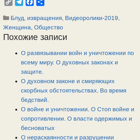
C
T
F
О
o
e
a
т
Рубрики
Блуд, извращения
,
Видеоролики-2019
,
p
l
c
п
y
e
e
р
Женщина
,
Общество
L
g
b
а
Похожие записи
i
r
o
в
n
a
o
и
О развязывании войн и уничтожении по
k
m
k
т
всему миру. О духовных законах и
ь
защите.
О духовном законе и смиряющих
скорбных обстоятельствах. Во время
бедствий.
О войне и уничтожении. О Стоп войне и
сопротивлении. О власти одержимых и
бесноватых
О нераскаянности и разрушении