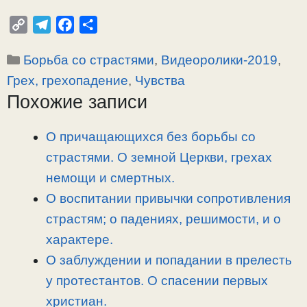
C
T
F
О
o
e
a
т
Рубрики
Борьба со страстями
,
Видеоролики-2019
,
p
l
c
п
y
e
e
р
Грех, грехопадение
,
Чувства
L
g
b
а
Похожие записи
i
r
o
в
n
a
o
и
О причащающихся без борьбы со
k
m
k
т
страстями. О земной Церкви, грехах
ь
немощи и смертных.
О воспитании привычки сопротивления
страстям; о падениях, решимости, и о
характере.
О заблуждении и попадании в прелесть
у протестантов. О спасении первых
христиан.