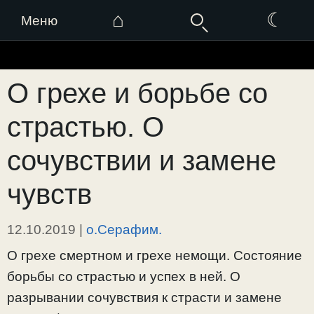
⌂
☾
Меню
Перейти
к
О грехе и борьбе со
содержимому
страстью. О
сочувствии и замене
чувств
12.10.2019
|
о.Серафим.
О грехе смертном и грехе немощи. Состояние
борьбы со страстью и успех в ней. О
разрывании сочувствия к страсти и замене