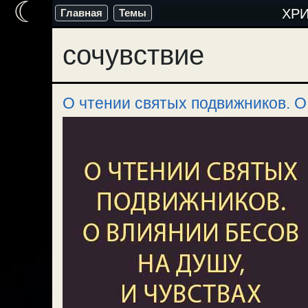
☾
Перейти
ХР
Главная
Темы
к
сочувствие
содержимому
О чтении святых подвижников. О 