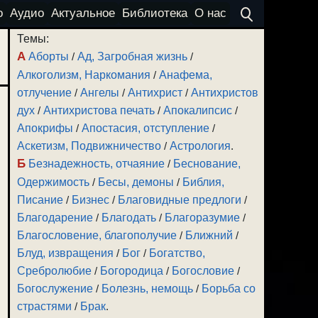
о
Аудио
Актуальное
Библиотека
О нас
Темы:
А
Аборты
/
Ад, Загробная жизнь
/
Алкоголизм, Наркомания
/
Анафема,
отлучение
/
Ангелы
/
Антихрист
/
Антихристов
дух
/
Антихристова печать
/
Апокалипсис
/
Апокрифы
/
Апостасия, отступление
/
Аскетизм, Подвижничество
/
Астрология
.
Б
Безнадежность, отчаяние
/
Беснование,
Одержимость
/
Бесы, демоны
/
Библия,
Писание
/
Бизнес
/
Благовидные предлоги
/
Благодарение
/
Благодать
/
Благоразумие
/
Благословение, благополучие
/
Ближний
/
Блуд, извращения
/
Бог
/
Богатство,
Сребролюбие
/
Богородица
/
Богословие
/
Богослужение
/
Болезнь, немощь
/
Борьба со
страстями
/
Брак
.