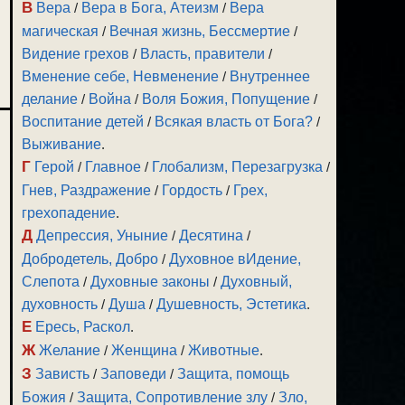
В
Вера
/
Вера в Бога, Атеизм
/
Вера
магическая
/
Вечная жизнь, Бессмертие
/
Видение грехов
/
Власть, правители
/
Вменение себе, Невменение
/
Внутреннее
делание
/
Война
/
Воля Божия, Попущение
/
Воспитание детей
/
Всякая власть от Бога?
/
Выживание
.
Г
Герой
/
Главное
/
Глобализм, Перезагрузка
/
Гнев, Раздражение
/
Гордость
/
Грех,
грехопадение
.
Д
Депрессия, Уныние
/
Десятина
/
Добродетель, Добро
/
Духовное вИдение,
Слепота
/
Духовные законы
/
Духовный,
духовность
/
Душа
/
Душевность, Эстетика
.
Е
Ересь, Раскол
.
Ж
Желание
/
Женщина
/
Животные
.
З
Зависть
/
Заповеди
/
Защита, помощь
Божия
/
Защита, Сопротивление злу
/
Зло,