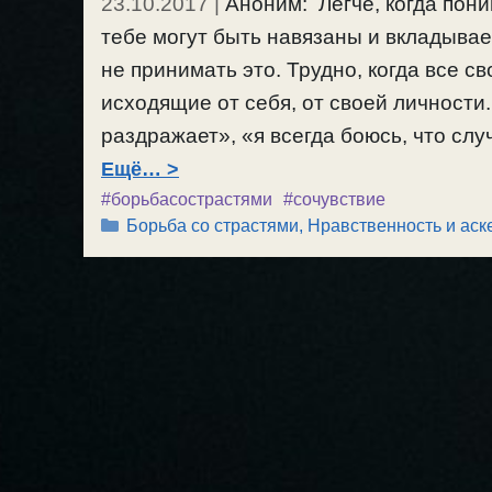
23.10.2017
|
Аноним: Легче, когда пон
тебе могут быть навязаны и вкладывае
не принимать это. Трудно, когда все 
исходящие от себя, от своей личности.
раздражает», «я всегда боюсь, что слу
Ещё…
#борьбасострастями
#сочувствие
Рубрики
Борьба со страстями
,
Нравственность и аск