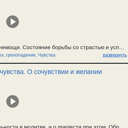
 немощи. Состояние борьбы со страстью и успех
ех, грехопадение
,
Чувства
развернуть
ти и замене чувств. / 27.09.2019г.
чувства. О сочувствии и желании
ности в молитве, и о прелести при этом. Образ