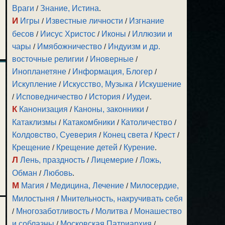
Враги
/
Знание, Истина
.
И
Игры
/
Известные личности
/
Изгнание
бесов
/
Иисус Христос
/
Иконы
/
Иллюзии и
чары
/
Имябожничество
/
Индуизм и др.
восточные религии
/
Иноверные
/
Инопланетяне
/
Информация, Блогер
/
Искупление
/
Искусство, Музыка
/
Искушение
/
Исповедничество
/
История
/
Иудеи
.
К
Канонизация
/
Каноны, законники
/
Катаклизмы
/
Катакомбники
/
Католичество
/
Колдовство, Суеверия
/
Конец света
/
Крест
/
Крещение
/
Крещение детей
/
Курение
.
Л
Лень, праздность
/
Лицемерие
/
Ложь,
Обман
/
Любовь
.
М
Магия
/
Медицина, Лечение
/
Милосердие,
Милостыня
/
Мнительность, накручивать себя
/
Многозаботливость
/
Молитва
/
Монашество
и соблазны
/
Московская Патриархия
/