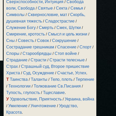
Сверхспособности, Интуиция
/
Свобода
воли, Свобода
/
Святые
/
Секта
/
Семья
/
Символы
/
Сквернословие, мат
/
Скорбь,
душевная тяжесть
/
Сладострастие
/
Служение Богу
/
Смерть
/
Смех, Шутки
/
Смирение, кротость
/
Смысл и цель жизни
/
Сны
/
Совесть
/
Совок
/
Сокрушение
/
Сострадание грешникам
/
Спасение
/
Спорт
/
Споры
/
Старообрядцы
/
Стоп войне
/
Страдание
/
Страсти
/
Страсти телесные
/
Страх
/
Страшный суд, Второе пришествие
Христа
/
Суд, Осуждение
/
Счастье, Успех
.
Т
Таинства
/
Таланты
/
Тело, плоть
/
Терпение
/
Технологии
/
Толкование Св.Писания
/
Тупость, глупость
/
Тщеславие
.
У
Удовольствие, Приятность
/
Украина, война
/
Умиление
/
Уничтожение
/
Уродство,
Красота
.