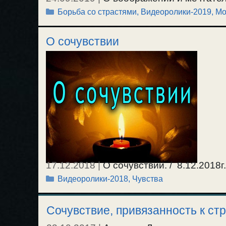
Рубрики
Борьба со страстями
,
Видеоролики-2019
,
Мо
в воображении, мысль и чувства. О со
в борьбе со страстями. / 6.09.2019г.
О сочувствии
17.12.2018
|
О сочувствии. / 8.12.2018г.
Рубрики
Видеоролики-2018
,
Чувства
Сочувствие, привязанность к ст