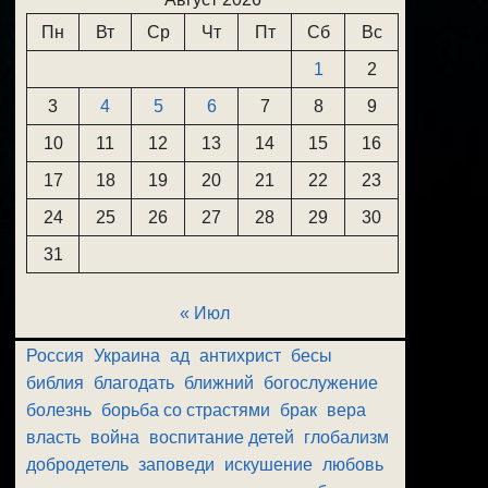
Пн
Вт
Ср
Чт
Пт
Сб
Вс
1
2
3
4
5
6
7
8
9
10
11
12
13
14
15
16
17
18
19
20
21
22
23
24
25
26
27
28
29
30
31
« Июл
Россия
Украина
ад
антихрист
бесы
библия
благодать
ближний
богослужение
болезнь
борьба со страстями
брак
вера
власть
война
воспитание детей
глобализм
добродетель
заповеди
искушение
любовь