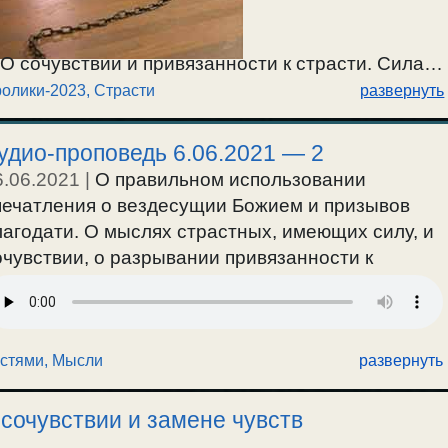
. О сочувствии и привязанности к страсти. Сила
олики-2023
,
Страсти
развернуть
чувству; о борьбе с ней. О вечном мучении из-за
Почему Бог не сразу приходит на помощь в
удио-проповедь 6.06.2021 — 2
миться в этой борьбе? Демоны имеют власть над
6.06.2021
|
О правильном использовании
ся бесов, как они привлекают их к себе и
печатления о вездесущии Божием и призывов
наше душевное состояние? / 17.02.2023г.
лагодати. О мыслях страстных, имеющих силу, и
очувствии, о разрывании привязанности к
трасти и скорби при этом.
-е воскресенье по Пасхе, о слепорожденном.
вангелие от Ин.9:1-38.
астями
,
Мысли
развернуть
 сочувствии и замене чувств