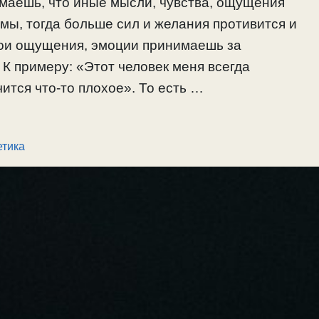
имаешь, что иные мысли, чувства, ощущения
мы, тогда больше сил и желания противится и
свои ощущения, эмоции принимаешь за
 К примеру: «Этот человек меня всегда
чится что-то плохое». То есть …
етика