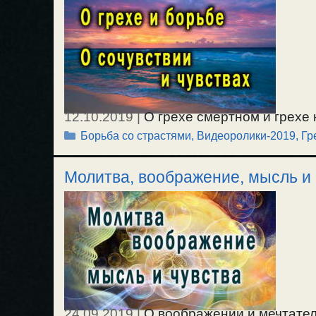
12.10.2019
|
О грехе смертном и грехе
Рубрики
Борьба со страстями
,
Видеоролики-2019
,
Гр
в ней. О разрывании сочувствия к страс
Молитва, воображение, мысль и 
24.09.2019
|
О воображении и мечтатель