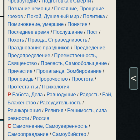
Чревоугодие
/
Подготовка к Смерти
/
Познание немощи
/
Покаяние, Прощение
грехов
/
Покой, Душевный мир
/
Политика
/
Поминовение, умершие
/
Понятия
/
Последнее время
/
Послушание
/
Пост
/
Похоть
/
Правда, Справедливость
/
Празднование праздников
/
Предведение,
Предопределение
/
Преемственность,
Священство
/
Прелесть, Самообольщение
/
Причастие
/
Пропаганда, Зомбирование
/
<
Проповедь
/
Пророчество
/
Простота
/
Протестанты
/
Психология
.
Р
Работа, Дела
/
Равнодушие
/
Радость
/
Рай,
Блаженство
/
Рассудительность
/
Реинкарнация
/
Религия
/
Решимость, сила
ревности
/
Россия
.
С
Самомнение, Самоуверенность
/
Самооправдание
/
Самоубийство
/