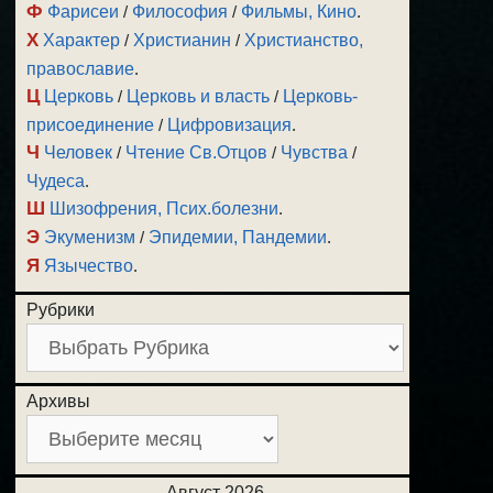
Ф
Фарисеи
/
Философия
/
Фильмы, Кино
.
Х
Характер
/
Христианин
/
Христианство,
православие
.
Ц
Церковь
/
Церковь и власть
/
Церковь-
присоединение
/
Цифровизация
.
Ч
Человек
/
Чтение Св.Отцов
/
Чувства
/
Чудеса
.
Ш
Шизофрения, Псих.болезни
.
Э
Экуменизм
/
Эпидемии, Пандемии
.
Я
Язычество
.
Рубрики
Архивы
Август 2026