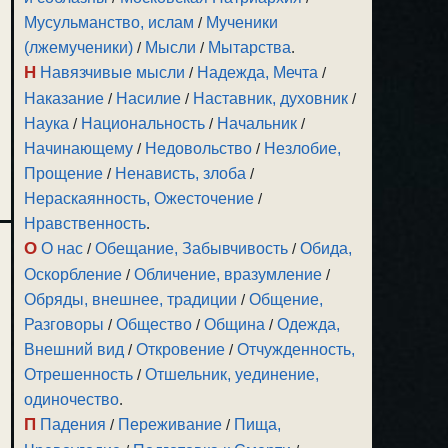
Мусульманство, ислам
/
Мученики
(лжемученики)
/
Мысли
/
Мытарства
.
Н
Навязчивые мысли
/
Надежда, Мечта
/
Наказание
/
Насилие
/
Наставник, духовник
/
Наука
/
Национальность
/
Начальник
/
Начинающему
/
Недовольство
/
Незлобие,
Прощение
/
Ненависть, злоба
/
Нераскаянность, Ожесточение
/
Нравственность
.
О
О нас
/
Обещание, Забывчивость
/
Обида,
Оскорбление
/
Обличение, вразумление
/
Обряды, внешнее, традиции
/
Общение,
Разговоры
/
Общество
/
Община
/
Одежда,
Внешний вид
/
Откровение
/
Отчужденность,
Отрешенность
/
Отшельник, уединение,
одиночество
.
П
Падения
/
Переживание
/
Пища,