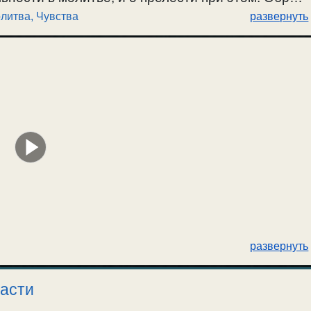
литва
,
Чувства
развернуть
чувствии и разрывании его. О чувстве и желании
развернуть
расти