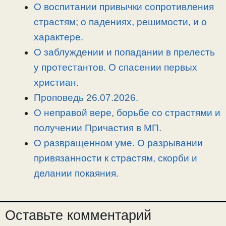
n
a
o
и
О воспитании привычки сопротивления
k
m
k
т
страстям; о падениях, решимости, и о
ь
характере.
О заблуждении и попадании в прелесть
у протестантов. О спасении первых
христиан.
Проповедь 26.07.2026.
О неправой вере, борьбе со страстями и
получении Причастия в МП.
О развращенном уме. О разрывании
привязанности к страстям, скорби и
делании покаяния.
Оставьте комментарий