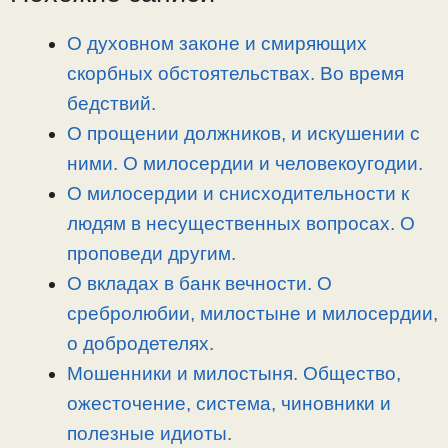
i
r
o
в
n
a
o
и
О духовном законе и смиряющих
k
m
k
т
скорбных обстоятельствах. Во время
ь
бедствий.
О прощении должников, и искушении с
ними. О милосердии и человекоугодии.
О милосердии и снисходительности к
людям в несущественных вопросах. О
проповеди другим.
О вкладах в банк вечности. О
сребролюбии, милостыне и милосердии,
о добродетелях.
Мошенники и милостыня. Общество,
ожесточение, система, чиновники и
полезные идиоты.