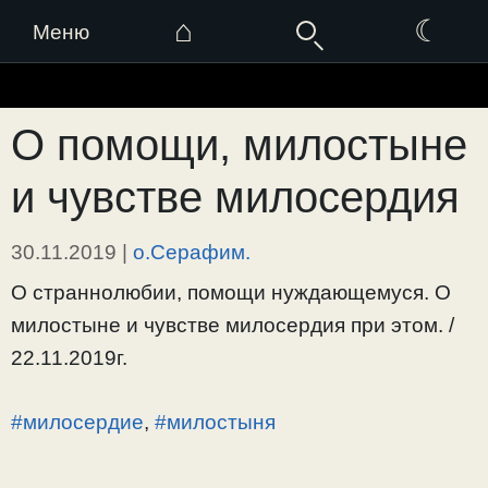
⌂
☾
Меню
Перейти
к
О помощи, милостыне
содержимому
и чувстве милосердия
30.11.2019
|
о.Серафим.
О страннолюбии, помощи нуждающемуся. О
милостыне и чувстве милосердия при этом. /
22.11.2019г.
#милосердие
,
#милостыня