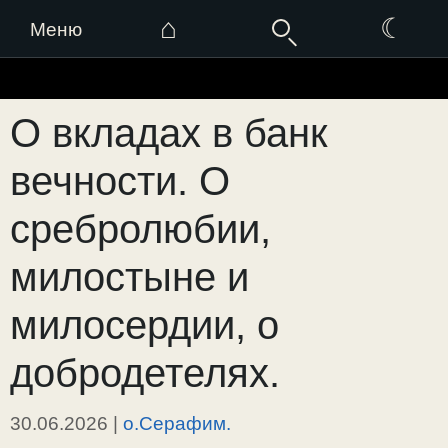
⌂
☾
Меню
Перейти
к
О вкладах в банк
содержимому
вечности. О
сребролюбии,
милостыне и
милосердии, о
добродетелях.
30.06.2026
|
о.Серафим.