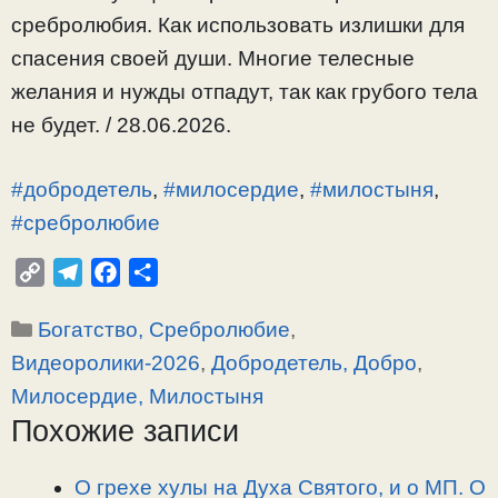
сребролюбия. Как использовать излишки для
спасения своей души. Многие телесные
желания и нужды отпадут, так как грубого тела
не будет. / 28.06.2026.
#добродетель
,
#милосердие
,
#милостыня
,
#сребролюбие
C
T
F
О
o
e
a
т
Рубрики
Богатство, Сребролюбие
,
p
l
c
п
y
e
e
р
Видеоролики-2026
,
Добродетель, Добро
,
L
g
b
а
Милосердие, Милостыня
i
r
o
в
Похожие записи
n
a
o
и
k
m
k
т
О грехе хулы на Духа Святого, и о МП. О