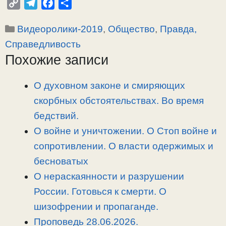
C
T
F
О
o
e
a
т
Рубрики
Видеоролики-2019
,
Общество
,
Правда,
p
l
c
п
y
e
e
р
Справедливость
L
g
b
а
Похожие записи
i
r
o
в
n
a
o
и
О духовном законе и смиряющих
k
m
k
т
скорбных обстоятельствах. Во время
ь
бедствий.
О войне и уничтожении. О Стоп войне и
сопротивлении. О власти одержимых и
бесноватых
О нераскаянности и разрушении
России. Готовься к смерти. О
шизофрении и пропаганде.
Проповедь 28.06.2026.