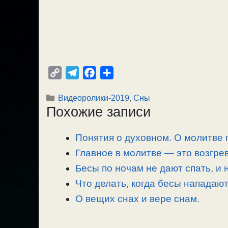
C
T
F
О
o
e
a
т
Рубрики
Видеоролики-2019
,
Сны
p
l
c
п
Похожие записи
y
e
e
р
L
g
b
а
Понятия о духовном. О молитве 
i
r
o
в
n
Главное в молитве — это возгре
a
o
и
k
m
k
т
Бесы по ночам не дают спать, и
ь
Что делать, когда бесы нападают
О вещих снах и вере снам.