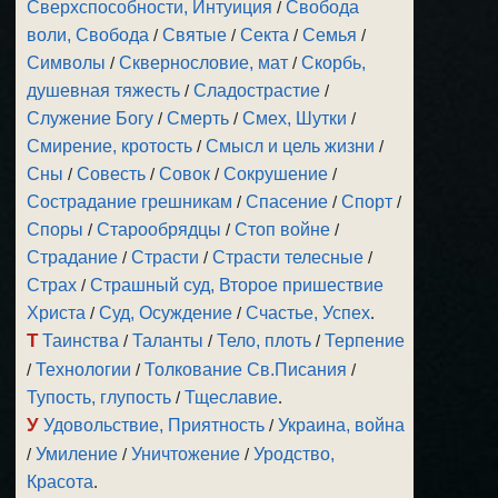
Сверхспособности, Интуиция
/
Свобода
воли, Свобода
/
Святые
/
Секта
/
Семья
/
Символы
/
Сквернословие, мат
/
Скорбь,
душевная тяжесть
/
Сладострастие
/
Служение Богу
/
Смерть
/
Смех, Шутки
/
Смирение, кротость
/
Смысл и цель жизни
/
Сны
/
Совесть
/
Совок
/
Сокрушение
/
Сострадание грешникам
/
Спасение
/
Спорт
/
Споры
/
Старообрядцы
/
Стоп войне
/
Страдание
/
Страсти
/
Страсти телесные
/
Страх
/
Страшный суд, Второе пришествие
Христа
/
Суд, Осуждение
/
Счастье, Успех
.
Т
Таинства
/
Таланты
/
Тело, плоть
/
Терпение
/
Технологии
/
Толкование Св.Писания
/
Тупость, глупость
/
Тщеславие
.
У
Удовольствие, Приятность
/
Украина, война
/
Умиление
/
Уничтожение
/
Уродство,
Красота
.