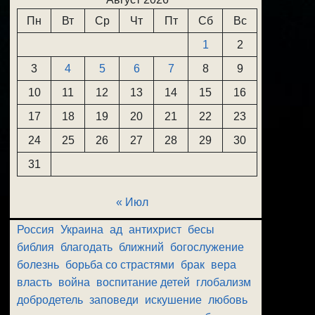
Пн
Вт
Ср
Чт
Пт
Сб
Вс
1
2
3
4
5
6
7
8
9
10
11
12
13
14
15
16
17
18
19
20
21
22
23
24
25
26
27
28
29
30
31
« Июл
Россия
Украина
ад
антихрист
бесы
библия
благодать
ближний
богослужение
болезнь
борьба со страстями
брак
вера
власть
война
воспитание детей
глобализм
добродетель
заповеди
искушение
любовь