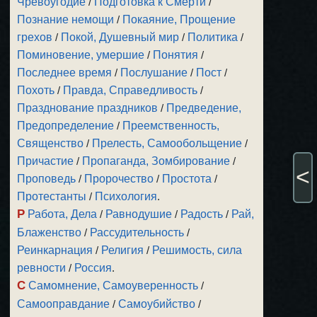
Чревоугодие
/
Подготовка к Смерти
/
Познание немощи
/
Покаяние, Прощение
грехов
/
Покой, Душевный мир
/
Политика
/
Поминовение, умершие
/
Понятия
/
Последнее время
/
Послушание
/
Пост
/
Похоть
/
Правда, Справедливость
/
Празднование праздников
/
Предведение,
Предопределение
/
Преемственность,
Священство
/
Прелесть, Самообольщение
/
Причастие
/
Пропаганда, Зомбирование
/
<
Проповедь
/
Пророчество
/
Простота
/
Протестанты
/
Психология
.
Р
Работа, Дела
/
Равнодушие
/
Радость
/
Рай,
Блаженство
/
Рассудительность
/
Реинкарнация
/
Религия
/
Решимость, сила
ревности
/
Россия
.
С
Самомнение, Самоуверенность
/
Самооправдание
/
Самоубийство
/