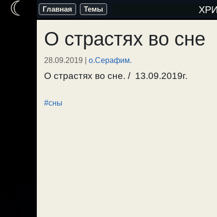
☾
Перейти
ХР
Главная
Темы
к
О страстях во сне
содержимому
28.09.2019
|
о.Серафим.
О страстях во сне. / 13.09.2019г.
#сны