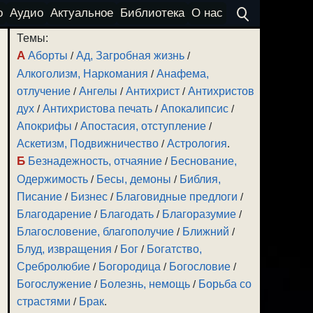
о
Аудио
Актуальное
Библиотека
О нас
Темы:
А
Аборты
/
Ад, Загробная жизнь
/
Алкоголизм, Наркомания
/
Анафема,
отлучение
/
Ангелы
/
Антихрист
/
Антихристов
дух
/
Антихристова печать
/
Апокалипсис
/
Апокрифы
/
Апостасия, отступление
/
Аскетизм, Подвижничество
/
Астрология
.
Б
Безнадежность, отчаяние
/
Беснование,
Одержимость
/
Бесы, демоны
/
Библия,
Писание
/
Бизнес
/
Благовидные предлоги
/
Благодарение
/
Благодать
/
Благоразумие
/
Благословение, благополучие
/
Ближний
/
Блуд, извращения
/
Бог
/
Богатство,
Сребролюбие
/
Богородица
/
Богословие
/
Богослужение
/
Болезнь, немощь
/
Борьба со
страстями
/
Брак
.