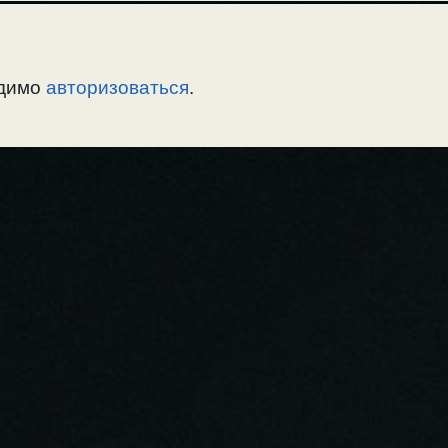
одимо
авторизоваться
.