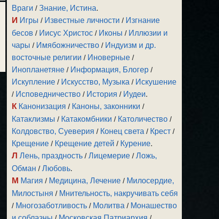
Враги
/
Знание, Истина
.
И
Игры
/
Известные личности
/
Изгнание
бесов
/
Иисус Христос
/
Иконы
/
Иллюзии и
чары
/
Имябожничество
/
Индуизм и др.
восточные религии
/
Иноверные
/
Инопланетяне
/
Информация, Блогер
/
Искупление
/
Искусство, Музыка
/
Искушение
/
Исповедничество
/
История
/
Иудеи
.
К
Канонизация
/
Каноны, законники
/
Катаклизмы
/
Катакомбники
/
Католичество
/
Колдовство, Суеверия
/
Конец света
/
Крест
/
Крещение
/
Крещение детей
/
Курение
.
Л
Лень, праздность
/
Лицемерие
/
Ложь,
Обман
/
Любовь
.
М
Магия
/
Медицина, Лечение
/
Милосердие,
Милостыня
/
Мнительность, накручивать себя
/
Многозаботливость
/
Молитва
/
Монашество
и соблазны
/
Московская Патриархия
/