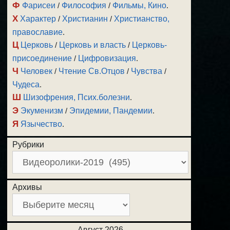
Ф
Фарисеи
/
Философия
/
Фильмы, Кино
.
Х
Характер
/
Христианин
/
Христианство,
православие
.
Ц
Церковь
/
Церковь и власть
/
Церковь-
присоединение
/
Цифровизация
.
Ч
Человек
/
Чтение Св.Отцов
/
Чувства
/
Чудеса
.
Ш
Шизофрения, Псих.болезни
.
Э
Экуменизм
/
Эпидемии, Пандемии
.
Я
Язычество
.
Рубрики
Архивы
Август 2026