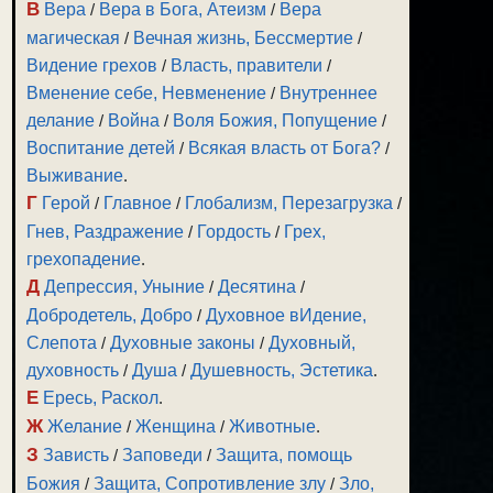
В
Вера
/
Вера в Бога, Атеизм
/
Вера
магическая
/
Вечная жизнь, Бессмертие
/
Видение грехов
/
Власть, правители
/
Вменение себе, Невменение
/
Внутреннее
делание
/
Война
/
Воля Божия, Попущение
/
Воспитание детей
/
Всякая власть от Бога?
/
Выживание
.
Г
Герой
/
Главное
/
Глобализм, Перезагрузка
/
Гнев, Раздражение
/
Гордость
/
Грех,
грехопадение
.
Д
Депрессия, Уныние
/
Десятина
/
Добродетель, Добро
/
Духовное вИдение,
Слепота
/
Духовные законы
/
Духовный,
духовность
/
Душа
/
Душевность, Эстетика
.
Е
Ересь, Раскол
.
Ж
Желание
/
Женщина
/
Животные
.
З
Зависть
/
Заповеди
/
Защита, помощь
Божия
/
Защита, Сопротивление злу
/
Зло,