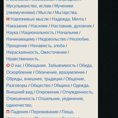
Мусульманство, ислам
/
Мученики
(лжемученики)
/
Мысли
/
Мытарства
.
Н
Навязчивые мысли
/
Надежда, Мечта
/
Наказание
/
Насилие
/
Наставник, духовник
/
Наука
/
Национальность
/
Начальник
/
Начинающему
/
Недовольство
/
Незлобие,
Прощение
/
Ненависть, злоба
/
Нераскаянность, Ожесточение
/
Нравственность
.
О
О нас
/
Обещание, Забывчивость
/
Обида,
Оскорбление
/
Обличение, вразумление
/
Обряды, внешнее, традиции
/
Общение,
Разговоры
/
Общество
/
Община
/
Одежда,
Внешний вид
/
Откровение
/
Отчужденность,
Отрешенность
/
Отшельник, уединение,
одиночество
.
П
Падения
/
Переживание
/
Пища,