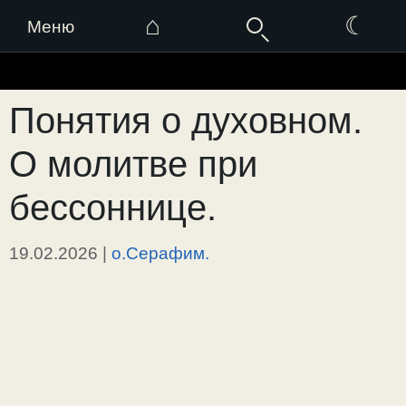
⌂
☾
Меню
Перейти
к
Понятия о духовном.
содержимому
О молитве при
бессоннице.
19.02.2026
|
о.Серафим.