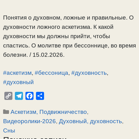
Понятия о духовном, ложные и правильные. О
духовности ложного аскетизма. К какой
духовности мы должны прийти, чтобы
спастись. О молитве при бессоннице, во время
болезни. / 15.02.2026.
#аскетизм
,
#бессоница
,
#духовность
,
#духовный
C
T
F
О
o
e
a
т
Рубрики
Аскетизм, Подвижничество
,
p
l
c
п
y
e
e
р
Видеоролики-2026
,
Духовный, духовность
,
L
g
b
а
Сны
i
r
o
в