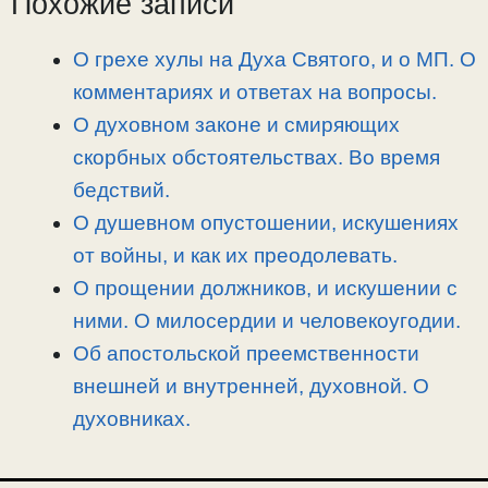
Похожие записи
n
a
o
и
k
m
k
т
О грехе хулы на Духа Святого, и о МП. О
ь
комментариях и ответах на вопросы.
О духовном законе и смиряющих
скорбных обстоятельствах. Во время
бедствий.
О душевном опустошении, искушениях
от войны, и как их преодолевать.
О прощении должников, и искушении с
ними. О милосердии и человекоугодии.
Об апостольской преемственности
внешней и внутренней, духовной. О
духовниках.