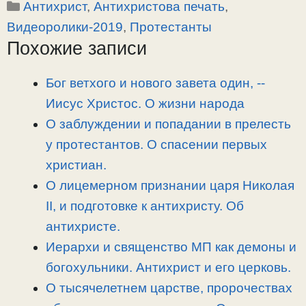
Рубрики
Антихрист
,
Антихристова печать
,
p
l
c
п
y
e
e
р
Видеоролики-2019
,
Протестанты
L
g
b
а
Похожие записи
i
r
o
в
n
a
o
и
Бог ветхого и нового завета один, -­
k
m
k
т
Иисус Христос. О жизни народа
ь
О заблуждении и попадании в прелесть
у протестантов. О спасении первых
христиан.
О лицемерном признании царя Николая
II, и подготовке к антихристу. Об
антихристе.
Иерархи и священство МП как демоны и
богохульники. Антихрист и его церковь.
О тысячелетнем царстве, пророчествах