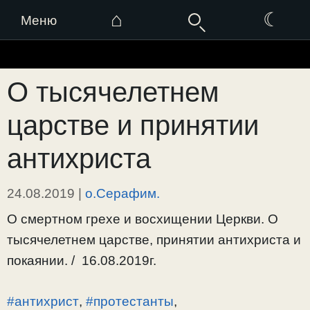
⌂
☾
Меню
Перейти
к
О тысячелетнем
содержимому
царстве и принятии
антихриста
24.08.2019
|
о.Серафим.
О смертном грехе и восхищении Церкви. О
тысячелетнем царстве, принятии антихриста и
покаянии. / 16.08.2019г.
#антихрист
,
#протестанты
,