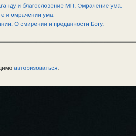
аганду и благословение МП. Омрачение ума.
е и омрачении ума.
ании. О смирении и преданности Богу.
одимо
авторизоваться
.