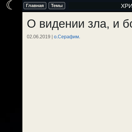
☾
Перейти
ХР
Главная
Темы
к
О видении зла, и б
содержимому
02.06.2019
|
о.Серафим.