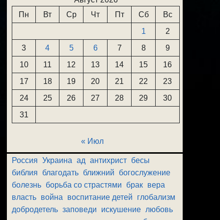
Пн
Вт
Ср
Чт
Пт
Сб
Вс
1
2
3
4
5
6
7
8
9
10
11
12
13
14
15
16
17
18
19
20
21
22
23
24
25
26
27
28
29
30
31
« Июл
Россия
Украина
ад
антихрист
бесы
библия
благодать
ближний
богослужение
болезнь
борьба со страстями
брак
вера
власть
война
воспитание детей
глобализм
добродетель
заповеди
искушение
любовь