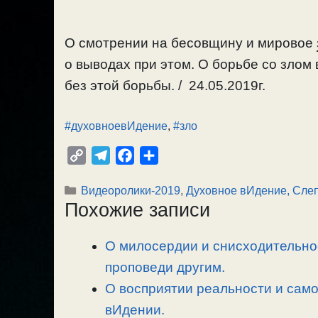
О смотрении на бесовщину и мировое
о выводах при этом. О борьбе со злом
без этой борьбы. / 24.05.2019г.
#духовноевИдение
,
#зло
C
T
F
О
o
e
a
т
Рубрики
Видеоролики-2019
,
Духовное вИдение, Сле
p
l
c
п
Похожие записи
y
e
e
р
L
g
b
а
О милосердии и снисходительно
i
r
o
в
n
проповеди другим.
a
o
и
k
m
k
т
О восприятии реальности и сам
ь
вИдении.