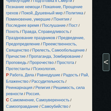
Чревоугодие
/
Подготовка к Смерти
/
Познание немощи
/
Покаяние, Прощение
грехов
/
Покой, Душевный мир
/
Политика
/
Поминовение, умершие
/
Понятия
/
Последнее время
/
Послушание
/
Пост
/
Похоть
/
Правда, Справедливость
/
Празднование праздников
/
Предведение,
Предопределение
/
Преемственность,
Священство
/
Прелесть, Самообольщение
/
Причастие
/
Пропаганда, Зомбирование
/
<
Проповедь
/
Пророчество
/
Простота
/
Протестанты
/
Психология
.
Р
Работа, Дела
/
Равнодушие
/
Радость
/
Рай,
Блаженство
/
Рассудительность
/
Реинкарнация
/
Религия
/
Решимость, сила
ревности
/
Россия
.
С
Самомнение, Самоуверенность
/
Самооправдание
/
Самоубийство
/