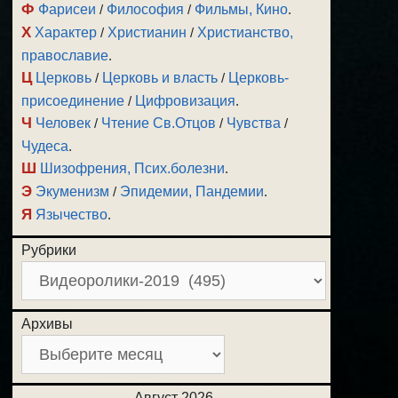
Ф
Фарисеи
/
Философия
/
Фильмы, Кино
.
Х
Характер
/
Христианин
/
Христианство,
православие
.
Ц
Церковь
/
Церковь и власть
/
Церковь-
присоединение
/
Цифровизация
.
Ч
Человек
/
Чтение Св.Отцов
/
Чувства
/
Чудеса
.
Ш
Шизофрения, Псих.болезни
.
Э
Экуменизм
/
Эпидемии, Пандемии
.
Я
Язычество
.
Рубрики
Архивы
Август 2026