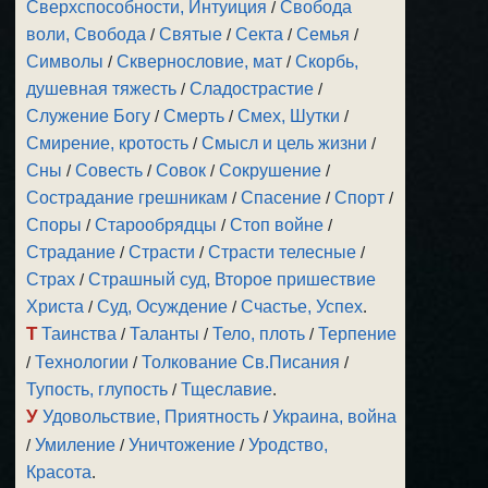
Сверхспособности, Интуиция
/
Свобода
воли, Свобода
/
Святые
/
Секта
/
Семья
/
Символы
/
Сквернословие, мат
/
Скорбь,
душевная тяжесть
/
Сладострастие
/
Служение Богу
/
Смерть
/
Смех, Шутки
/
Смирение, кротость
/
Смысл и цель жизни
/
Сны
/
Совесть
/
Совок
/
Сокрушение
/
Сострадание грешникам
/
Спасение
/
Спорт
/
Споры
/
Старообрядцы
/
Стоп войне
/
Страдание
/
Страсти
/
Страсти телесные
/
Страх
/
Страшный суд, Второе пришествие
Христа
/
Суд, Осуждение
/
Счастье, Успех
.
Т
Таинства
/
Таланты
/
Тело, плоть
/
Терпение
/
Технологии
/
Толкование Св.Писания
/
Тупость, глупость
/
Тщеславие
.
У
Удовольствие, Приятность
/
Украина, война
/
Умиление
/
Уничтожение
/
Уродство,
Красота
.