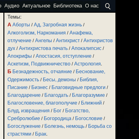
о
Аудио
Актуальное
Библиотека
О нас
Темы:
А
Аборты
/
Ад, Загробная жизнь
/
Алкоголизм, Наркомания
/
Анафема,
отлучение
/
Ангелы
/
Антихрист
/
Антихристов
дух
/
Антихристова печать
/
Апокалипсис
/
Апокрифы
/
Апостасия, отступление
/
Аскетизм, Подвижничество
/
Астрология
.
Б
Безнадежность, отчаяние
/
Беснование,
Одержимость
/
Бесы, демоны
/
Библия,
Писание
/
Бизнес
/
Благовидные предлоги
/
Благодарение
/
Благодать
/
Благоразумие
/
Благословение, благополучие
/
Ближний
/
Блуд, извращения
/
Бог
/
Богатство,
Сребролюбие
/
Богородица
/
Богословие
/
Богослужение
/
Болезнь, немощь
/
Борьба со
страстями
/
Брак
.