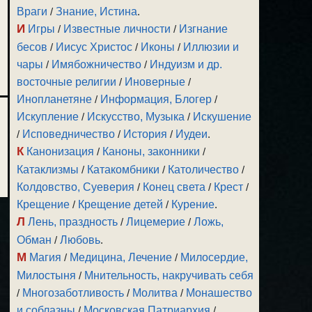
Враги
/
Знание, Истина
.
И
Игры
/
Известные личности
/
Изгнание
бесов
/
Иисус Христос
/
Иконы
/
Иллюзии и
чары
/
Имябожничество
/
Индуизм и др.
восточные религии
/
Иноверные
/
Инопланетяне
/
Информация, Блогер
/
Искупление
/
Искусство, Музыка
/
Искушение
/
Исповедничество
/
История
/
Иудеи
.
К
Канонизация
/
Каноны, законники
/
Катаклизмы
/
Катакомбники
/
Католичество
/
Колдовство, Суеверия
/
Конец света
/
Крест
/
Крещение
/
Крещение детей
/
Курение
.
Л
Лень, праздность
/
Лицемерие
/
Ложь,
Обман
/
Любовь
.
М
Магия
/
Медицина, Лечение
/
Милосердие,
Милостыня
/
Мнительность, накручивать себя
/
Многозаботливость
/
Молитва
/
Монашество
и соблазны
/
Московская Патриархия
/