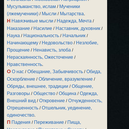
Мусульманство, ислам
/
Мученики
(лжемученики)
/
Мысли
/
Мытарства
.
Н
Навязчивые мысли
/
Надежда, Мечта
/
Наказание
/
Насилие
/
Наставник, духовник
/
Наука
/
Национальность
/
Начальник
/
Начинающему
/
Недовольство
/
Незлобие,
Прощение
/
Ненависть, злоба
/
Нераскаянность, Ожесточение
/
Нравственность
.
О
О нас
/
Обещание, Забывчивость
/
Обида,
Оскорбление
/
Обличение, вразумление
/
Обряды, внешнее, традиции
/
Общение,
Разговоры
/
Общество
/
Община
/
Одежда,
Внешний вид
/
Откровение
/
Отчужденность,
Отрешенность
/
Отшельник, уединение,
одиночество
.
П
Падения
/
Переживание
/
Пища,