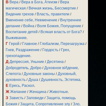
В
Вера
/
Вера в Бога, Атеизм
/
Вера
магическая
/
Вечная жизнь, Бессмертие
/
Видение грехов
/
Власть, правители
/
Вменение себе, Невменение
/
Внутреннее
делание
/
Война
/
Воля Божия, Попущение
/
Воспитание детей
/
Всякая власть от Бога?
/
Выживание
.
Г
Герой
/
Главное
/
Глобализм, Перезагрузка
/
Гнев, Раздражение
/
Гордость
/
Грех,
грехопадение
.
Д
Депрессия, Уныние
/
Десятина
/
Добродетель, Добро
/
Духовное вИдение,
Слепота
/
Духовные законы
/
Духовный,
духовность
/
Душа
/
Душевность, Эстетика
.
Е
Ересь, Раскол
.
Ж
Желание
/
Женщина
/
Животные
.
З
Зависть
/
Заповеди
/
Защита, помощь
Божия
/
Защита, Сопротивление злу
/
Зло,