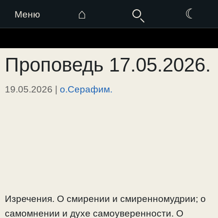
⌂
☾
Меню
Перейти
к
Проповедь 17.05.2026.
содержимому
19.05.2026
|
о.Серафим.
Изречения. О смирении и смиренномудрии; о
самомнении и духе самоуверенности. О