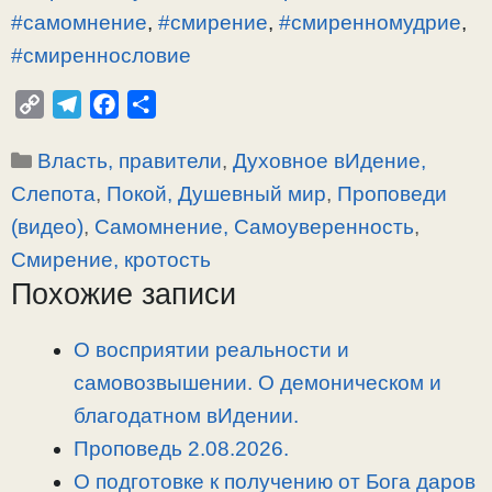
#самомнение
,
#смирение
,
#смиренномудрие
,
#смиреннословие
C
T
F
О
o
e
a
т
Рубрики
Власть, правители
,
Духовное вИдение,
p
l
c
п
y
e
e
р
Слепота
,
Покой, Душевный мир
,
Проповеди
L
g
b
а
(видео)
,
Самомнение, Самоуверенность
,
i
r
o
в
Смирение, кротость
n
a
o
и
Похожие записи
k
m
k
т
ь
О восприятии реальности и
самовозвышении. О демоническом и
благодатном вИдении.
Проповедь 2.08.2026.
О подготовке к получению от Бога даров