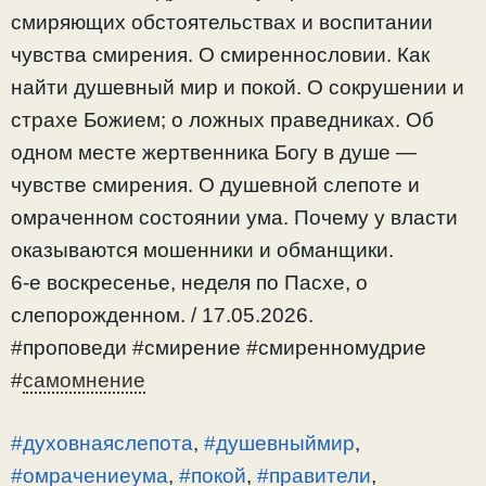
смиряющих обстоятельствах и воспитании
чувства смирения. О смиреннословии. Как
найти душевный мир и покой. О сокрушении и
страхе Божием; о ложных праведниках. Об
одном месте жертвенника Богу в душе —
чувстве смирения. О душевной слепоте и
омраченном состоянии ума. Почему у власти
оказываются мошенники и обманщики.
6-е воскресенье, неделя по Пасхе, о
слепорожденном. / 17.05.2026.
#проповеди #смирение #смиренномудрие
#
самомнение
#духовнаяслепота
,
#душевныймир
,
#омрачениеума
,
#покой
,
#правители
,