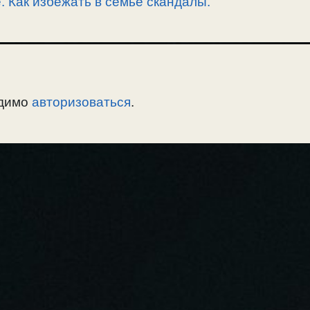
. Как избежать в семье скандалы.
одимо
авторизоваться
.