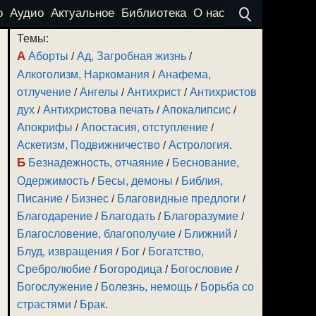
о
Аудио
Актуальное
Библиотека
О нас
Темы:
А
Аборты
/
Ад, Загробная жизнь
/
Алкоголизм, Наркомания
/
Анафема,
отлучение
/
Ангелы
/
Антихрист
/
Антихристов
дух
/
Антихристова печать
/
Апокалипсис
/
Апокрифы
/
Апостасия, отступление
/
Аскетизм, Подвижничество
/
Астрология
.
Б
Безнадежность, отчаяние
/
Беснование,
Одержимость
/
Бесы, демоны
/
Библия,
Писание
/
Бизнес
/
Благовидные предлоги
/
Благодарение
/
Благодать
/
Благоразумие
/
Благословение, благополучие
/
Ближний
/
Блуд, извращения
/
Бог
/
Богатство,
Сребролюбие
/
Богородица
/
Богословие
/
Богослужение
/
Болезнь, немощь
/
Борьба со
страстями
/
Брак
.