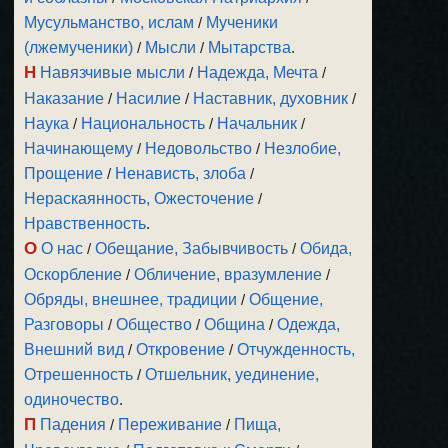
Мусульманство, ислам
/
Мученики
(лжемученики)
/
Мысли
/
Мытарства
.
Н
Навязчивые мысли
/
Надежда, Мечта
/
Наказание
/
Насилие
/
Наставник, духовник
/
Наука
/
Национальность
/
Начальник
/
Начинающему
/
Недовольство
/
Незлобие,
Прощение
/
Ненависть, злоба
/
Нераскаянность, Ожесточение
/
Нравственность
.
О
О нас
/
Обещание, Забывчивость
/
Обида,
Оскорбление
/
Обличение, вразумление
/
Обряды, внешнее, традиции
/
Общение,
Разговоры
/
Общество
/
Община
/
Одежда,
Внешний вид
/
Откровение
/
Отчужденность,
Отрешенность
/
Отшельник, уединение,
одиночество
.
П
Падения
/
Переживание
/
Пища,