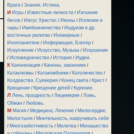
Враги
/
Знание, Истина
.
И
Игры
/
Известные личности
/
Изгнание
бесов
/
Иисус Христос
/
Иконы
/
Иллюзии и
чары
/
Имябожничество
/
Индуизм и др.
восточные религии
/
Иноверные
/
Инопланетяне
/
Информация, Блогер
/
Искупление
/
Искусство, Музыка
/
Искушение
/
Исповедничество
/
История
/
Иудеи
.
К
Канонизация
/
Каноны, законники
/
Катаклизмы
/
Катакомбники
/
Католичество
/
Колдовство, Суеверия
/
Конец света
/
Крест
/
Крещение
/
Крещение детей
/
Курение
.
Л
Лень, праздность
/
Лицемерие
/
Ложь,
Обман
/
Любовь
.
М
Магия
/
Медицина, Лечение
/
Милосердие,
Милостыня
/
Мнительность, накручивать себя
/
Многозаботливость
/
Молитва
/
Монашество
и соблазны
/
Московская Патриархия
/