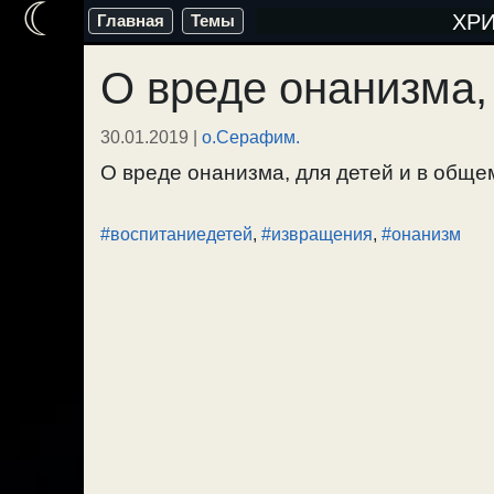
☾
Перейти
ХР
Главная
Темы
к
О вреде онанизма,
содержимому
30.01.2019
|
о.Серафим.
О вреде онанизма, для детей и в общем.
#воспитаниедетей
,
#извращения
,
#онанизм