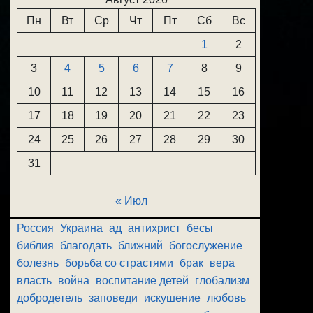
Пн
Вт
Ср
Чт
Пт
Сб
Вс
1
2
3
4
5
6
7
8
9
10
11
12
13
14
15
16
17
18
19
20
21
22
23
24
25
26
27
28
29
30
31
« Июл
Россия
Украина
ад
антихрист
бесы
библия
благодать
ближний
богослужение
болезнь
борьба со страстями
брак
вера
власть
война
воспитание детей
глобализм
добродетель
заповеди
искушение
любовь