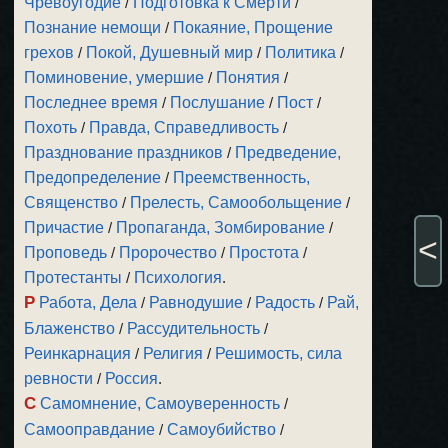
Чревоугодие
/
Подготовка к Смерти
/
Познание немощи
/
Покаяние, Прощение
грехов
/
Покой, Душевный мир
/
Политика
/
Поминовение, умершие
/
Понятия
/
Последнее время
/
Послушание
/
Пост
/
Похоть
/
Правда, Справедливость
/
Празднование праздников
/
Предведение,
Предопределение
/
Преемственность,
Священство
/
Прелесть, Самообольщение
/
Причастие
/
Пропаганда, Зомбирование
/
<
Проповедь
/
Пророчество
/
Простота
/
Протестанты
/
Психология
.
Р
Работа, Дела
/
Равнодушие
/
Радость
/
Рай,
Блаженство
/
Рассудительность
/
Реинкарнация
/
Религия
/
Решимость, сила
ревности
/
Россия
.
С
Самомнение, Самоуверенность
/
Самооправдание
/
Самоубийство
/