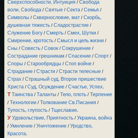
Сверхспособности, Интуиция
/
Свобода
воли, Свобода
/
Святые
/
Секта
/
Семья
/
Символы
/
Сквернословие, мат
/
Скорбь,
душевная тяжесть
/
Сладострастие
/
Служение Богу
/
Смерть
/
Смех, Шутки
/
Смирение, кротость
/
Смысл и цель жизни
/
Сны
/
Совесть
/
Совок
/
Сокрушение
/
Сострадание грешникам
/
Спасение
/
Спорт
/
Споры
/
Старообрядцы
/
Стоп войне
/
Страдание
/
Страсти
/
Страсти телесные
/
Страх
/
Страшный суд, Второе пришествие
Христа
/
Суд, Осуждение
/
Счастье, Успех
.
Т
Таинства
/
Таланты
/
Тело, плоть
/
Терпение
/
Технологии
/
Толкование Св.Писания
/
Тупость, глупость
/
Тщеславие
.
У
Удовольствие, Приятность
/
Украина, война
/
Умиление
/
Уничтожение
/
Уродство,
Красота
.