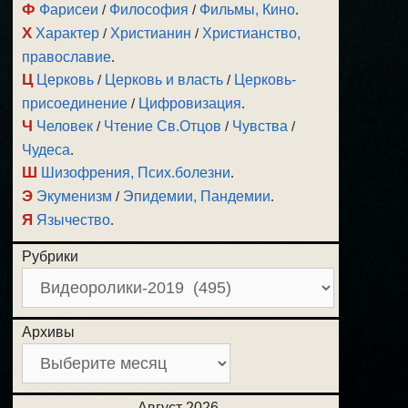
Ф
Фарисеи
/
Философия
/
Фильмы, Кино
.
Х
Характер
/
Христианин
/
Христианство,
православие
.
Ц
Церковь
/
Церковь и власть
/
Церковь-
присоединение
/
Цифровизация
.
Ч
Человек
/
Чтение Св.Отцов
/
Чувства
/
Чудеса
.
Ш
Шизофрения, Псих.болезни
.
Э
Экуменизм
/
Эпидемии, Пандемии
.
Я
Язычество
.
Рубрики
Архивы
Август 2026