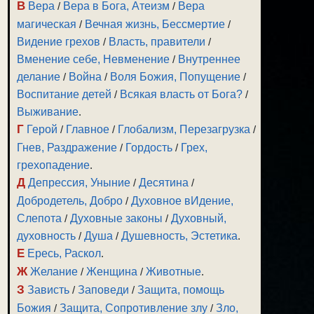
В
Вера
/
Вера в Бога, Атеизм
/
Вера
магическая
/
Вечная жизнь, Бессмертие
/
Видение грехов
/
Власть, правители
/
Вменение себе, Невменение
/
Внутреннее
делание
/
Война
/
Воля Божия, Попущение
/
Воспитание детей
/
Всякая власть от Бога?
/
Выживание
.
Г
Герой
/
Главное
/
Глобализм, Перезагрузка
/
Гнев, Раздражение
/
Гордость
/
Грех,
грехопадение
.
Д
Депрессия, Уныние
/
Десятина
/
Добродетель, Добро
/
Духовное вИдение,
Слепота
/
Духовные законы
/
Духовный,
духовность
/
Душа
/
Душевность, Эстетика
.
Е
Ересь, Раскол
.
Ж
Желание
/
Женщина
/
Животные
.
З
Зависть
/
Заповеди
/
Защита, помощь
Божия
/
Защита, Сопротивление злу
/
Зло,