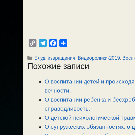
C
T
F
О
o
e
a
т
Рубрики
Блуд, извращения
,
Видеоролики-2019
,
Воспи
p
l
c
п
Похожие записи
y
e
e
р
L
g
b
а
О воспитании детей и происходящ
i
r
o
в
n
вечности.
a
o
и
k
m
k
т
О воспитании ребенка и бесхреб
ь
справедливость.
О детской психологической травм
О супружеских обязанностях, о 