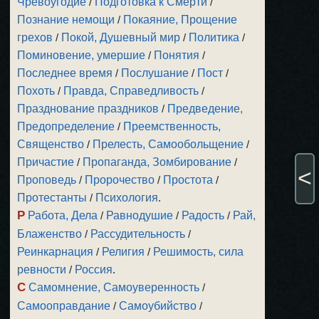
Чревоугодие
/
Подготовка к Смерти
/
Познание немощи
/
Покаяние, Прощение
грехов
/
Покой, Душевный мир
/
Политика
/
Поминовение, умершие
/
Понятия
/
Последнее время
/
Послушание
/
Пост
/
Похоть
/
Правда, Справедливость
/
Празднование праздников
/
Предведение,
Предопределение
/
Преемственность,
Священство
/
Прелесть, Самообольщение
/
Причастие
/
Пропаганда, Зомбирование
/
<
Проповедь
/
Пророчество
/
Простота
/
Протестанты
/
Психология
.
Р
Работа, Дела
/
Равнодушие
/
Радость
/
Рай,
Блаженство
/
Рассудительность
/
Реинкарнация
/
Религия
/
Решимость, сила
ревности
/
Россия
.
С
Самомнение, Самоуверенность
/
Самооправдание
/
Самоубийство
/