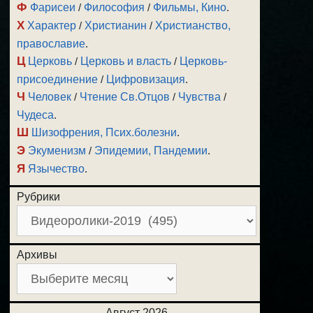
Ф
Фарисеи
/
Философия
/
Фильмы, Кино
.
Х
Характер
/
Христианин
/
Христианство,
православие
.
Ц
Церковь
/
Церковь и власть
/
Церковь-
присоединение
/
Цифровизация
.
Ч
Человек
/
Чтение Св.Отцов
/
Чувства
/
Чудеса
.
Ш
Шизофрения, Псих.болезни
.
Э
Экуменизм
/
Эпидемии, Пандемии
.
Я
Язычество
.
Рубрики
Архивы
Август 2026