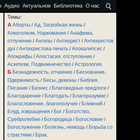
о
Аудио
Актуальное
Библиотека
О нас
Темы:
А
Аборты
/
Ад, Загробная жизнь
/
Алкоголизм, Наркомания
/
Анафема,
отлучение
/
Ангелы
/
Антихрист
/
Антихристов
дух
/
Антихристова печать
/
Апокалипсис
/
Апокрифы
/
Апостасия, отступление
/
Аскетизм, Подвижничество
/
Астрология
.
Б
Безнадежность, отчаяние
/
Беснование,
Одержимость
/
Бесы, демоны
/
Библия,
Писание
/
Бизнес
/
Благовидные предлоги
/
Благодарение
/
Благодать
/
Благоразумие
/
Благословение, благополучие
/
Ближний
/
Блуд, извращения
/
Бог
/
Богатство,
Сребролюбие
/
Богородица
/
Богословие
/
Богослужение
/
Болезнь, немощь
/
Борьба со
страстями
/
Брак
.