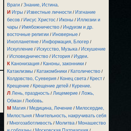
Враги
/
Знание, Истина
.
И
Игры
/
Известные личности
/
Изгнание
бесов
/
Иисус Христос
/
Иконы
/
Иллюзии и
чары
/
Имябожничество
/
Индуизм и др.
восточные религии
/
Иноверные
/
Инопланетяне
/
Информация, Блогер
/
Искупление
/
Искусство, Музыка
/
Искушение
/
Исповедничество
/
История
/
Иудеи
.
К
Канонизация
/
Каноны, законники
/
Катаклизмы
/
Катакомбники
/
Католичество
/
Колдовство, Суеверия
/
Конец света
/
Крест
/
Крещение
/
Крещение детей
/
Курение
.
Л
Лень, праздность
/
Лицемерие
/
Ложь,
Обман
/
Любовь
.
М
Магия
/
Медицина, Лечение
/
Милосердие,
Милостыня
/
Мнительность, накручивать себя
/
Многозаботливость
/
Молитва
/
Монашество
и соблазны
/
Московская Патриархия
/