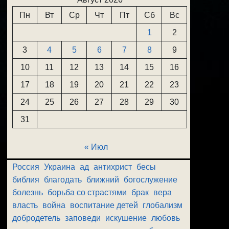
Пн
Вт
Ср
Чт
Пт
Сб
Вс
1
2
3
4
5
6
7
8
9
10
11
12
13
14
15
16
17
18
19
20
21
22
23
24
25
26
27
28
29
30
31
« Июл
Россия
Украина
ад
антихрист
бесы
библия
благодать
ближний
богослужение
болезнь
борьба со страстями
брак
вера
власть
война
воспитание детей
глобализм
добродетель
заповеди
искушение
любовь