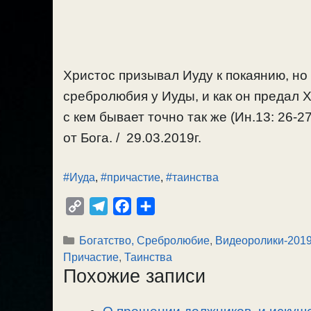
Христос призывал Иуду к покаянию, но
сребролюбия у Иуды, и как он предал 
с кем бывает точно так же (Ин.13: 26-2
от Бога. / 29.03.2019г.
#Иуда
,
#причастие
,
#таинства
C
T
F
О
o
e
a
т
Рубрики
Богатство, Сребролюбие
,
Видеоролики-201
p
l
c
п
Причастие
,
Таинства
y
e
e
р
Похожие записи
L
g
b
а
i
r
o
в