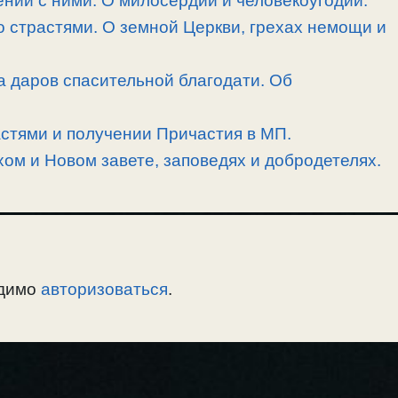
нии с ними. О милосердии и человекоугодии.
 страстями. О земной Церкви, грехах немощи и
а даров спасительной благодати. Об
астями и получении Причастия в МП.
хом и Новом завете, заповедях и добродетелях.
одимо
авторизоваться
.