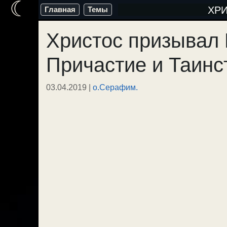
☾
Перейти
ХР
Главная
Темы
к
Христос призывал 
содержимому
Причастие и Таинс
03.04.2019
|
о.Серафим.