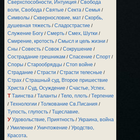
Сверхспособности, Интуиция
/
Свобода
воли, Свобода
/
Святые
/
Секта
/
Семья
/
Символы
/
Сквернословие, мат
/
Скорбь,
душевная тяжесть
/
Сладострастие
/
Служение Богу
/
Смерть
/
Смех, Шутки
/
Смирение, кротость
/
Смысл и цель жизни
/
Сны
/
Совесть
/
Совок
/
Сокрушение
/
Сострадание грешникам
/
Спасение
/
Спорт
/
Споры
/
Старообрядцы
/
Стоп войне
/
Страдание
/
Страсти
/
Страсти телесные
/
Страх
/
Страшный суд, Второе пришествие
Христа
/
Суд, Осуждение
/
Счастье, Успех
.
Т
Таинства
/
Таланты
/
Тело, плоть
/
Терпение
/
Технологии
/
Толкование Св.Писания
/
Тупость, глупость
/
Тщеславие
.
У
Удовольствие, Приятность
/
Украина, война
/
Умиление
/
Уничтожение
/
Уродство,
Красота
.