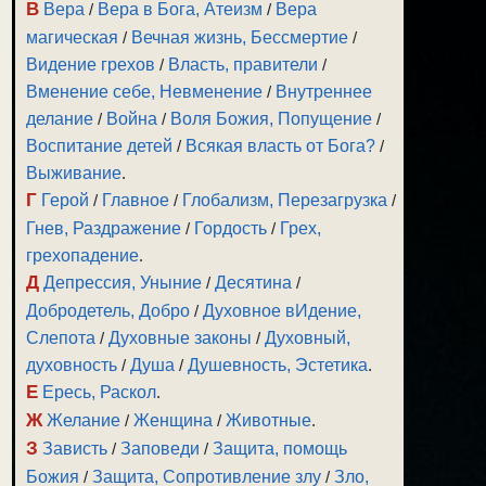
В
Вера
/
Вера в Бога, Атеизм
/
Вера
магическая
/
Вечная жизнь, Бессмертие
/
Видение грехов
/
Власть, правители
/
Вменение себе, Невменение
/
Внутреннее
делание
/
Война
/
Воля Божия, Попущение
/
Воспитание детей
/
Всякая власть от Бога?
/
Выживание
.
Г
Герой
/
Главное
/
Глобализм, Перезагрузка
/
Гнев, Раздражение
/
Гордость
/
Грех,
грехопадение
.
Д
Депрессия, Уныние
/
Десятина
/
Добродетель, Добро
/
Духовное вИдение,
Слепота
/
Духовные законы
/
Духовный,
духовность
/
Душа
/
Душевность, Эстетика
.
Е
Ересь, Раскол
.
Ж
Желание
/
Женщина
/
Животные
.
З
Зависть
/
Заповеди
/
Защита, помощь
Божия
/
Защита, Сопротивление злу
/
Зло,