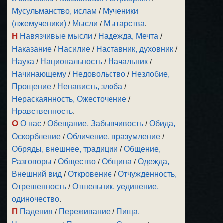
Мусульманство, ислам
/
Мученики
(лжемученики)
/
Мысли
/
Мытарства
.
Н
Навязчивые мысли
/
Надежда, Мечта
/
Наказание
/
Насилие
/
Наставник, духовник
/
Наука
/
Национальность
/
Начальник
/
Начинающему
/
Недовольство
/
Незлобие,
Прощение
/
Ненависть, злоба
/
Нераскаянность, Ожесточение
/
Нравственность
.
О
О нас
/
Обещание, Забывчивость
/
Обида,
Оскорбление
/
Обличение, вразумление
/
Обряды, внешнее, традиции
/
Общение,
Разговоры
/
Общество
/
Община
/
Одежда,
Внешний вид
/
Откровение
/
Отчужденность,
Отрешенность
/
Отшельник, уединение,
одиночество
.
П
Падения
/
Переживание
/
Пища,