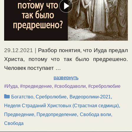
29.12.2021
|
Разбор понятия, что Иуда предал
Христа, потому что так было предрешено.
Человек поступает …
развернуть
#Иуда
,
#предведение
,
#свободаволи
,
#сребролюбие
Рубрики
,
,
Богатство, Сребролюбие
Видеоролики-2021
,
Неделя Страданий Христовых (Страстная седмица)
,
Предведение, Предопределение
Свобода воли,
Свобода