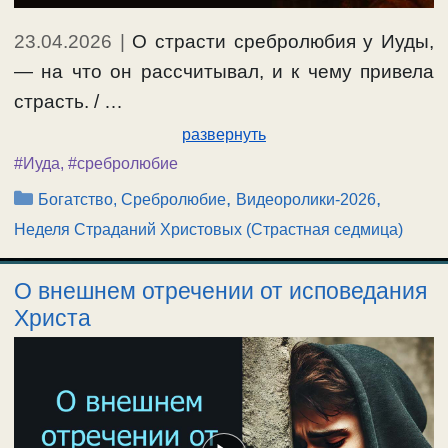
23.04.2026
|
О страсти сребролюбия у Иуды,
— на что он рассчитывал, и к чему привела
страсть. / …
развернуть
#Иуда
,
#сребролюбие
Рубрики
,
,
Богатство, Сребролюбие
Видеоролики-2026
Неделя Страданий Христовых (Страстная седмица)
О внешнем отречении от исповедания
Христа