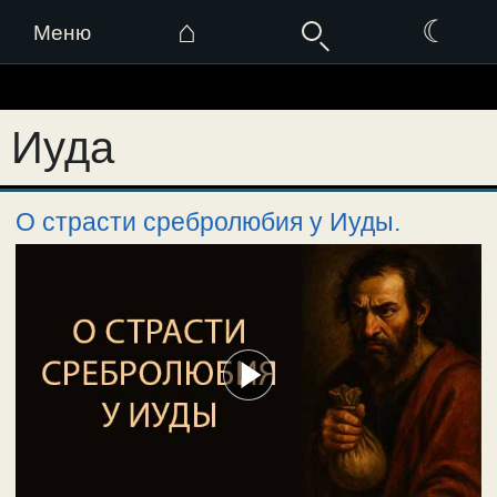
⌂
☾
Меню
Перейти
к
Иуда
содержимому
О страсти сребролюбия у Иуды.