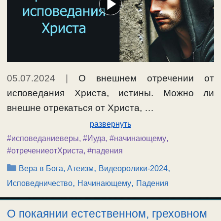
05.07.2024
|
О внешнем отречении от
исповедания Христа, истины. Можно ли
внешне отрекаться от Христа, …
развернуть
#исповеданиеверы
,
#Иуда
,
#начинающему
,
#отречениеотХриста
,
#падения
Рубрики
,
,
Вера в Бога, Атеизм
Видеоролики-2024
,
,
Исповедничество
Начинающему
Падения
О покаянии естественном, греховном