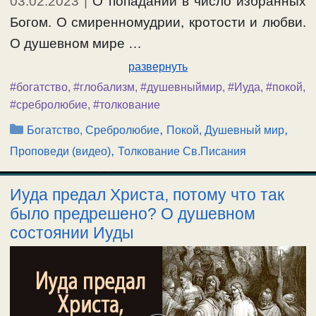
03.02.2023
|
О попадании в число избранных
Богом. О смиренномудрии, кротости и любви.
О душевном мире …
развернуть
#богатство
,
#глобализм
,
#душевныймир
,
#Иуда
,
#покой
,
#сребролюбие
,
#толкование
Рубрики
,
,
Богатство, Сребролюбие
Покой, Душевный мир
,
Проповеди (видео)
Толкование Св.Писания
Иуда предал Христа, потому что так
было предрешено? О душевном
состоянии Иуды