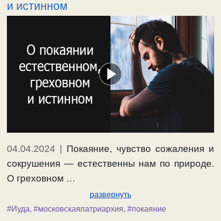
и истинном
04.04.2024
|
Покаяние, чувство сожаления и
сокрушения — естественны нам по природе.
О греховном …
развернуть
#Иуда
,
#московскаяпатриархия
,
#покаяние