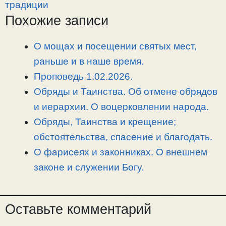
y
e
e
р
традиции
L
g
b
а
Похожие записи
i
r
o
в
n
a
o
и
О мощах и посещении святых мест,
k
m
k
т
раньше и в наше время.
ь
Проповедь 1.02.2026.
Обряды и Таинства. Об отмене обрядов
и иерархии. О воцерковлении народа.
Обряды, Таинства и крещение;
обстоятельства, спасение и благодать.
О фарисеях и законниках. О внешнем
законе и служении Богу.
Оставьте комментарий