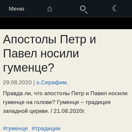
⌂
☾
Меню
Перейти
к
Апостолы Петр и
содержимому
Павел носили
гуменце?
29.08.2020
|
о.Серафим.
Правда ли, что апостолы Петр и Павел носили
гуменце на голове? Гуменце – традиция
западной церкви. / 21.08.2020г.
#гуменце
#традиции