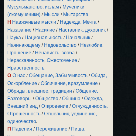
Мусульманство, ислам
/
Мученики
(лжемученики)
/
Мысли
/
Мытарства
.
Н
Навязчивые мысли
/
Надежда, Мечта
/
Наказание
/
Насилие
/
Наставник, духовник
/
Наука
/
Национальность
/
Начальник
/
Начинающему
/
Недовольство
/
Незлобие,
Прощение
/
Ненависть, злоба
/
Нераскаянность, Ожесточение
/
Нравственность
.
О
О нас
/
Обещание, Забывчивость
/
Обида,
Оскорбление
/
Обличение, вразумление
/
Обряды, внешнее, традиции
/
Общение,
Разговоры
/
Общество
/
Община
/
Одежда,
Внешний вид
/
Откровение
/
Отчужденность,
Отрешенность
/
Отшельник, уединение,
одиночество
.
П
Падения
/
Переживание
/
Пища,