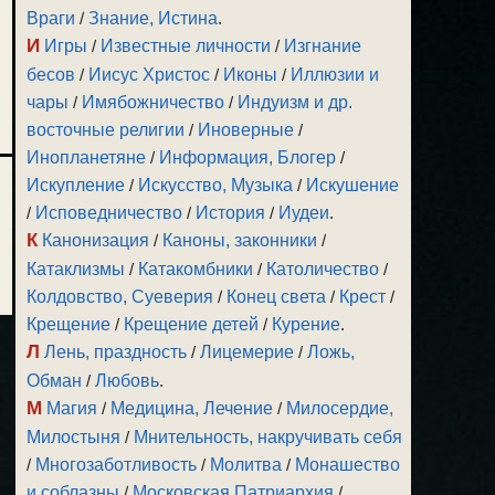
Враги
/
Знание, Истина
.
И
Игры
/
Известные личности
/
Изгнание
бесов
/
Иисус Христос
/
Иконы
/
Иллюзии и
чары
/
Имябожничество
/
Индуизм и др.
восточные религии
/
Иноверные
/
Инопланетяне
/
Информация, Блогер
/
Искупление
/
Искусство, Музыка
/
Искушение
/
Исповедничество
/
История
/
Иудеи
.
К
Канонизация
/
Каноны, законники
/
Катаклизмы
/
Катакомбники
/
Католичество
/
Колдовство, Суеверия
/
Конец света
/
Крест
/
Крещение
/
Крещение детей
/
Курение
.
Л
Лень, праздность
/
Лицемерие
/
Ложь,
Обман
/
Любовь
.
М
Магия
/
Медицина, Лечение
/
Милосердие,
Милостыня
/
Мнительность, накручивать себя
/
Многозаботливость
/
Молитва
/
Монашество
и соблазны
/
Московская Патриархия
/