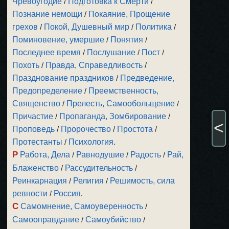
Чревоугодие
/
Подготовка к Смерти
/
Познание немощи
/
Покаяние, Прощение
грехов
/
Покой, Душевный мир
/
Политика
/
Поминовение, умершие
/
Понятия
/
Последнее время
/
Послушание
/
Пост
/
Похоть
/
Правда, Справедливость
/
Празднование праздников
/
Предведение,
Предопределение
/
Преемственность,
Священство
/
Прелесть, Самообольщение
/
Причастие
/
Пропаганда, Зомбирование
/
<
Проповедь
/
Пророчество
/
Простота
/
Протестанты
/
Психология
.
Р
Работа, Дела
/
Равнодушие
/
Радость
/
Рай,
Блаженство
/
Рассудительность
/
Реинкарнация
/
Религия
/
Решимость, сила
ревности
/
Россия
.
С
Самомнение, Самоуверенность
/
Самооправдание
/
Самоубийство
/