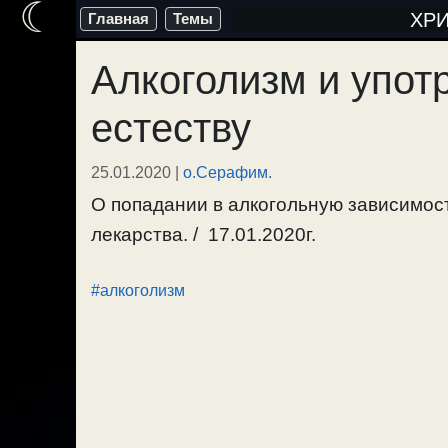
☾
Перейти
ХР
Главная
Темы
к
Алкоголизм и упот
содержимому
естеству
25.01.2020
|
о.Серафим.
О попадании в алкогольную зависимост
лекарства. / 17.01.2020г.
#алкоголизм