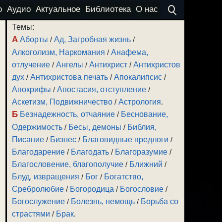
о
Аудио
Актуальное
Библиотека
О нас
Темы:
А
Аборты
/
Ад, Загробная жизнь
/
Алкоголизм, Наркомания
/
Анафема,
отлучение
/
Ангелы
/
Антихрист
/
Антихристов
дух
/
Антихристова печать
/
Апокалипсис
/
Апокрифы
/
Апостасия, отступление
/
Аскетизм, Подвижничество
/
Астрология
.
Б
Безнадежность, отчаяние
/
Беснование,
Одержимость
/
Бесы, демоны
/
Библия,
Писание
/
Бизнес
/
Благовидные предлоги
/
Благодарение
/
Благодать
/
Благоразумие
/
Благословение, благополучие
/
Ближний
/
Блуд, извращения
/
Бог
/
Богатство,
Сребролюбие
/
Богородица
/
Богословие
/
Богослужение
/
Болезнь, немощь
/
Борьба со
страстями
/
Брак
.