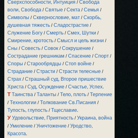
Сверхспособности, Интуиция
/
Свобода
воли, Свобода
/
Святые
/
Секта
/
Семья
/
Символы
/
Сквернословие, мат
/
Скорбь,
душевная тяжесть
/
Сладострастие
/
Служение Богу
/
Смерть
/
Смех, Шутки
/
Смирение, кротость
/
Смысл и цель жизни
/
Сны
/
Совесть
/
Совок
/
Сокрушение
/
Сострадание грешникам
/
Спасение
/
Спорт
/
Споры
/
Старообрядцы
/
Стоп войне
/
Страдание
/
Страсти
/
Страсти телесные
/
Страх
/
Страшный суд, Второе пришествие
Христа
/
Суд, Осуждение
/
Счастье, Успех
.
Т
Таинства
/
Таланты
/
Тело, плоть
/
Терпение
/
Технологии
/
Толкование Св.Писания
/
Тупость, глупость
/
Тщеславие
.
У
Удовольствие, Приятность
/
Украина, война
/
Умиление
/
Уничтожение
/
Уродство,
Красота
.