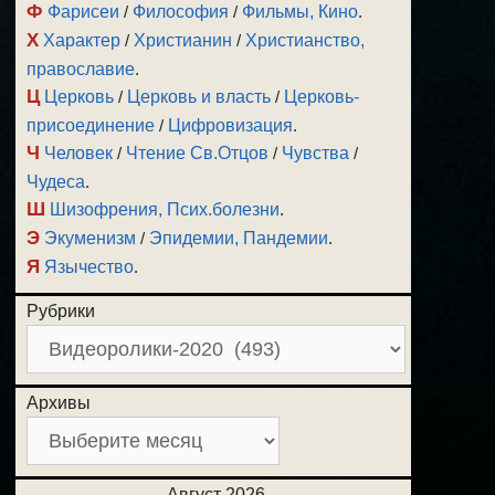
Ф
Фарисеи
/
Философия
/
Фильмы, Кино
.
Х
Характер
/
Христианин
/
Христианство,
православие
.
Ц
Церковь
/
Церковь и власть
/
Церковь-
присоединение
/
Цифровизация
.
Ч
Человек
/
Чтение Св.Отцов
/
Чувства
/
Чудеса
.
Ш
Шизофрения, Псих.болезни
.
Э
Экуменизм
/
Эпидемии, Пандемии
.
Я
Язычество
.
Рубрики
Архивы
Август 2026