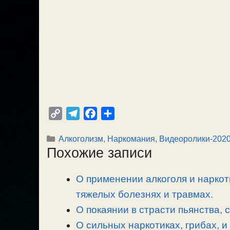
C
T
F
О
o
e
a
т
Рубрики
Алкоголизм, Наркомания
,
Видеоролики-202
p
l
c
п
Похожие записи
y
e
e
р
L
g
b
а
О применении алкоголя и наркот
i
r
o
в
n
тяжелых болезнях и травмах.
a
o
и
k
m
k
т
О покаянии в страсти пьянства, 
ь
О сильных наркотиках, грибах, и