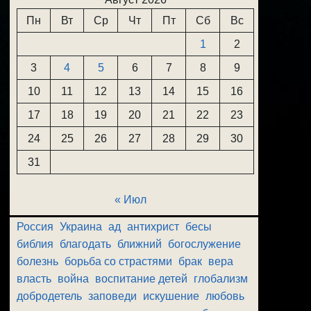
Пн
Вт
Ср
Чт
Пт
Сб
Вс
1
2
3
4
5
6
7
8
9
10
11
12
13
14
15
16
17
18
19
20
21
22
23
24
25
26
27
28
29
30
31
« Июл
Россия
Украина
ад
антихрист
бесы
библия
благодать
ближний
богослужение
болезнь
борьба со страстями
брак
вера
власть
война
воспитание детей
глобализм
добродетель
заповеди
искушение
любовь