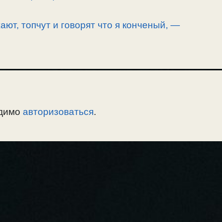
ают, топчут и говорят что я конченый, —
одимо
авторизоваться
.