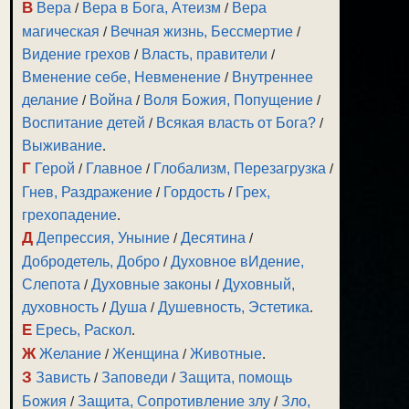
В
Вера
/
Вера в Бога, Атеизм
/
Вера
магическая
/
Вечная жизнь, Бессмертие
/
Видение грехов
/
Власть, правители
/
Вменение себе, Невменение
/
Внутреннее
делание
/
Война
/
Воля Божия, Попущение
/
Воспитание детей
/
Всякая власть от Бога?
/
Выживание
.
Г
Герой
/
Главное
/
Глобализм, Перезагрузка
/
Гнев, Раздражение
/
Гордость
/
Грех,
грехопадение
.
Д
Депрессия, Уныние
/
Десятина
/
Добродетель, Добро
/
Духовное вИдение,
Слепота
/
Духовные законы
/
Духовный,
духовность
/
Душа
/
Душевность, Эстетика
.
Е
Ересь, Раскол
.
Ж
Желание
/
Женщина
/
Животные
.
З
Зависть
/
Заповеди
/
Защита, помощь
Божия
/
Защита, Сопротивление злу
/
Зло,